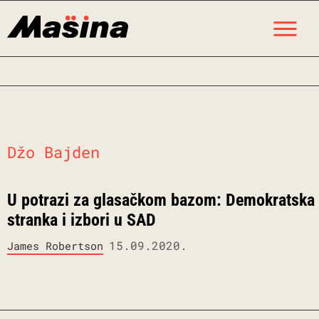
Skip
M
to
content
Džo Bajden
U potrazi za glasačkom bazom: Demokratska
stranka i izbori u SAD
15.09.2020.
James Robertson