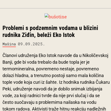
Problemi s podzemnim vodama u blizini
rudnika Ziđin, beleži Eko Istok
09.09.2025.
Mašina
Članovi udruženja Eko Istok navode da u Nikoličevskoj
Banji, gde bi voda trebalo da bude topla jer je
termomineralna, povremeno nestaje, povremeno
dolazi hladna, a trenutno postoji samo mala količina
tople vode koja curi iz šahte. Iz hodnika rudnika Čukaru
Peki, udruženje navodi da je dobilo snimak izbijanja
vode, za koji radnici tvrde da nije prvi slučaj i da se
često suočavaju s problemima nailaska na vodu
tokom radova. Aktivisti traže hitnu reakciju nadležnih