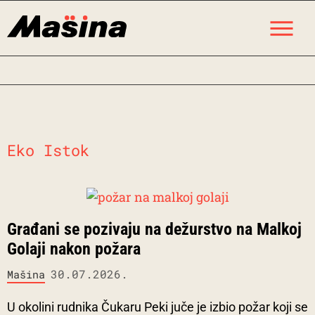
Skip
M
to
content
Eko Istok
Građani se pozivaju na dežurstvo na Malkoj
Golaji nakon požara
30.07.2026.
Mašina
U okolini rudnika Čukaru Peki juče je izbio požar koji se