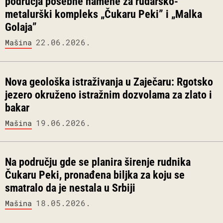
područja posebne namene za rudarsko-
metalurški kompleks „Čukaru Peki” i „Malka
Golaja”
22.06.2026.
Mašina
Nova geološka istraživanja u Zaječaru: Rgotsko
jezero okruženo istražnim dozvolama za zlato i
bakar
19.06.2026.
Mašina
Na području gde se planira širenje rudnika
Čukaru Peki, pronađena biljka za koju se
smatralo da je nestala u Srbiji
18.05.2026.
Mašina