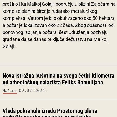
proširio i ka Malkoj Golaji, području u blizini Zaječara na
kome se planira širenje rudarsko-metalurškog
kompleksa. Vatrom je bilo obuhvaćeno oko 50 hektara,
a požar je lokalizovan oko 22 časa. Zbog opasnosti od
ponovnog izbijanja požara, šest udruženja pozivaju
građane da se danas priključe dežurstvu na Malkoj
Golaji.
Nova istražna bušotina na svega četiri kilometra
od arheološkog nalazišta Feliks Romulijana
09.07.2026.
Mašina
Vlada pokrenula izradu Prostornog plana