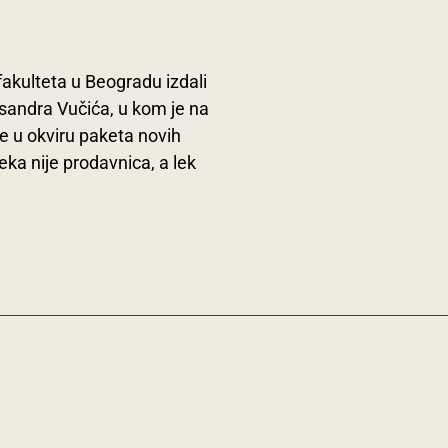
akulteta u Beogradu izdali
sandra Vučića, u kom je na
e u okviru paketa novih
ka nije prodavnica, a lek