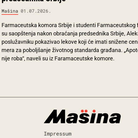
Mašina
01.07.2026.
Farmaceutska komora Srbije i studenti Farmaceutskog f
su saopštenja nakon obraćanja predsednika Srbije, Alek
poslužavniku pokazivao lekove koji će imati snižene cen
mera za poboljšanje životnog standarda građana. „Apote
nije roba“, naveli su iz Faramaceutske komore.
Impressum