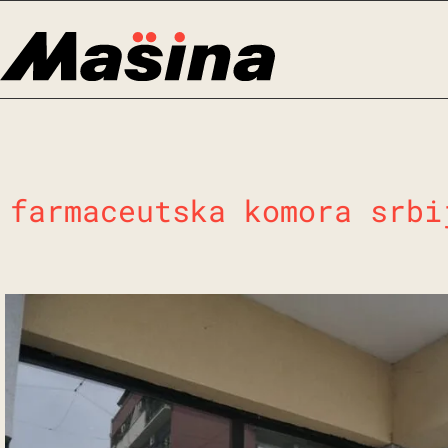
Skip
to
content
farmaceutska komora srbi