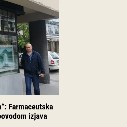
ba“: Farmaceutska
 povodom izjava