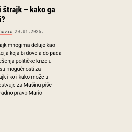
 štrajk – kako ga
i?
nović
20.01.2025.
rajk mnogima deluje kao
cija koja bi dovela do pada
ešenja političke krize u
e su mogućnosti za
ajk i ko i kako može u
stvuje za Mašinu piše
 radno pravo Mario