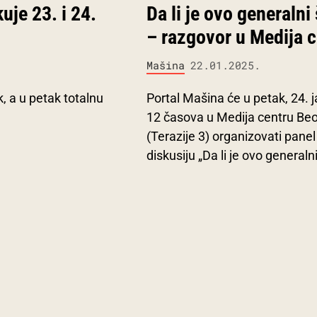
uje 23. i 24.
Da li je ovo generalni 
– razgovor u Medija 
Mašina
22.01.2025.
, a u petak totalnu
Portal Mašina će u petak, 24. j
12 časova u Medija centru Be
(Terazije 3) organizovati panel
diskusiju „Da li je ovo generalni