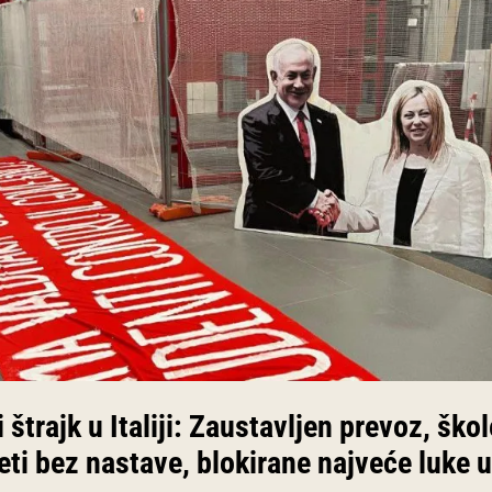
 štrajk u Italiji: Zaustavljen prevoz, škol
eti bez nastave, blokirane najveće luke u