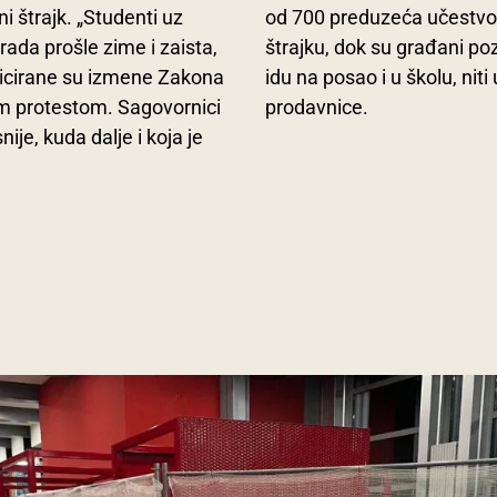
 štrajk. „Studenti uz
od 700 preduzeća učestvo
rada prošle zime i zaista,
štrajku, dok su građani po
Inicirane su izmene Zakona
idu na posao i u školu, niti 
im protestom. Sagovornici
prodavnice.
e, kuda dalje i koja je