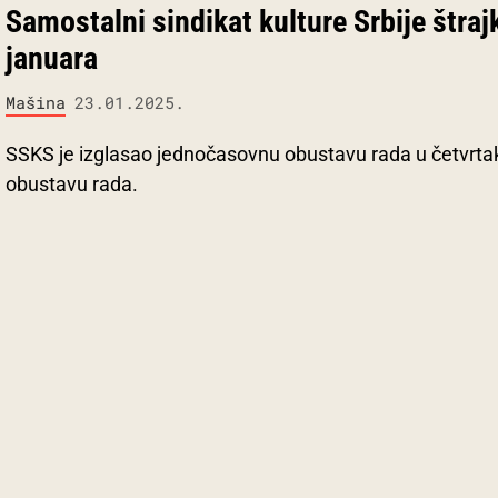
Samostalni sindikat kulture Srbije štrajk
januara
Mašina
23.01.2025.
SSKS je izglasao jednočasovnu obustavu rada u četvrtak
obustavu rada.