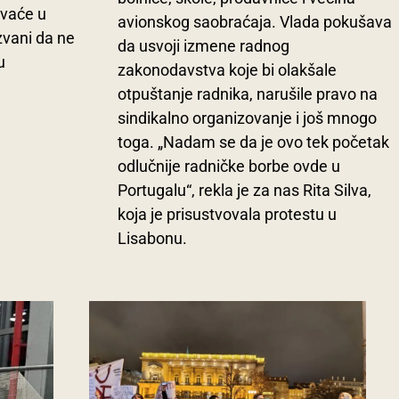
vaće u
avionskog saobraćaja. Vlada pokušava
zvani da ne
da usvoji izmene radnog
u
zakonodavstva koje bi olakšale
otpuštanje radnika, narušile pravo na
sindikalno organizovanje i još mnogo
toga. „Nadam se da je ovo tek početak
odlučnije radničke borbe ovde u
Portugalu“, rekla je za nas Rita Silva,
koja je prisustvovala protestu u
Lisabonu.