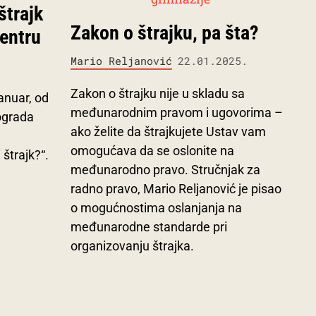
štrajk
Zakon o štrajku, pa šta?
centru
Mario Reljanović
22.01.2025.
Zakon o štrajku nije u skladu sa
anuar, od
međunarodnim pravom i ugovorima –
ograda
ako želite da štrajkujete Ustav vam
omogućava da se oslonite na
 štrajk?“.
međunarodno pravo. Stručnjak za
radno pravo, Mario Reljanović je pisao
o mogućnostima oslanjanja na
međunarodne standarde pri
organizovanju štrajka.