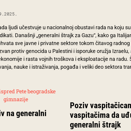
9.2025.
ada ljudi učestvuje u nacionalnoj obustavi rada na koju su
ndikati. Današnji „generalni štrajk za Gazu“, kako ga Italija
uhvata sve javne i privatne sektore tokom čitavog radnog
zvan protiv genocida u Palestini i isporuke oružja Izraelu, a
ekonomije i rasta vojnih troškova i eksploatacije na radu. Š
nja, nauke i istraživanja, pogađa i veliki deo sektora tr
Poziv vaspitačica
iv na generalni
vaspitačima da uđ
generalni štrajk