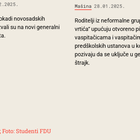
2.2025.
Mašina
28.01.2025.
lokadi novosadskih
Roditelji iz neformalne gr
vali su na novi generalni
vrtića“ upućuju otvoreno 
ta.
vaspitačicama i vaspitači
predškolskih ustanova u k
pozivaju da se uključe u g
štrajk.