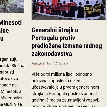
 Minesoti
Generalni štrajk u
alne
Portugalu protiv
ju
predložene izmene radnog
zakonodavstva
rganizuju
Mašina
12.12.2025.
vom da Služba
 napusti
Više od tri miliona ljudi, odnosno
gotovo dva
polovina zaposlenih u zemlji,
napade na
učestvovalo je u prvom generalnom
 Minesoti, a
štrajku u Portugalu posle dvanaest
u Mineapolisu
godina, čime su zaustavljeni vozovi,
ne Gud. Više
bolnice, škole, prodavnice i većina