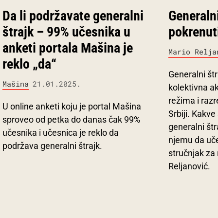
Da li podržavate generalni
Generalni
štrajk – 99% učesnika u
pokrenut
anketi portala Mašina je
Mario Relja
reklo „da“
Generalni št
Mašina
21.01.2025.
kolektivna ak
režima i razr
U online anketi koju je portal Mašina
Srbiji. Kakv
sproveo od petka do danas čak 99%
generalni štr
učesnika i učesnica je reklo da
njemu da uče
podržava generalni štrajk.
stručnjak za
Reljanović.