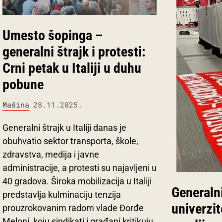
Umesto šopinga –
generalni štrajk i protesti:
Crni petak u Italiji u duhu
pobune
Mašina
28.11.2025.
Generalni štrajk u Italiji danas je
obuhvatio sektor transporta, škole,
zdravstva, medija i javne
administracije, a protesti su najavljeni u
40 gradova. Široka mobilizacija u Italiji
Generalni
predstavlja kulminaciju tenzija
univerzit
prouzrokovanim radom vlade Đorđe
Meloni, koju sindikati i građani kritikuju