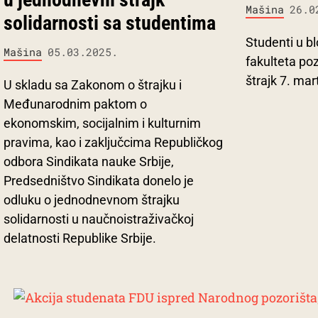
Mašina
26.0
solidarnosti sa studentima
Studenti u b
Mašina
05.03.2025.
fakulteta poz
štrajk 7. mar
U skladu sa Zakonom o štrajku i
Međunarodnim paktom o
ekonomskim, socijalnim i kulturnim
pravima, kao i zaključcima Republičkog
odbora Sindikata nauke Srbije,
Predsedništvo Sindikata donelo je
odluku o jednodnevnom štrajku
solidarnosti u naučnoistraživačkoj
delatnosti Republike Srbije.