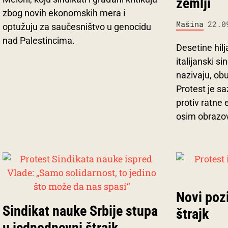
zemlji
zbog novih ekonomskih mera i
Mašina
22.0
optužuju za saučesništvo u genocidu
nad Palestincima.
Desetine hilj
italijanski si
nazivaju, ob
Protest je sa
protiv ratne 
osim obrazova
Novi poz
Sindikat nauke Srbije stupa
štrajk
u jednodnevni štrajk