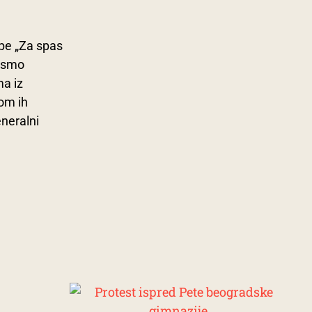
upe „Za spas
pismo
ma iz
om ih
eneralni