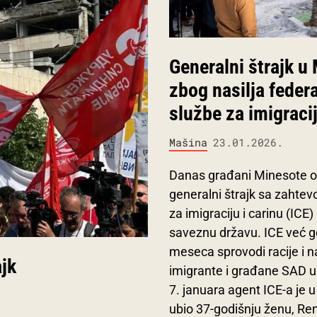
Generalni štrajk u
zbog nasilja feder
službe za imigraci
Mašina
23.01.2026.
Danas građani Minesote o
generalni štrajk sa zahte
za imigraciju i carinu (ICE)
saveznu državu. ICE već 
meseca sprovodi racije i 
ajk
imigrante i građane SAD u
7. januara agent ICE-a je 
ubio 37-godišnju ženu, Re