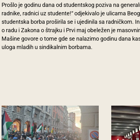
Prošlo je godinu dana od studentskog poziva na generalni
radnike, radnici uz studente!“ odjekivalo je ulicama Beog
studentska borba proširila se i ujedinila sa radničkom. 
o radu i Zakona o štrajku i Prvi maj obeležen je masovn
Mašine govore o tome gde se nalazimo godinu dana kasnij
uloga mladih u sindikalnim borbama.