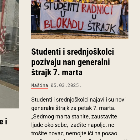
Studenti i srednjoškolci
pozivaju nan generalni
štrajk 7. marta
Mašina
05.03.2025.
Studenti i srednjoškolci najavili su novi
generalni štrajk za petak 7. marta.
„Sedmog marta stanite, zaustavite
e i
ljude oko sebe, izađite napolje, ne
trošite novac, nemojte ići na posao.