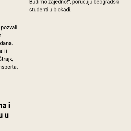
Budimo zajedno!“, poručuju beogradski
studenti u blokadi.
 pozvali
ni
 dana.
li i
trajk,
ansporta.
ma i
u u