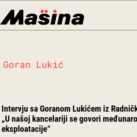
Skip
to
content
Goran Lukić
Intervju sa Goranom Lukićem iz Radničk
„U našoj kancelariji se govori međunaro
eksploatacije“