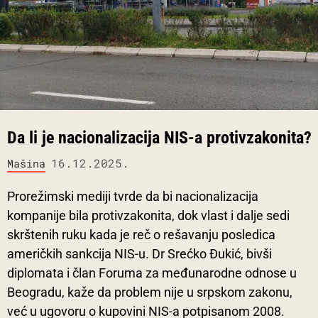
Da li je nacionalizacija NIS-a protivzakonita?
16.12.2025.
Mašina
Prorežimski mediji tvrde da bi nacionalizacija
kompanije bila protivzakonita, dok vlast i dalje sedi
skrštenih ruku kada je reč o rešavanju posledica
američkih sankcija NIS-u. Dr Srećko Đukić, bivši
diplomata i član Foruma za međunarodne odnose u
Beogradu, kaže da problem nije u srpskom zakonu,
već u ugovoru o kupovini NIS-a potpisanom 2008.