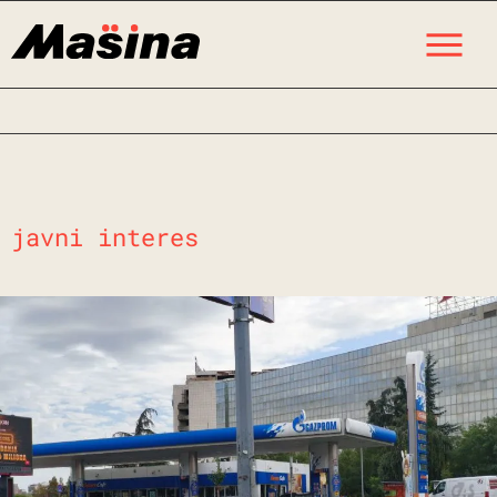
Skip
M
to
content
javni interes