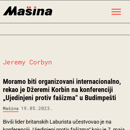
Skip
M
to
content
Jeremy Corbyn
Moramo biti organizovani internacionalno,
rekao je Džeremi Korbin na konferenciji
„Ujedinjeni protiv fašizma“ u Budimpešti
19.05.2023.
Mašina
Bivši lider britanskih Laburista učestvovao je na
konferenciji „Ujedinjeni protiv fašizma“ koju je 7. maja