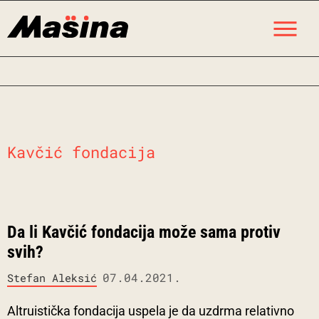
Skip
M
to
content
Kavčić fondacija
Da li Kavčić fondacija može sama protiv
svih?
07.04.2021.
Stefan Aleksić
Altruistička fondacija uspela je da uzdrma relativno