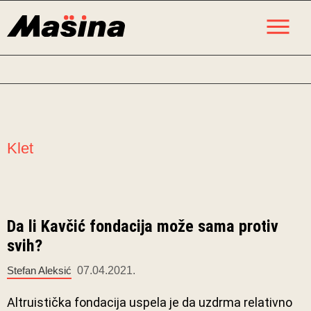
Skip
M
to
content
Klet
Da li Kavčić fondacija može sama protiv
svih?
Stefan Aleksić
07.04.2021.
Altruistička fondacija uspela je da uzdrma relativno