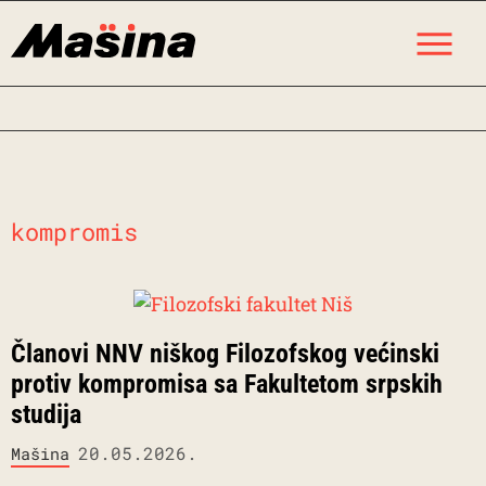
Skip
M
to
content
kompromis
Članovi NNV niškog Filozofskog većinski
protiv kompromisa sa Fakultetom srpskih
studija
20.05.2026.
Mašina