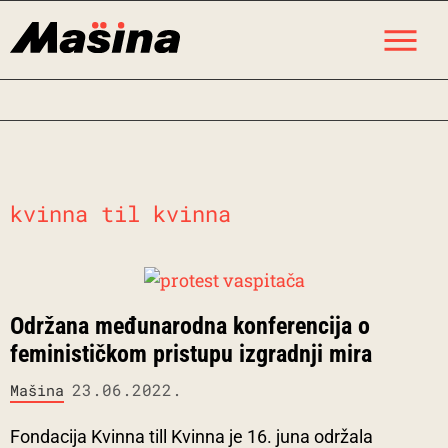
Skip
M
to
content
kvinna til kvinna
Održana međunarodna konferencija o
feminističkom pristupu izgradnji mira
23.06.2022.
Mašina
Fondacija Kvinna till Kvinna je 16. juna održala