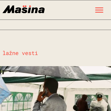
Skip
M
to
content
lažne vesti