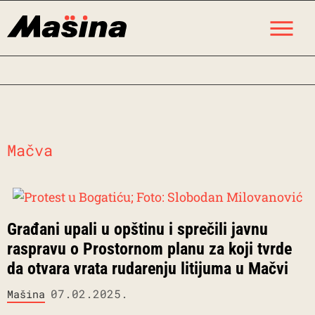
Skip
M
to
content
Mačva
Građani upali u opštinu i sprečili javnu
raspravu o Prostornom planu za koji tvrde
da otvara vrata rudarenju litijuma u Mačvi
07.02.2025.
Mašina