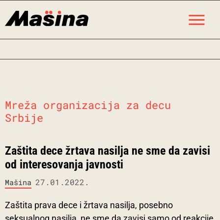
Skip
M
to
content
Mreža organizacija za decu
Srbije
Zaštita dece žrtava nasilja ne sme da zavisi
od interesovanja javnosti
27.01.2022.
Mašina
Zaštita prava dece i žrtava nasilja, posebno
seksualnog nasilja, ne sme da zavisi samo od reakcije