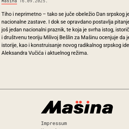
Mašina
16.09.2025.
Tiho i neprimetno – tako se juče obeležio Dan srpskog je
nacionalne zastave. I dok se opravdano postavlja pitanje
još jedan nacionalni praznik, te koja je svrha istog, istorič
i društvenu teoriju Milivoj Bešlin za Mašinu ocenjuje da j
istorije, kao i konstruisanje novog radikalnog srpskog id
Aleksandra Vučića i aktuelnog režima.
Impressum