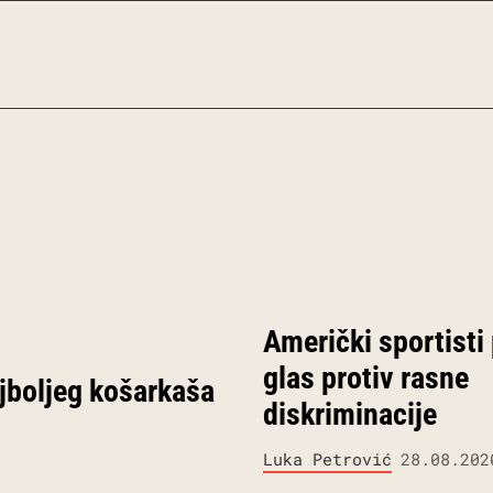
Američki sportisti
glas protiv rasne
ajboljeg košarkaša
diskriminacije
Luka Petrović
28.08.202