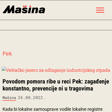
Skip
M
to
content
Pek
Povodom pomora ribe u reci Pek: zagađenje
konstantno, prevencije ni u tragovima
26.08.2022.
Mašina
Kada bi lokalne samouprave vodile lokalne registre