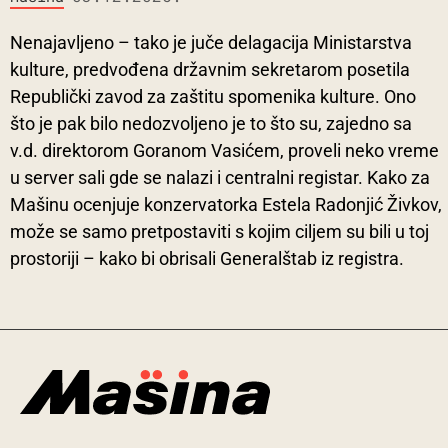
Nenajavljeno – tako je juče delagacija Ministarstva
kulture, predvođena državnim sekretarom posetila
Republički zavod za zaštitu spomenika kulture. Ono
što je pak bilo nedozvoljeno je to što su, zajedno sa
v.d. direktorom Goranom Vasićem, proveli neko vreme
u server sali gde se nalazi i centralni registar. Kako za
Mašinu ocenjuje konzervatorka Estela Radonjić Živkov,
može se samo pretpostaviti s kojim ciljem su bili u toj
prostoriji – kako bi obrisali Generalštab iz registra.