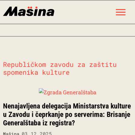
Skip
M
to
content
Republičkom zavodu za zaštitu
spomenika kulture
Nenajavljena delegacija Ministarstva kulture
u Zavodu i čeprkanje po serverima: Brisanje
Generalštaba iz registra?
03.12.2025.
Mašina