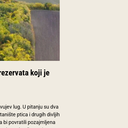
ezervata koji je
avujev lug. U pitanju su dva
ište ptica i drugih divljih
a bi povratili pozajmljena