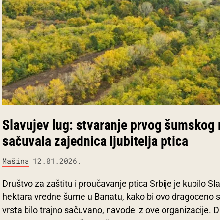
Slavujev lug: stvaranje prvog šumskog r
sačuvala zajednica ljubitelja ptica
Mašina
12.01.2026.
Društvo za zaštitu i proučavanje ptica Srbije je kupilo Sl
hektara vredne šume u Banatu, kako bi ovo dragoceno stan
vrsta bilo trajno sačuvano, navode iz ove organizacije. D