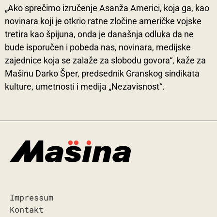
„Ako sprečimo izručenje Asanža Americi, koja ga, kao
novinara koji je otkrio ratne zločine američke vojske
tretira kao špijuna, onda je današnja odluka da ne
bude isporučen i pobeda nas, novinara, medijske
zajednice koja se zalaže za slobodu govora“, kaže za
Mašinu Darko Šper, predsednik Granskog sindikata
kulture, umetnosti i medija „Nezavisnost“.
Impressum
Kontakt