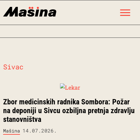
Skip
M
to
content
Sivac
Zbor medicinskih radnika Sombora: Požar
na deponiji u Sivcu ozbiljna pretnja zdravlju
stanovništva
14.07.2026.
Mašina