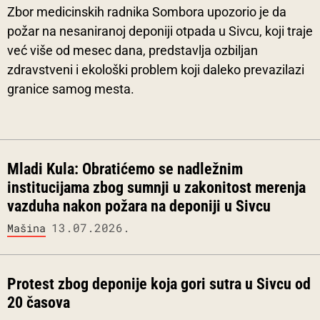
Zbor medicinskih radnika Sombora upozorio je da
požar na nesaniranoj deponiji otpada u Sivcu, koji traje
već više od mesec dana, predstavlja ozbiljan
zdravstveni i ekološki problem koji daleko prevazilazi
granice samog mesta.
Mladi Kula: Obratićemo se nadležnim
institucijama zbog sumnji u zakonitost merenja
vazduha nakon požara na deponiji u Sivcu
13.07.2026.
Mašina
Protest zbog deponije koja gori sutra u Sivcu od
20 časova