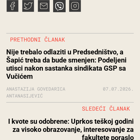
PRETHODNI ČLANAK
Nije trebalo odlaziti u Predsedništvo, a
Šapić treba da bude smenjen: Podeljeni
utisci nakon sastanka sindikata GSP sa
Vučićem
ANASTAZIJA GOVEDARICA
07.07.2026.
ANTANASIJEVIĆ
SLEDEĆI ČLANAK
I kvote su odobrene: Uprkos teškoj godini
za visoko obrazovanje, interesovanje za
fakultete poraslo