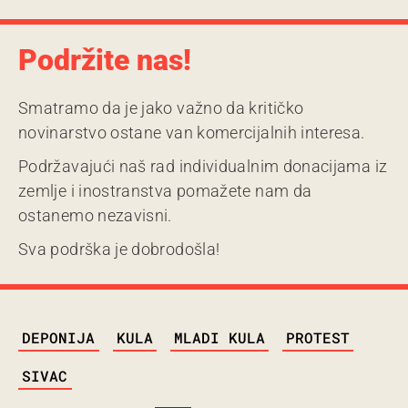
Podržite nas!
Smatramo da je jako važno da kritičko
novinarstvo ostane van komercijalnih interesa.
Podržavajući naš rad individualnim donacijama iz
zemlje i inostranstva pomažete nam da
ostanemo nezavisni.
Sva podrška je dobrodošla!
TAGS
DEPONIJA
KULA
MLADI KULA
PROTEST
SIVAC