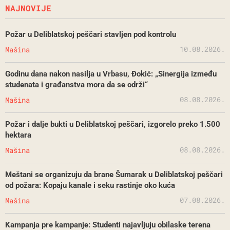
NAJNOVIJE
Požar u Deliblatskoj peščari stavljen pod kontrolu
10.08.2026.
Mašina
Godinu dana nakon nasilja u Vrbasu, Đokić: „Sinergija između
studenata i građanstva mora da se održi“
08.08.2026.
Mašina
Požar i dalje bukti u Deliblatskoj peščari, izgorelo preko 1.500
hektara
08.08.2026.
Mašina
Meštani se organizuju da brane Šumarak u Deliblatskoj peščari
od požara: Kopaju kanale i seku rastinje oko kuća
07.08.2026.
Mašina
Kampanja pre kampanje: Studenti najavljuju obilaske terena