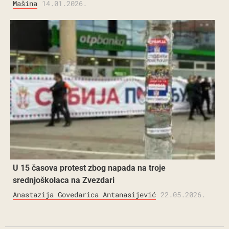
Mašina
14.01.2026.
U 15 časova protest zbog napada na troje
srednjoškolaca na Zvezdari
Anastazija Govedarica Antanasijević
22.05.2026.