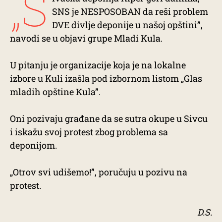
„S
SNS je NESPOSOBAN da reši problem
DVE divlje deponije u našoj opštini”,
navodi se u objavi grupe Mladi Kula.
U pitanju je organizacije koja je na lokalne
izbore u Kuli izašla pod izbornom listom „Glas
mladih opštine Kula”.
Oni pozivaju građane da se sutra okupe u Sivcu
i iskažu svoj protest zbog problema sa
deponijom.
„Otrov svi udišemo!”, poručuju u pozivu na
protest.
D.S.