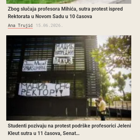
Zbog slučaja profesora Mihića, sutra protest ispred
Rektorata u Novom Sadu u 10 časova
Ana Trujić
15.06.2026.
Studenti pozivaju na protest podrške profesorici Jeleni
Kleut sutra u 11 časova, Senat…