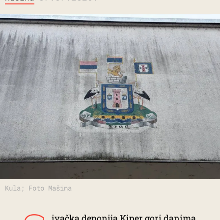
Kula; Foto Mašina
ivačka deponija Kiper gori danima,