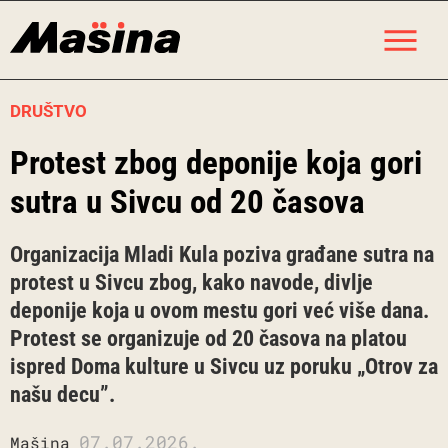
Skip
M
to
content
DRUŠTVO
Protest zbog deponije koja gori
sutra u Sivcu od 20 časova
Organizacija Mladi Kula poziva građane sutra na
protest u Sivcu zbog, kako navode, divlje
deponije koja u ovom mestu gori već više dana.
Protest se organizuje od 20 časova na platou
ispred Doma kulture u Sivcu uz poruku „Otrov za
našu decu”.
07.07.2026.
Mašina