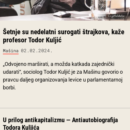
Šetnje su nedelatni surogati štrajkova, kaže
profesor Todor Kuljić
02.02.2024.
Mašina
„Odvojeno marširati, a možda katkada zajednički
udarati“, sociolog Todor Kuljić je za Mašinu govorio o
pravcu daljeg organizovanja levice u parlamentarnoj
borbi.
U prilog antikapitalizmu — Antiautobiografija
Todora Kuljića