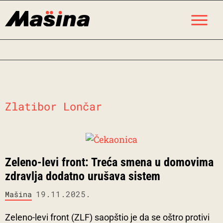
Skip
M
to
content
Zlatibor Lončar
Zeleno-levi front: Treća smena u domovima
zdravlja dodatno urušava sistem
19.11.2025.
Mašina
Zeleno-levi front (ZLF) saopštio je da se oštro protivi