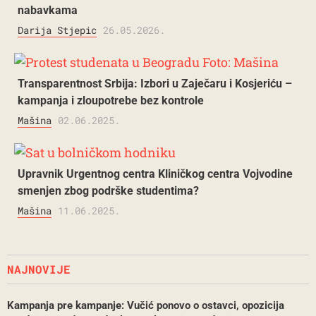
nabavkama
Darija Stjepic
26.05.2026.
Transparentnost Srbija: Izbori u Zaječaru i Kosjeriću –
kampanja i zloupotrebe bez kontrole
Mašina
02.06.2025.
Upravnik Urgentnog centra Kliničkog centra Vojvodine
smenjen zbog podrške studentima?
Mašina
11.06.2025.
NAJNOVIJE
Kampanja pre kampanje: Vučić ponovo o ostavci, opozicija