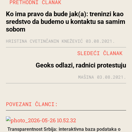
PRETHODNI ČLANAK
Ko ima pravo da bude jak(a): treninzi kao
sredstvo da budemo u kontaktu sa samim
sobom
HRISTINA CVETINČANIN KNEŽEVIĆ
03.08.2021.
SLEDEĆI ČLANAK
Geoks odlazi, radnici protestuju
MAŠINA
03.08.2021.
POVEZANI ČLANCI:
Transparentnost Srbija: interaktivna baza podataka o