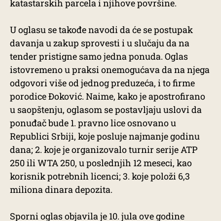
katastarskih parcela i njihove površine.
U oglasu se takođe navodi da će se postupak
davanja u zakup sprovesti i u slučaju da na
tender pristigne samo jedna ponuda. Oglas
istovremeno u praksi onemogućava da na njega
odgovori više od jednog preduzeća, i to firme
porodice Đoković. Naime, kako je apostrofirano
u saopštenju, oglasom se postavljaju uslovi da
ponuđač bude 1. pravno lice osnovano u
Republici Srbiji, koje posluje najmanje godinu
dana; 2. koje je organizovalo turnir serije ATP
250 ili WTA 250, u poslednjih 12 meseci, kao
korisnik potrebnih licenci; 3. koje položi 6,3
miliona dinara depozita.
Sporni oglas objavila je 10. jula ove godine