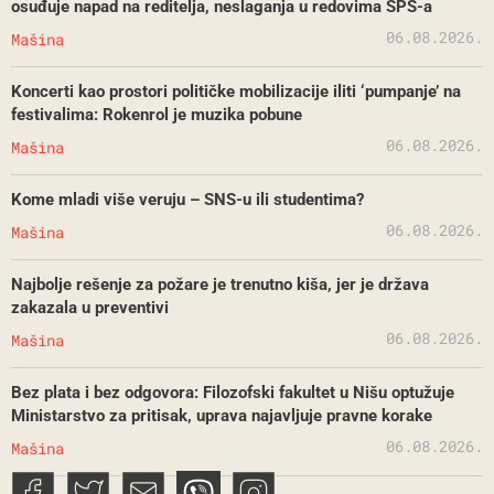
osuđuje napad na reditelja, neslaganja u redovima SPS-a
06.08.2026.
Mašina
Koncerti kao prostori političke mobilizacije iliti ‘pumpanje’ na
festivalima: Rokenrol je muzika pobune
06.08.2026.
Mašina
Kome mladi više veruju – SNS-u ili studentima?
06.08.2026.
Mašina
Najbolje rešenje za požare je trenutno kiša, jer je država
zakazala u preventivi
06.08.2026.
Mašina
Bez plata i bez odgovora: Filozofski fakultet u Nišu optužuje
Ministarstvo za pritisak, uprava najavljuje pravne korake
06.08.2026.
Mašina