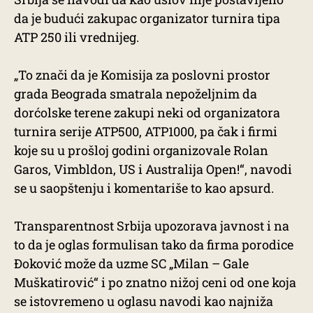
da je budući zakupac organizator turnira tipa
ATP 250 ili vrednijeg.
„To znači da je Komisija za poslovni prostor
grada Beograda smatrala nepoželjnim da
dorćolske terene zakupi neki od organizatora
turnira serije ATP500, ATP1000, pa čak i firmi
koje su u prošloj godini organizovale Rolan
Garos, Vimbldon, US i Australija Open!“, navodi
se u saopštenju i komentariše to kao apsurd.
Transparentnost Srbija upozorava javnost i na
to da je oglas formulisan tako da firma porodice
Đoković može da uzme SC „Milan – Gale
Muškatirović“ i po znatno nižoj ceni od one koja
se istovremeno u oglasu navodi kao najniža