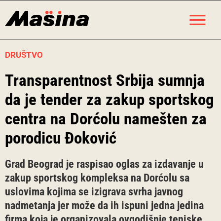
Skip
M
to
content
DRUŠTVO
Transparentnost Srbija sumnja
da je tender za zakup sportskog
centra na Dorćolu namešten za
porodicu Đoković
Grad Beograd je raspisao oglas za izdavanje u
zakup sportskog kompleksa na Dorćolu sa
uslovima kojima se izigrava svrha javnog
nadmetanja jer može da ih ispuni jedna jedina
firma koja je organizovala ovgodišnje teniske