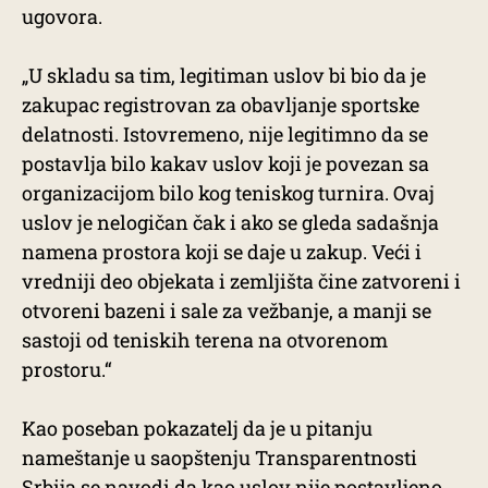
ugovora.
„U skladu sa tim, legitiman uslov bi bio da je
zakupac registrovan za obavljanje sportske
delatnosti. Istovremeno, nije legitimno da se
postavlja bilo kakav uslov koji je povezan sa
organizacijom bilo kog teniskog turnira. Ovaj
uslov je nelogičan čak i ako se gleda sadašnja
namena prostora koji se daje u zakup. Veći i
vredniji deo objekata i zemljišta čine zatvoreni i
otvoreni bazeni i sale za vežbanje, a manji se
sastoji od teniskih terena na otvorenom
prostoru.“
Kao poseban pokazatelj da je u pitanju
nameštanje u saopštenju Transparentnosti
Srbija se navodi da kao uslov nije postavljeno