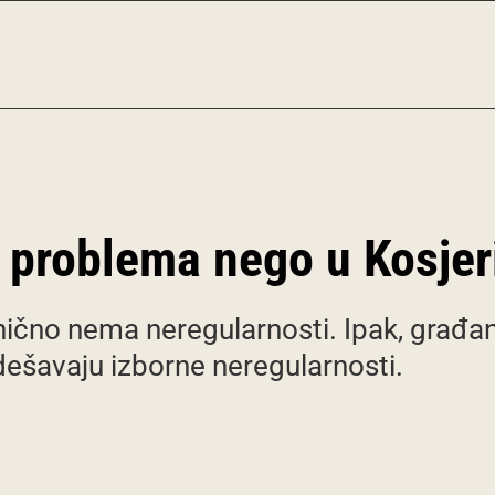
e problema nego u Kosjer
ično nema neregularnosti. Ipak, građani 
dešavaju izborne neregularnosti.