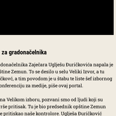
 za gradonačelnika
adonačelnika Zaječara Uglješu Đuričkovića napala je
tine Zemun. To se desilo u selu Veliki Izvor, a tu
čkovć, a tim povodom je u štabu te liste šef izbornog
nferenciju za medije, piše ovaj portal.
 na Velikom izboru, pozvani smo od ljudi koji su
vrše pritisak. Tu je bio predsednik opštine Zemun
e pritiskao naše kontrolore. Uglješa Đuričković