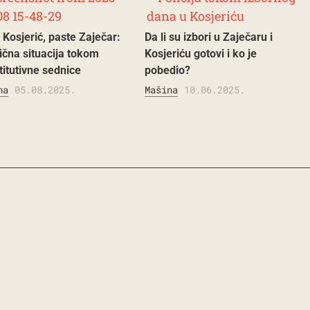
 Kosjerić, paste Zaječar:
Da li su izbori u Zaječaru i
ična situacija tokom
Kosjeriću gotovi i ko je
titutivne sednice
pobedio?
na
05.08.2025.
Mašina
10.06.2025.