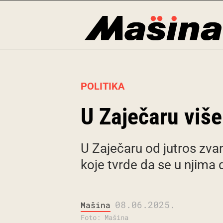
Skip
to
content
POLITIKA
U Zaječaru viš
U Zaječaru od jutros zvan
koje tvrde da se u njima 
08.06.2025.
Mašina
Foto: Mašina