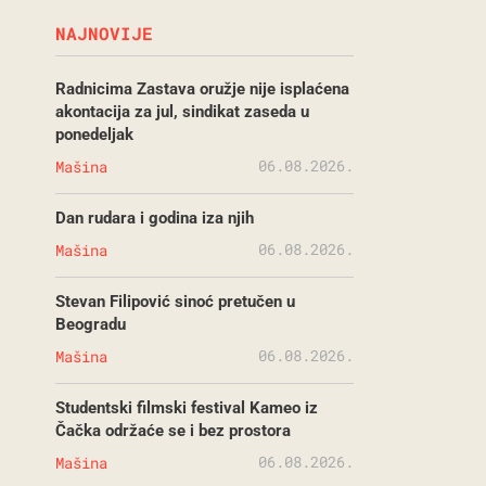
NAJNOVIJE
Radnicima Zastava oružje nije isplaćena
akontacija za jul, sindikat zaseda u
ponedeljak
06.08.2026.
Mašina
Dan rudara i godina iza njih
06.08.2026.
Mašina
Stevan Filipović sinoć pretučen u
Beogradu
06.08.2026.
Mašina
Studentski filmski festival Kameo iz
Čačka održaće se i bez prostora
06.08.2026.
Mašina