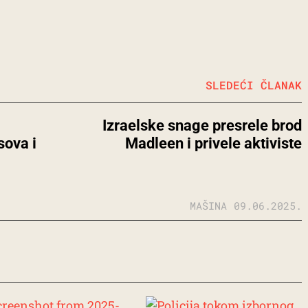
SLEDEĆI ČLANAK
Izraelske snage presrele brod
sova i
Madleen i privele aktiviste
MAŠINA
09.06.2025.