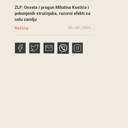
ZLF: Osveta i progon Milutina Kostića i
pobunjenih stručnjaka, razorni efekti za
celu zemlju
06.08.2026.
Mašina