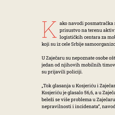
K
ako navodi posmatračka mis
prisustvo na terenu aktivi
logističkih centara za mobi
koji su iz cele Srbije samoorganiz
U Zaječaru su nepoznate osobe ošte
jedan od njihovih mobilnih timova
su prijavili policiji.
„Tok glasanja u Kosjeriću i Zaječar
Kosjeriću je glasalo 56,6, a u Zaj
beleži se više problema u Zaječaru,
nepravilnosti i incidenata“, navod