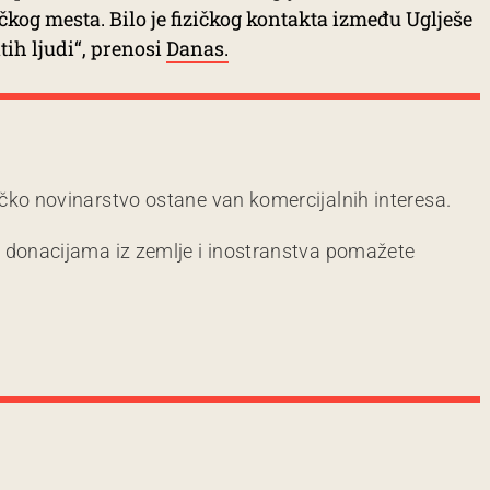
ačkog mesta. Bilo je fizičkog kontakta između Uglješe
ih ljudi“, prenosi
Danas.
čko novinarstvo ostane van komercijalnih interesa.
m donacijama iz zemlje i inostranstva pomažete