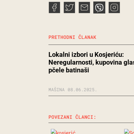
PRETHODNI ČLANAK
Lokalni izbori u Kosjeriću:
Neregularnosti, kupovina gla
pčele batinaši
MAŠINA
08.06.2025.
POVEZANI ČLANCI: