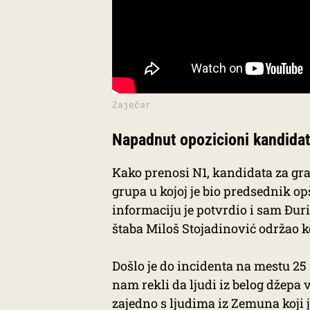
Zaječar
Napadnut opozicioni kandidat
Kako prenosi N1, kandidata za gr
grupa u kojoj je bio predsednik opš
informaciju je potvrdio i sam Đuri
štaba Miloš Stojadinović održao ko
Došlo je do incidenta na mestu 25
nam rekli da ljudi iz belog džepa 
zajedno s ljudima iz Zemuna koji j