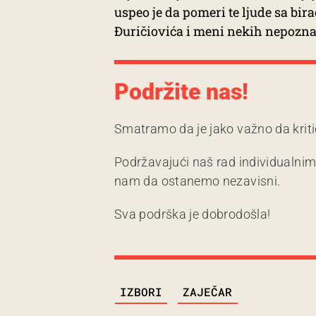
uspeo je da pomeri te ljude sa bir
Đuričiovića i meni nekih nepoznat
Podržite nas!
Smatramo da je jako važno da kriti
Podržavajući naš rad individualni
nam da ostanemo nezavisni.
Sva podrška je dobrodošla!
TAGS
IZBORI
ZAJEČAR