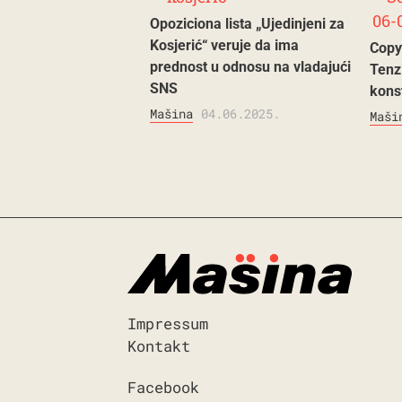
Opoziciona lista „Ujedinjeni za
Kosjerić“ veruje da ima
Copy
prednost u odnosu na vladajući
Tenz
SNS
kons
Mašina
04.06.2025.
Maši
Impressum
Kontakt
Facebook