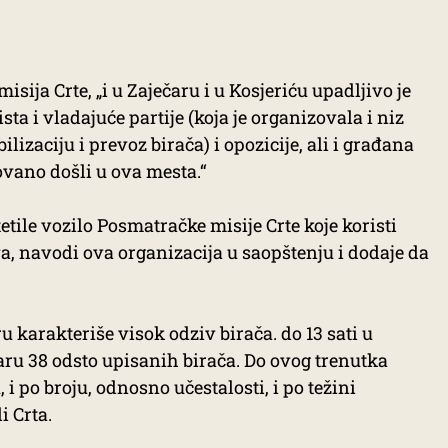
ija Crte, „i u Zaječaru i u Kosjeriću upadljivo je
sta i vladajuće partije (koja je organizovala i niz
lizaciju i prevoz birača) i opozicije, ali i građana
ovano došli u ova mesta.“
tile vozilo Posmatračke misije Crte koje koristi
, navodi ova organizacija u saopštenju i dodaje da
u karakteriše visok odziv birača. do 13 sati u
ečaru 38 odsto upisanih birača. Do ovog trenutka
 i po broju, odnosno učestalosti, i po težini
i Crta.