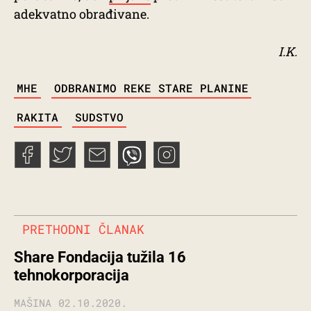
adekvatno obrađivane.
I.K.
TAGS
MHE
ODBRANIMO REKE STARE PLANINE
RAKITA
SUDSTVO
PRETHODNI ČLANAK
Share Fondacija tužila 16
tehnokorporacija
MAŠINA
02.10.2020.