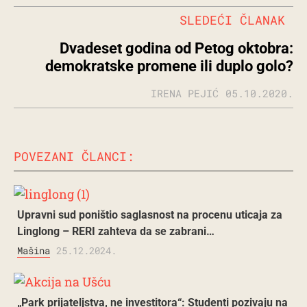
SLEDEĆI ČLANAK
Dvadeset godina od Petog oktobra:
demokratske promene ili duplo golo?
IRENA PEJIĆ
05.10.2020.
POVEZANI ČLANCI:
Upravni sud poništio saglasnost na procenu uticaja za
Linglong – RERI zahteva da se zabrani…
Mašina
25.12.2024.
„Park prijateljstva, ne investitora“: Studenti pozivaju na