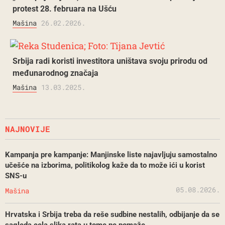
protest 28. februara na Ušću
Mašina
26.02.2026.
Srbija radi koristi investitora uništava svoju prirodu od
međunarodnog značaja
Mašina
13.03.2025.
NAJNOVIJE
Kampanja pre kampanje: Manjinske liste najavljuju samostalno
učešće na izborima, politikolog kaže da to može ići u korist
SNS-u
05.08.2026.
Mašina
Hrvatska i Srbija treba da reše sudbine nestalih, odbijanje da se
sagleda cela slika rata u tome ne pomaže