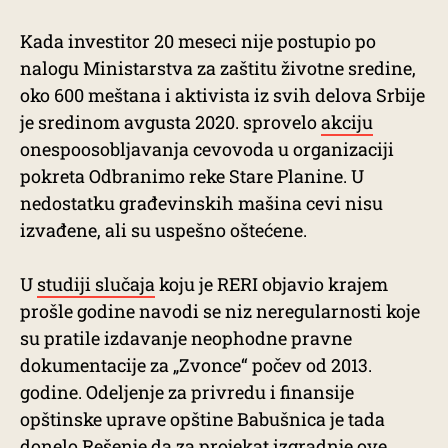
Kada investitor 20 meseci nije postupio po
nalogu Ministarstva za zaštitu životne sredine,
oko 600 meštana i aktivista iz svih delova Srbije
je sredinom avgusta 2020. sprovelo
akciju
onespoosobljavanja cevovoda u organizaciji
pokreta Odbranimo reke Stare Planine. U
nedostatku građevinskih mašina cevi nisu
izvađene, ali su uspešno oštećene.
U
studiji slučaja
koju je RERI objavio krajem
prošle godine navodi se niz neregularnosti koje
su pratile izdavanje neophodne pravne
dokumentacije za „Zvonce“ počev od 2013.
godine. Odeljenje za privredu i finansije
opštinske uprave opštine Babušnica je tada
donelo Rešenje da za projekat izgradnje ove