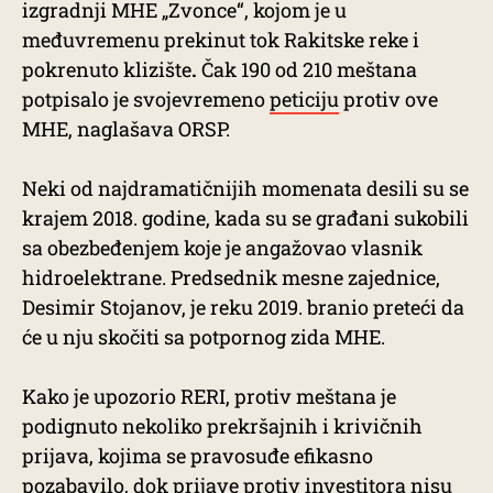
izgradnji MHE „Zvonce“, kojom je u
međuvremenu prekinut tok Rakitske reke i
pokrenuto klizište
.
Čak 190 od 210 meštana
potpisalo je svojevremeno
peticiju
protiv ove
MHE, naglašava ORSP.
Neki od najdramatičnijih momenata desili su se
krajem 2018. godine, kada su se građani sukobili
sa obezbeđenjem koje je angažovao vlasnik
hidroelektrane. Predsednik mesne zajednice,
Desimir Stojanov, je reku 2019. branio preteći da
će u nju skočiti sa potpornog zida MHE.
Kako je upozorio RERI, protiv meštana je
podignuto nekoliko prekršajnih i krivičnih
prijava, kojima se pravosuđe efikasno
pozabavilo, dok
prijave
protiv investitora nisu