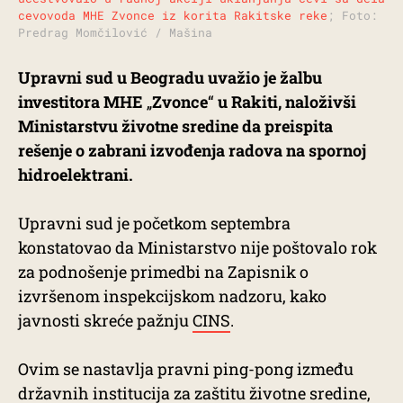
cevovoda MHE Zvonce iz korita Rakitske reke
; Foto:
Predrag Momčilović / Mašina
Upravni sud u Beogradu uvažio je žalbu
investitora MHE
„
Zvonce
“
u Rakiti, naloživši
Ministarstvu životne sredine da preispita
rešenje o zabrani izvođenja radova na spornoj
hidroelektrani.
Upravni sud je početkom septembra
konstatovao da Ministarstvo nije poštovalo rok
za podnošenje primedbi na Zapisnik o
izvršenom inspekcijskom nadzoru, kako
javnosti skreće pažnju
CINS
.
Ovim se nastavlja pravni ping-pong između
državnih institucija za zaštitu životne sredine,