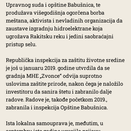
Upravnog suda i opštine Babušnica, te
produžava višegodišnja ogorčena borba
meštana, aktivista i nevladinih organizacija da
zaustave izgradnju hidroelektrane koja
ugrožava Rakitsku reku i jedini saobraćajni
pristup selu.
Republička inspekcija za zaštitu životne sredine
je još u januaru 2019. godine utvrdila da se
gradnja MHE „Zvonce“ odvija suprotno
uslovima zaštite prirode, nakon čega je naložilo
investitoru da sanira štetu i zabranilo dalje
radove. Radove je, takođe početkom 2019.,
zabranila i inspekcija Opštine Babušnica.
Ista lokalna samouprava je, međutim, u