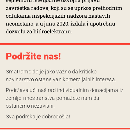
septembru iste godine usvojila prijavu
završetka radova, koji su se uprkos prethodnim
odlukama inspekcijskih nadzora nastavili
neometano, a u junu 2020. izdala i upotrebnu
dozvolu za hidroelektranu.
Podržite nas!
Smatramo da je jako važno da kritičko
novinarstvo ostane van komercijalnih interesa.
Podržavajući naš rad individualnim donacijama iz
zemlje i inostranstva pomažete nam da
ostanemo nezavisni.
Sva podrška je dobrodošla!