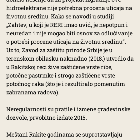
hidroelektrane nije potrebna procena uticaja na
životnu sredinu. Kako se navodi u studiji
„Zahtev, u koji je RERI imao uvid, je nepotpun i
neuredan i nije mogao biti osnov za odlučivanje
o potrebi procene uticaja na životnu sredinu“.
Uz to, Zavod za zaštitu prirode Srbije je u
terenskom obilasku naknadno (2018.) utvrdio da
u Rakitskoj reci žive zaštićene vrste ribe,
potočne pastrmke i strogo zaštićene vrste
potočnog raka (što je i rezultiralo pomenutim
zabranama radova).
Neregularnosti su pratile i izmene građevinske
dozvole, prvobitno izdate 2015.
Meštani Rakite godinama se suprotstavljaju