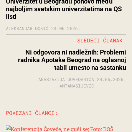
Univerzitet u Beogradu ponovo među
najboljim svetskim univerzitetima na QS
listi
ALEKSANDAR ĐOKIĆ
24.06.2026.
SLEDEĆI ČLANAK
Ni odgovora ni nadležnih: Problemi
radnika Apoteke Beograd na oglasnoj
tabli umesto na sastanku
ANASTAZIJA GOVEDARICA
24.06.2026.
ANTANASIJEVIĆ
POVEZANI ČLANCI: