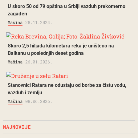
U skoro 50 od 79 opština u Srbiji vazduh prekomerno
zagađen
Mašina
28.11.2024.
Skoro 2,5 hiljada kilometara reka je uništeno na
Balkanu u poslednjih deset godina
Mašina
26.01.2026.
Stanovnici Ratara ne odustaju od borbe za čistu vodu,
vazduh i zemlju
Mašina
08.06.2026.
NAJNOVIJE