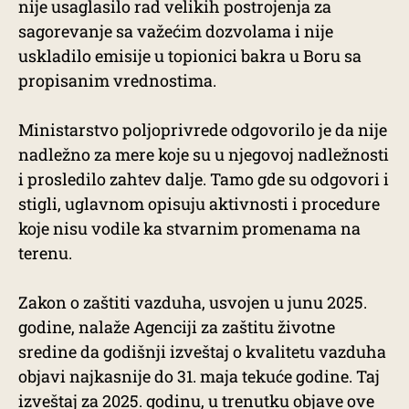
nije usaglasilo rad velikih postrojenja za
sagorevanje sa važećim dozvolama i nije
uskladilo emisije u topionici bakra u Boru sa
propisanim vrednostima.
Ministarstvo poljoprivrede odgovorilo je da nije
nadležno za mere koje su u njegovoj nadležnosti
i prosledilo zahtev dalje. Tamo gde su odgovori i
stigli, uglavnom opisuju aktivnosti i procedure
koje nisu vodile ka stvarnim promenama na
terenu.
Zakon o zaštiti vazduha, usvojen u junu 2025.
godine, nalaže Agenciji za zaštitu životne
sredine da godišnji izveštaj o kvalitetu vazduha
objavi najkasnije do 31. maja tekuće godine. Taj
izveštaj za 2025. godinu, u trenutku objave ove