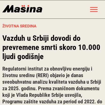
Skip
M
to
content
ŽIVOTNA SREDINA
Vazduh u Srbiji dovodi do
prevremene smrti skoro 10.000
ljudi godišnje
Regulatorni institut za obnovljivu energiju i
životnu sredinu (RERI) objavio je danas
sveobuhvatnu analizu kvaliteta vazduha u Srbiji
za 2025. godinu. Prema zvaničnom dokumentu
koji je Vlada Republike Srbije usvojila,
Programu zaštite vazduha za period od 2022. do