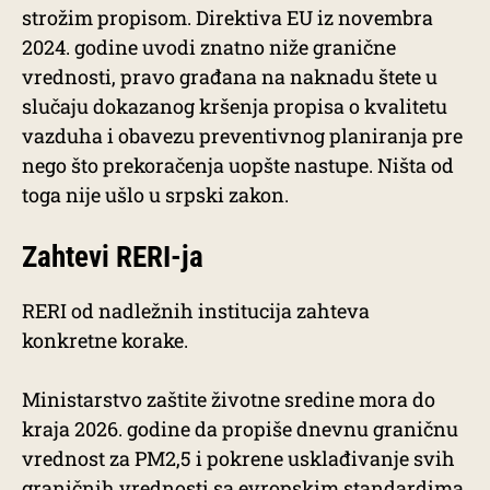
strožim propisom. Direktiva EU iz novembra
2024. godine uvodi znatno niže granične
vrednosti, pravo građana na naknadu štete u
slučaju dokazanog kršenja propisa o kvalitetu
vazduha i obavezu preventivnog planiranja pre
nego što prekoračenja uopšte nastupe. Ništa od
toga nije ušlo u srpski zakon.
Zahtevi RERI-ja
RERI od nadležnih institucija zahteva
konkretne korake.
Ministarstvo zaštite životne sredine mora do
kraja 2026. godine da propiše dnevnu graničnu
vrednost za PM2,5 i pokrene usklađivanje svih
graničnih vrednosti sa evropskim standardima.