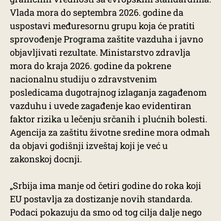
Vlada mora do septembra 2026. godine da
uspostavi međuresornu grupu koja će pratiti
sprovođenje Programa zaštite vazduha i javno
objavljivati rezultate. Ministarstvo zdravlja
mora do kraja 2026. godine da pokrene
nacionalnu studiju o zdravstvenim
posledicama dugotrajnog izlaganja zagađenom
vazduhu i uvede zagađenje kao evidentiran
faktor rizika u lečenju srčanih i plućnih bolesti.
Agencija za zaštitu životne sredine mora odmah
da objavi godišnji izveštaj koji je već u
zakonskoj docnji.
„Srbija ima manje od četiri godine do roka koji
EU postavlja za dostizanje novih standarda.
Podaci pokazuju da smo od tog cilja dalje nego