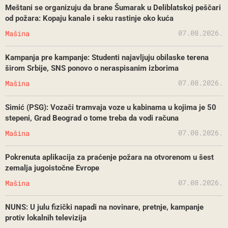
Meštani se organizuju da brane Šumarak u Deliblatskoj peščari
od požara: Kopaju kanale i seku rastinje oko kuća
07.08.2026.
Mašina
Kampanja pre kampanje: Studenti najavljuju obilaske terena
širom Srbije, SNS ponovo o neraspisanim izborima
07.08.2026.
Mašina
Simić (PSG): Vozači tramvaja voze u kabinama u kojima je 50
stepeni, Grad Beograd o tome treba da vodi računa
07.08.2026.
Mašina
Pokrenuta aplikacija za praćenje požara na otvorenom u šest
zemalja jugoistočne Evrope
07.08.2026.
Mašina
NUNS: U julu fizički napadi na novinare, pretnje, kampanje
protiv lokalnih televizija