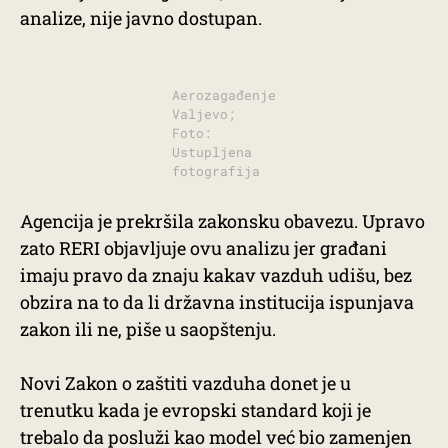
analize, nije javno dostupan.
Aerozagađenje
Valjevo;
Foto:
Ustupljena
fotografija
Agencija je prekršila zakonsku obavezu. Upravo
zato RERI objavljuje ovu analizu jer građani
imaju pravo da znaju kakav vazduh udišu, bez
obzira na to da li državna institucija ispunjava
zakon ili ne, piše u saopštenju.
Novi Zakon o zaštiti vazduha donet je u
trenutku kada je evropski standard koji je
trebalo da posluži kao model već bio zamenjen