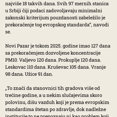
najviše 18 takvih dana. Svih 97 mernih stanica
u Srbiji čiji podaci zadovoljavaju minimalni
zakonski kriterijum pouzdanosti zabeležilo je
prekoračenje tog evropskog standarda“, navodi
se.
Novi Pazar je tokom 2025. godine imao 127 dana
sa prekoračenjem dozvoljene koncentracije
PM10. Valjevo 120 dana. Prokuplje 120 dana.
Leskovac 110 dana. Kruševac 105 dana. Vranje
98 dana. Užice 91 dan.
„To znači da stanovnici tih gradova više od
trećine godine, a u nekim slučajevima skoro
polovinu, dišu vazduh koji je prema evropskim
standardima štetan po zdravlje, dok nadležne
institucije to ne prepoznaju ni kao problem koji