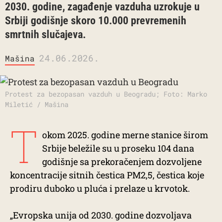
2030. godine, zagađenje vazduha uzrokuje u
Srbiji godišnje skoro 10.000 prevremenih
smrtnih slučajeva.
24.06.2026.
Mašina
Protest za bezopasan vazduh u Beogradu; Foto: Marko
Miletić / Mašina
T
okom 2025. godine merne stanice širom
Srbije beležile su u proseku 104 dana
godišnje sa prekoračenjem dozvoljene
koncentracije sitnih čestica PM2,5, čestica koje
prodiru duboko u pluća i prelaze u krvotok.
„Evropska unija od 2030. godine dozvoljava