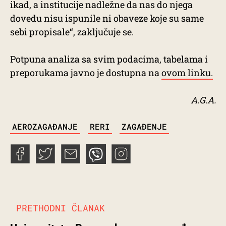
ikad, a institucije nadležne da nas do njega
dovedu nisu ispunile ni obaveze koje su same
sebi propisale“, zaključuje se.
Potpuna analiza sa svim podacima, tabelama i
preporukama javno je dostupna na
ovom linku.
A.G.A.
TAGS
AEROZAGAĐANJE
RERI
ZAGAĐENJE
PRETHODNI ČLANAK