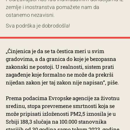
zemlje i inostranstva pomažete nam da
ostanemo nezavisni.
Sva podrška je dobrodošla!
„Činjenica je da se ta čestica meri u svim
gradovima, a da granica do koje je bezopasna
zakonski ne postoji. U realnosti, sistem prati
zagađenje koje formalno ne može da prekrši
nijedan zakon jer taj zakon nije napisan“, piše.
Prema podacima Evropske agencije za životnu
sredinu, stopa prevremene smrtnosti koja se
može pripisati izloženosti PM2,5 iznosila je u
Srbiji 188,3 slučaja na 100.000 stanovnika
starijih od 30 godina samo tokom 2023. godine.