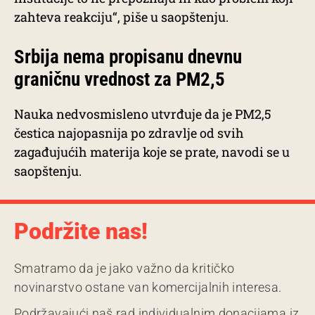
zahteva reakciju“, piše u saopštenju.
Srbija nema propisanu dnevnu
graničnu vrednost za PM2,5
Nauka nedvosmisleno utvrđuje da je PM2,5
čestica najopasnija po zdravlje od svih
zagađujućih materija koje se prate, navodi se u
saopštenju.
Podržite nas!
Smatramo da je jako važno da kritičko
novinarstvo ostane van komercijalnih interesa.
Podržavajući naš rad individualnim donacijama iz