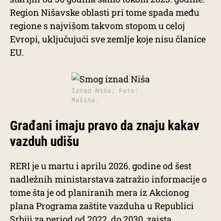
Region Nišavske oblasti pri tome spada među
regione s najvišom takvom stopom u celoj
Evropi, uključujući sve zemlje koje nisu članice
EU.
Iznad Niša; Foto:
Mašina.
Građani imaju pravo da znaju kakav
vazduh udišu
RERI je u martu i aprilu 2026. godine od šest
nadležnih ministarstava zatražio informacije o
tome šta je od planiranih mera iz Akcionog
plana Programa zaštite vazduha u Republici
Srbiji za period od 2022. do 2030. zaista