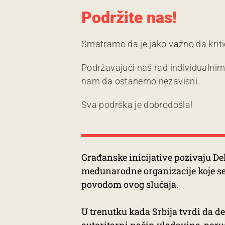
Podržite nas!
Smatramo da je jako važno da kriti
Podržavajući naš rad individualni
nam da ostanemo nezavisni.
Sva podrška je dobrodošla!
Građanske inicijative pozivaju De
međunarodne organizacije koje se 
povodom ovog slučaja.
U trenutku kada Srbija tvrdi da d