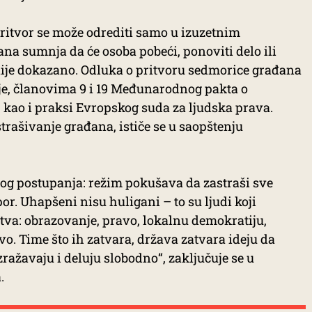
itvor se može odrediti samo u izuzetnim
na sumnja da će osoba pobeći, ponoviti delo ili
 nije dokazano. Odluka o pritvoru sedmorice građana
ije, članovima 9 i 19 Međunarodnog pakta o
 kao i praksi Evropskog suda za ljudska prava.
strašivanje građana, ističe se u saopštenju
vog postupanja: režim pokušava da zastraši sve
r. Uhapšeni nisu huligani – to su ljudi koji
tva: obrazovanje, pravo, lokalnu demokratiju,
o. Time što ih zatvara, država zatvara ideju da
ražavaju i deluju slobodno“, zaključuje se u
.