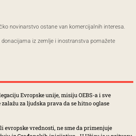
čko novinarstvo ostane van komercijalnih interesa.
m donacijama iz zemlje i inostranstva pomažete
legaciju Evropske unije, misiju OEBS-a i sve
zalažu za ljudska prava da se hitno oglase
eli evropske vrednosti, ne sme da primenjuje