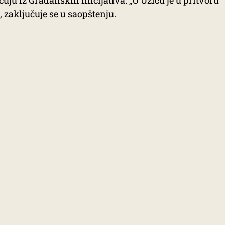
uju iz Građanskih inicijativa. „U Užicu je u pritvoru
, zaključuje se u saopštenju.