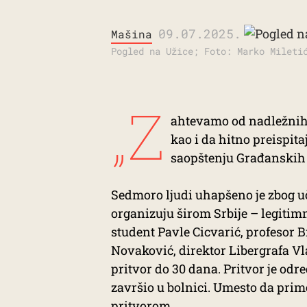
09.07.2025.
Mašina
Pogled na Užice; Foto: Marko Mileti
„Z
ahtevamo od nadležnih i
kao i da hitno preispita
saopštenju Građanskih i
Sedmoro ljudi uhapšeno je zbog u
organizuju širom Srbije – legiti
student Pavle Cicvarić, profesor 
Novaković, direktor Libergrafa Vl
pritvor do 30 dana. Pritvor je od
završio u bolnici. Umesto da prim
pritvorom.