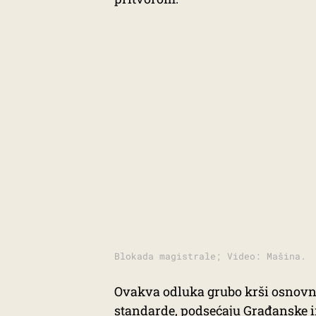
Blokada magistrale; Video: Mašina.
Ovakva odluka grubo krši osnovn
standarde, podsećaju Građanske in