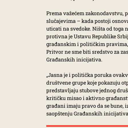
Prema važećem zakonodavstvu, pr
slučajevima – kada postoji osnova
uticati na svedoke. Ništa od toga
protivna je Ustavu Republike Srb
građanskim i političkim pravima,
Pritvor ne sme biti sredstvo za za
Građanskih inicijativa.
„Jasna je i politička poruka ovak
društvene grupe koje pokazuju otpo
predstavljaju stubove jednog druš
kritičku misao i aktivno građanstv
građani imaju pravo da se bune, iz
saopštenju Građanskih inicijativa