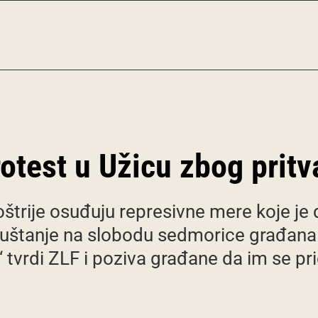
otest u Užicu zbog prit
oštrije osuđuju represivne mere koje je 
tanje na slobodu sedmorice građana ko
 tvrdi ZLF i poziva građane da im se pr