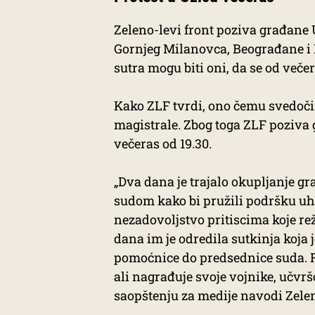
Zeleno-levi front poziva građane U
Gornjeg Milanovca, Beograđane i 
sutra mogu biti oni, da se od veče
Kako ZLF tvrdi, ono čemu svedoči
magistrale. Zbog toga ZLF poziva 
večeras od 19.30.
„Dva dana je trajalo okupljanje g
sudom kako bi pružili podršku uha
nezadovoljstvo pritiscima koje rež
dana im je odredila sutkinja koja
pomoćnice do predsednice suda. 
ali nagrađuje svoje vojnike, učvr
saopštenju za medije navodi Zelen