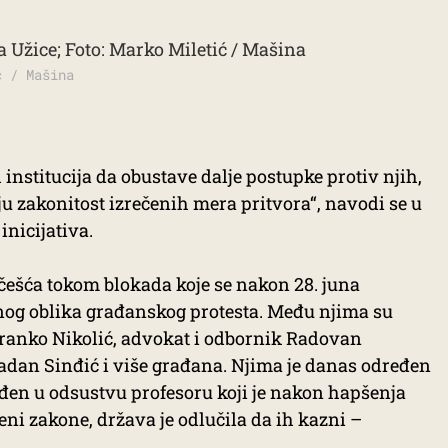
ć / Mašina
nstitucija da obustave dalje postupke protiv njih,
ju zakonitost izrečenih mera pritvora“, navodi se u
nicijativa.
češća tokom blokada koje se nakon 28. juna
mnog oblika građanskog protesta. Među njima su
Branko Nikolić, advokat i odbornik Radovan
adan Sinđić i više građana. Njima je danas određen
ređen u odsustvu profesoru koji je nakon hapšenja
eni zakone, država je odlučila da ih kazni –