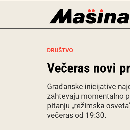
Skip
to
content
DRUŠTVO
Večeras novi pr
Građanske inicijative naj
zahtevaju momentalno puš
pitanju „režimska osveta“
večeras od 19:30.