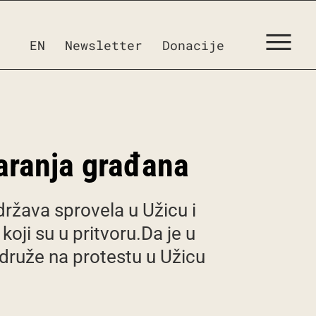
EN
Newsletter
Donacije
varanja građana
država sprovela u Užicu i
ji su u pritvoru.Da je u
idruže na protestu u Užicu