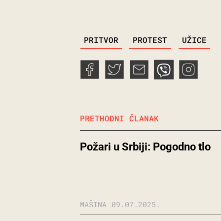
TAGS
PRITVOR
PROTEST
UŽICE
PRETHODNI ČLANAK
Požari u Srbiji: Pogodno tlo
MAŠINA
09.07.2025.