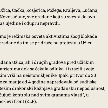
žica, Čačka, Kosjerića, Požege, Kraljeva, Lučana,
Novosađane, sve građane koji su svesni da ovo
ras ujedine i odupru nepravdi.
mo je režimska osveta aktivistima zbog blokade
građane da im se pridruže na protestu u Užicu
rađana Užica, ali i drugih gradova pred užičkim
pšenima dok se čekala odluka, i izrazili svoje
im vrši na neistomišljenike. Ipak, pritvor do 30
 je za manje od 4 godine napredovala od sudijske
Režim drakonski kažnjava građansku neposlušnost,
šćujući kontrolu nad svim granama vlasti“, u
o-levi front (ZLF).