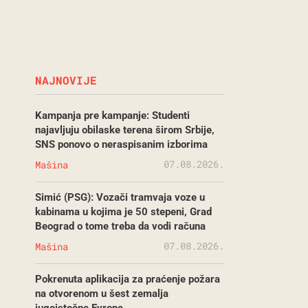
NAJNOVIJE
Kampanja pre kampanje: Studenti
najavljuju obilaske terena širom Srbije,
SNS ponovo o neraspisanim izborima
07.08.2026.
Mašina
Simić (PSG): Vozači tramvaja voze u
kabinama u kojima je 50 stepeni, Grad
Beograd o tome treba da vodi računa
07.08.2026.
Mašina
Pokrenuta aplikacija za praćenje požara
na otvorenom u šest zemalja