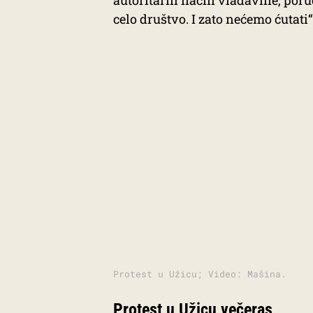
autoritarni način vladavine, poruč
celo društvo. I zato nećemo ćutati“
Protest u Užicu; Video: Mašina.
Protest u Užicu večeras