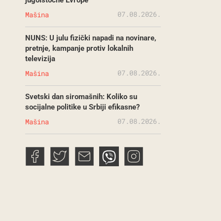
jugoistočne Evrope
07.08.2026.
Mašina
NUNS: U julu fizički napadi na novinare,
pretnje, kampanje protiv lokalnih
televizija
07.08.2026.
Mašina
Svetski dan siromašnih: Koliko su
socijalne politike u Srbiji efikasne?
07.08.2026.
Mašina