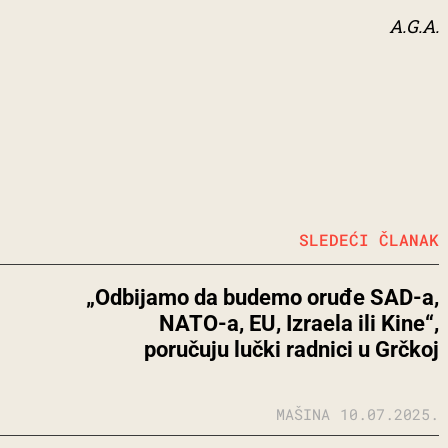
A.G.A.
SLEDEĆI ČLANAK
„Odbijamo da budemo oruđe SAD-a,
NATO-a, EU, Izraela ili Kine“,
poručuju lučki radnici u Grčkoj
MAŠINA
10.07.2025.