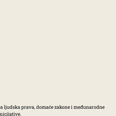
a ljudska prava, domaće zakone i međunarodne
icijative.