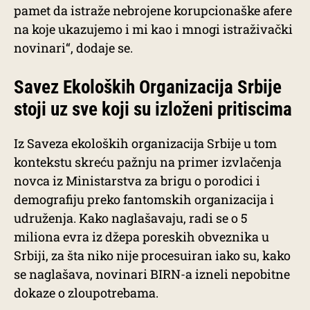
pamet da istraže nebrojene korupcionaške afere
na koje ukazujemo i mi kao i mnogi istraživački
novinari“, dodaje se.
Savez Ekoloških Organizacija Srbije
stoji uz sve koji su izloženi pritiscima
Iz Saveza ekoloških organizacija Srbije u tom
kontekstu skreću pažnju na primer izvlačenja
novca iz Ministarstva za brigu o porodici i
demografiju preko fantomskih organizacija i
udruženja. Kako naglašavaju, radi se o 5
miliona evra iz džepa poreskih obveznika u
Srbiji, za šta niko nije procesuiran iako su, kako
se naglašava, novinari BIRN-a izneli nepobitne
dokaze o zloupotrebama.