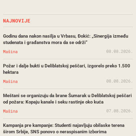
NAJNOVIJE
Godinu dana nakon nasilja u Vrbasu, Đokić: „Sinergija između
studenata i građanstva mora da se održi“
08.08.2026.
Mašina
Požar i dalje bukti u Deliblatskoj peščari, izgorelo preko 1.500
hektara
08.08.2026.
Mašina
Meštani se organizuju da brane Šumarak u Deliblatskoj peščari
od požara: Kopaju kanale i seku rastinje oko kuća
07.08.2026.
Mašina
Kampanja pre kampanje: Studenti najavljuju obilaske terena
širom Srbije, SNS ponovo o neraspisanim izborima