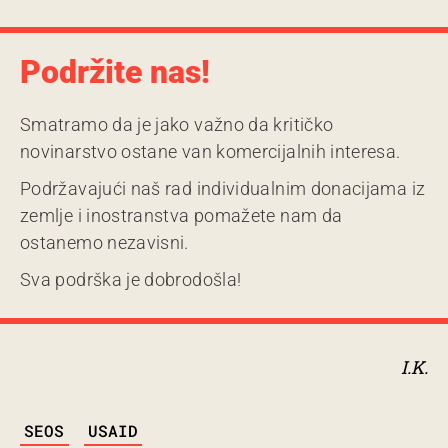
Podržite nas!
Smatramo da je jako važno da kritičko
novinarstvo ostane van komercijalnih interesa.
Podržavajući naš rad individualnim donacijama iz
zemlje i inostranstva pomažete nam da
ostanemo nezavisni.
Sva podrška je dobrodošla!
I.K.
TAGS
SEOS
USAID