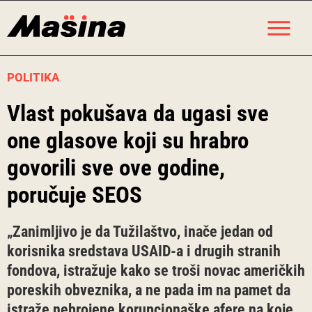
Skip
M
to
content
POLITIKA
Vlast pokušava da ugasi sve
one glasove koji su hrabro
govorili sve ove godine,
poručuje SEOS
„Zanimljivo je da Tužilaštvo, inače jedan od
korisnika sredstava USAID-a i drugih stranih
fondova, istražuje kako se troši novac američkih
poreskih obveznika, a ne pada im na pamet da
istraže nebrojene korupcionaške afere na koje