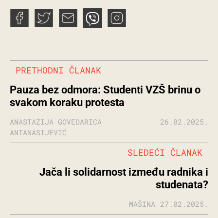
PRETHODNI ČLANAK
Pauza bez odmora: Studenti VZŠ brinu o
svakom koraku protesta
ANASTAZIJA GOVEDARICA
26.02.2025.
ANTANASIJEVIĆ
SLEDEĆI ČLANAK
Jača li solidarnost između radnika i
studenata?
MAŠINA
27.02.2025.