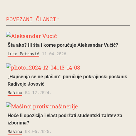
POVEZANI ČLANCI:
Šta ako? Ili šta i kome poručuje Aleksandar Vučić?
Luka Petrović
11.04.2026.
„Hapšenja se ne plašim“, poručuje pokrajinski poslanik
Radivoje Jovović
Mašina
04.12.2024.
Hoće li opozicija i vlast podržati studentski zahtev za
izborima?
Mašina
08.05.2025.