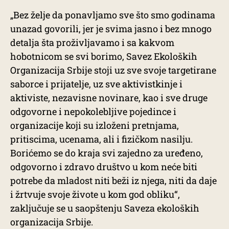
„Bez želje da ponavljamo sve što smo godinama
unazad govorili, jer je svima jasno i bez mnogo
detalja šta proživljavamo i sa kakvom
hobotnicom se svi borimo, Savez Ekoloških
Organizacija Srbije stoji uz sve svoje targetirane
saborce i prijatelje, uz sve aktivistkinje i
aktiviste, nezavisne novinare, kao i sve druge
odgovorne i nepokolebljive pojedince i
organizacije koji su izloženi pretnjama,
pritiscima, ucenama, ali i fizičkom nasilju.
Borićemo se do kraja svi zajedno za uređeno,
odgovorno i zdravo društvo u kom neće biti
potrebe da mladost niti beži iz njega, niti da daje
i žrtvuje svoje živote u kom god obliku“,
zaključuje se u saopštenju Saveza ekoloških
organizacija Srbije.