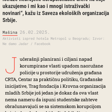
ukazujemo i mi kao i mnogi istraživački
novinari“, kažu iz Saveza ekoloških organizacija
Srbije.
26.02.2025.
Mašina
Aktivisti ispred hotela Metropol u Beogradu; Izvor:
Ne damo Jadar / Facebook
J
učerašnji planirani i ciljani napad
korumpirane vlasti upadom naoružane
policije u prostorije udruženja građana
CRTA, Centar za praktičnu politiku, Građanske
inicijative, Trag fondacija i Krovna organizacija
mladih Srbije još jedan je dokaz da ova vlast
nema nameru da ispuni studentske zahteve
obračunavajući se sa sistemskom korupcijom