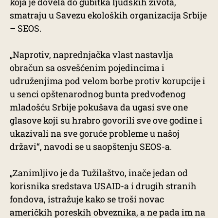
koja je dovela do gubitka ljudskih života,
smatraju u Savezu ekoloških organizacija Srbije
– SEOS.
„Naprotiv, naprednjačka vlast nastavlja
obračun sa osvešćenim pojedincima i
udruženjima pod velom borbe protiv korupcije i
u senci opštenarodnog bunta predvođenog
mladošću Srbije pokušava da ugasi sve one
glasove koji su hrabro govorili sve ove godine i
ukazivali na sve goruće probleme u našoj
državi“, navodi se u saopštenju SEOS-a.
„Zanimljivo je da Tužilaštvo, inače jedan od
korisnika sredstava USAID-a i drugih stranih
fondova, istražuje kako se troši novac
američkih poreskih obveznika, a ne pada im na