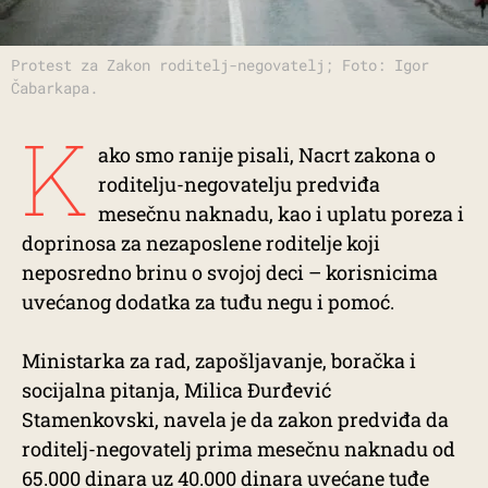
Protest za Zakon roditelj-negovatelj; Foto: Igor
Čabarkapa.
K
ako smo ranije pisali, Nacrt zakona o
roditelju-negovatelju predviđa
mesečnu naknadu, kao i uplatu poreza i
doprinosa za nezaposlene roditelje koji
neposredno brinu o svojoj deci – korisnicima
uvećanog dodatka za tuđu negu i pomoć.
Ministarka za rad, zapošljavanje, boračka i
socijalna pitanja, Milica Đurđević
Stamenkovski, navela je da zakon predviđa da
roditelj-negovatelj prima mesečnu naknadu od
65.000 dinara uz 40.000 dinara uvećane tuđe