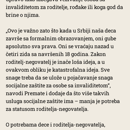
invaliditetom za roditelje, rođake ili koga god da
brine o njima.
„Ovo je važno zato što kada u Srbiji naša deca
završe sa formalnim obrazovanjem, oni gube
apsolutno sva prava. Oni se vraćaju nazad u
četiri zida sa navršenih 18 godina. Zakon
roditelj-negovatelj je inače loša ideja, a u
ovakvom obliku je katastrofalna ideja. Sve
snage treba da se ulože u pojačavanje snaga
socijalne zaštite za osobe sa invaliditetom“,
navodi Premate i dodaje da što više takvih
usluga socijalne zaštite ima – manja je potreba
za statusom roditelja-negovatelja.
O potrebama dece i roditelja-negovatelja,