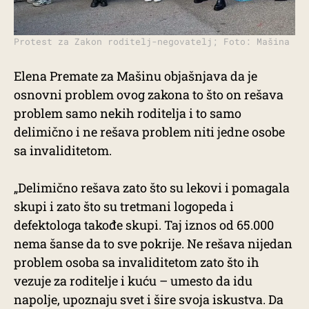
Protest za Zakon roditelj-negovatelj; Foto: Mašina
Elena Premate za Mašinu objašnjava da je
osnovni problem ovog zakona to što on rešava
problem samo nekih roditelja i to samo
delimično i ne rešava problem niti jedne osobe
sa invaliditetom.
„Delimično rešava zato što su lekovi i pomagala
skupi i zato što su tretmani logopeda i
defektologa takođe skupi. Taj iznos od 65.000
nema šanse da to sve pokrije. Ne rešava nijedan
problem osoba sa invaliditetom zato što ih
vezuje za roditelje i kuću – umesto da idu
napolje, upoznaju svet i šire svoja iskustva. Da