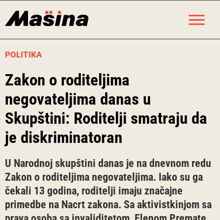
Skip
M
to
content
POLITIKA
Zakon o roditeljima
negovateljima danas u
Skupštini: Roditelji smatraju da
je diskriminatoran
U Narodnoj skupštini danas je na dnevnom redu
Zakon o roditeljima negovateljima. Iako su ga
čekali 13 godina, roditelji imaju značajne
primedbe na Nacrt zakona. Sa aktivistkinjom sa
prava osoba sa invaliditetom, Elenom Premate,