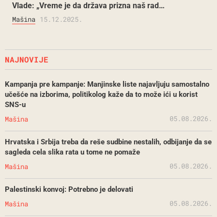
Vlade: „Vreme je da država prizna naš rad…
Mašina
15.12.2025.
NAJNOVIJE
Kampanja pre kampanje: Manjinske liste najavljuju samostalno
učešće na izborima, politikolog kaže da to može ići u korist
SNS-u
05.08.2026.
Mašina
Hrvatska i Srbija treba da reše sudbine nestalih, odbijanje da se
sagleda cela slika rata u tome ne pomaže
05.08.2026.
Mašina
Palestinski konvoj: Potrebno je delovati
05.08.2026.
Mašina