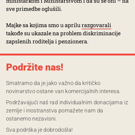
ministarkom i Ministarstvom i da su se oni – na
sve primedbe oglušili.
Majke sa kojima smo u aprilu
razgovarali
takođe su ukazale na problem diskriminacije
zapslenih roditelja i penzionera.
Podržite nas!
Smatramo da je jako važno da kritičko
novinarstvo ostane van komercijalnih interesa.
Podržavajući naš rad individualnim donacijama iz
zemlje i inostranstva pomažete nam da
ostanemo nezavisni.
Sva podrška je dobrodošla!