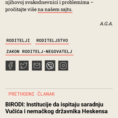
njihovoj svakodnevnici i problemima –
pročitajte više
na našem sajtu.
A.G.A.
TAGS
RODITELJI
RODITELJSTVO
ZAKON RODITELJ-NEGOVATELJ
PRETHODNI ČLANAK
BIRODI: Institucije da ispitaju saradnju
Vučića i nemačkog državnika Heskensa