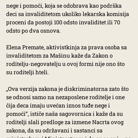
nege i pomoći, koja se odobrava kao podrška
deci sa invaliditetom ukoliko lekarska komisija
proceni da postoji 100 odsto invaliditet ili 70
odsto po dva osnova.
Elena Premate, aktivistkinja za prava osoba sa
invaliditetom za Mašinu kaže da Zakon o
roditelju-negovatelju u ovoj formi nije ono što
su roditelji hteli.
„Ova verzija zakona je diskriminatorna zato što
se odnosi samo na nezaposlene roditelje i one
čija deca imaju uvećan iznos tuđe nege i
pomoći“, ističe naša sagovornica i kaže da su
roditelji slali predloge za izmene Nacrta ovog
zakona, da su održavani i sastanci sa