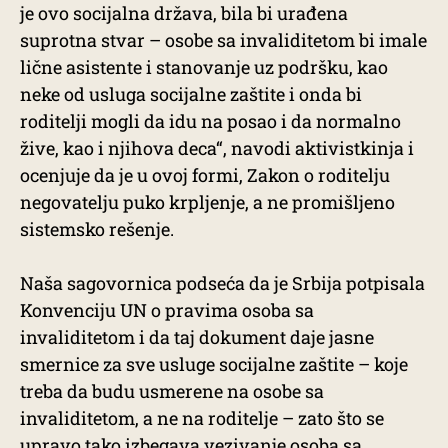
je ovo socijalna država, bila bi urađena
suprotna stvar – osobe sa invaliditetom bi imale
lične asistente i stanovanje uz podršku, kao
neke od usluga socijalne zaštite i onda bi
roditelji mogli da idu na posao i da normalno
žive, kao i njihova deca“, navodi aktivistkinja i
ocenjuje da je u ovoj formi, Zakon o roditelju
negovatelju puko krpljenje, a ne promišljeno
sistemsko rešenje.
Naša sagovornica podseća da je Srbija potpisala
Konvenciju UN o pravima osoba sa
invaliditetom i da taj dokument daje jasne
smernice za sve usluge socijalne zaštite – koje
treba da budu usmerene na osobe sa
invaliditetom, a ne na roditelje – zato što se
upravo tako izbegava vezivanje osoba sa