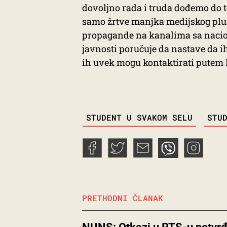
dovoljno rada i truda dođemo do t
samo žrtve manjka medijskog plur
propagande na kanalima sa nacio
javnosti poručuje da nastave da i
ih uvek mogu kontaktirati putem 
TAGS
STUDENT U SVAKOM SELU
STU
PRETHODNI ČLANAK