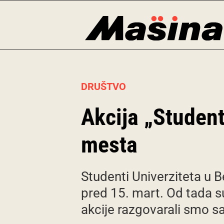
Skip
to
content
DRUŠTVO
Akcija „Student
mesta
Studenti Univerziteta u 
pred 15. mart. Od tada s
akcije razgovarali smo s