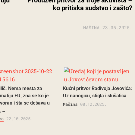
đuju
Produžen pritvor za troje aktivista –
ko pritiska sudstvo i zašto?
MAŠINA
23.05.2025.
ilič: Nema mesta za
Kućni pritvor Radivoja Jovovića:
matiju EU, zna se ko je
Uz nanogicu, stigla i slušalica
voran i šta se dešava u
Mašina
08.12.2025.
i,…
na
22.10.2025.