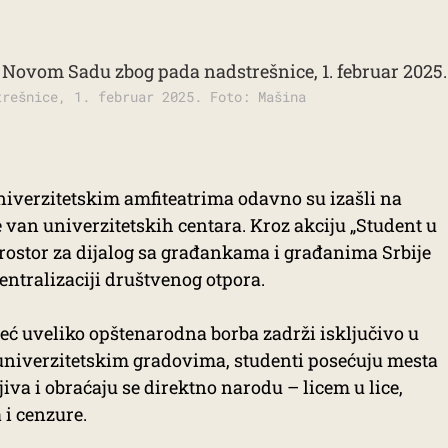
trešnice, 1. februar 2025. Foto: Mašina
 univerzitetskim amfiteatrima odavno su izašli na
ove van univerzitetskih centara. Kroz akciju „Student u
prostor za dijalog sa građankama i građanima Srbije
entralizaciji društvenog otpora.
eć uveliko opštenarodna borba zadrži isključivo u
niverzitetskim gradovima, studenti posećuju mesta
iva i obraćaju se direktno narodu – licem u lice,
 i cenzure.