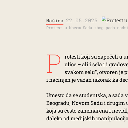
22.05.2025.
Mašina
Protest u Novom Sadu zbog pada nads
P
rotesti koji su započeli u
ulice – ali i sela i i grad
svakom selu“, otvoren je 
i načinjen je važan iskorak ka dec
Umesto da se studentska, a sada v
Beogradu, Novom Sadu i drugim u
koja su često zanemarena i nevidlj
daleko od medijskih manipulacija