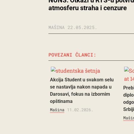
NUNS: Otkazi u RTS-u potvr
atmosferu straha i cenzure
MAŠINA
22.05.2025.
POVEZANI ČLANCI:
Akcija Student u svakom selu
se nastavlja nakon napada u
Preb
Darosavi, fokus na izbornim
diplo
opštinama
odgo
Srbij
Mašina
11.02.2026.
Maši