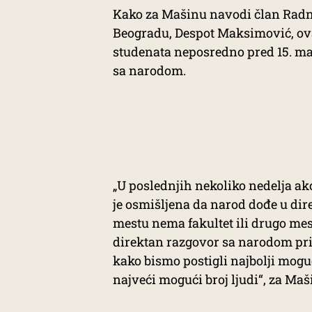
Kako za Mašinu navodi član Radne
Beogradu, Despot Maksimović, ova
studenata neposredno pred 15. ma
sa narodom.
„U poslednjih nekoliko nedelja akci
je osmišljena da narod dođe u di
mestu nema fakultet ili drugo mest
direktan razgovor sa narodom prik
kako bismo postigli najbolji moguć
najveći mogući broj ljudi“, za Ma