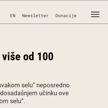
EN
Newsletter
Donacije
 više od 100
u svakom selu“ neposredno
 o dosadašnjem učinku ove
om selu“.