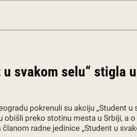
 u svakom selu“ stigla u
Beogradu pokrenuli su akciju „Student 
u obišli preko stotinu mesta u Srbiji, a
a članom radne jedinice „Student u svak