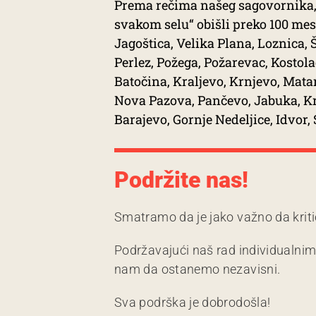
Prema rečima našeg sagovornika, 
svakom selu“ obišli preko 100 mest
Jagoštica, Velika Plana, Loznica, 
Perlez, Požega, Požarevac, Kostolac
Batočina, Kraljevo, Krnjevo, Mata
Nova Pazova, Pančevo, Jabuka, Kra
Barajevo, Gornje Nedeljice, Idvor
Podržite nas!
Smatramo da je jako važno da kriti
Podržavajući naš rad individualni
nam da ostanemo nezavisni.
Sva podrška je dobrodošla!