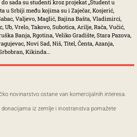
do sada su studenti kroz projekat „Student u
a u Srbiji među kojima su i Zaječar, Kosjerić,
Šabac, Valjevo, Maglić, Bajina Bašta, Vladimirci,
, Ub, Vrelo, Takovo, Subotica, Arilje, Rača, Vučić,
ruška Banja, Rgotina, Veliko Gradište, Stara Pazova,
gujevac, Novi Sad, Niš, Titel, Čenta, Azanja,
, Srbobran, Kikinda…
čko novinarstvo ostane van komercijalnih interesa.
m donacijama iz zemlje i inostranstva pomažete