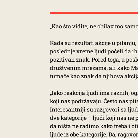
„Kao što vidite, ne obilazimo sam
Kada su rezultati akcije u pitanju
poslednje vreme ljudi počeli da i
pozitivan znak. Pored toga, u posl
društvenim mrežama, ali kako Mak
tumače kao znak da njihova akcija
„Iako reakcija ljudi ima raznih, 
koji nas podržavaju. Često nas pit
Interesantniji su razgovori sa lju
dve kategorije – ljudi koji nas ne 
da ništa ne radimo kako treba i ot
ljude iz obe kategorije. Da, ragovor