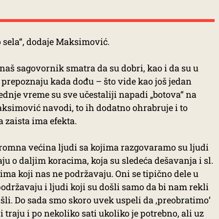
o sela“, dodaje Maksimović.
, naš sagovornik smatra da su dobri, kao i da su u
h prepoznaju kada dođu – što vide kao još jedan
ednje vreme su sve učestaliji napadi „botova“ na
simović navodi, to ih dodatno ohrabruje i to
 zaista ima efekta.
ogromna većina ljudi sa kojima razgovaramo su ljudi
aju o daljim koracima, koja su sledeća dešavanja i sl.
dima koji nas ne podržavaju. Oni se tipično dele u
podržavaju i ljudi koji su došli samo da bi nam rekli
išli. Do sada smo skoro uvek uspeli da ,preobratimo’
i traju i po nekoliko sati ukoliko je potrebno, ali uz