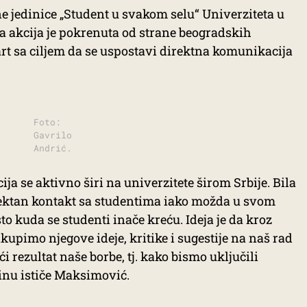
 jedinice „Student u svakom selu“ Univerziteta u
 akcija je pokrenuta od strane beogradskih
rt sa ciljem da se uspostavi direktna komunikacija
Foto:
Gavrilo
Andrić.
ja se aktivno širi na univerzitete širom Srbije. Bila
rektan kontakt sa studentima iako možda u svom
o kuda se studenti inače kreću. Ideja je da kroz
upimo njegove ideje, kritike i sugestije na naš rad
i rezultat naše borbe, tj. kako bismo uključili
šinu ističe Maksimović.