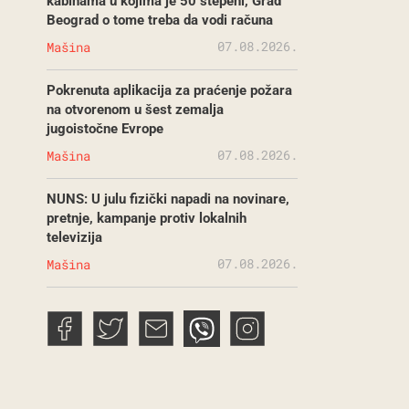
kabinama u kojima je 50 stepeni, Grad
Beograd o tome treba da vodi računa
07.08.2026.
Mašina
Pokrenuta aplikacija za praćenje požara
na otvorenom u šest zemalja
jugoistočne Evrope
07.08.2026.
Mašina
NUNS: U julu fizički napadi na novinare,
pretnje, kampanje protiv lokalnih
televizija
07.08.2026.
Mašina