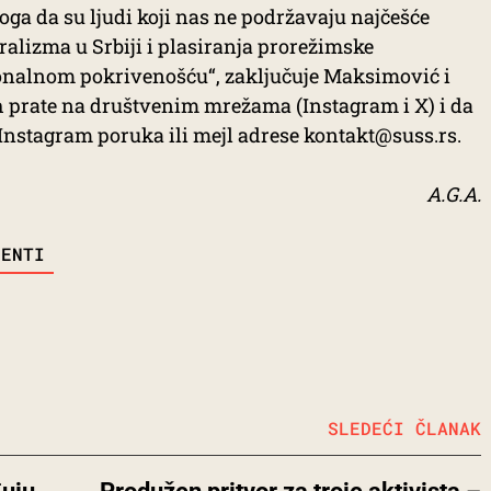
oga da su ljudi koji nas ne podržavaju najčešće
alizma u Srbiji i plasiranja prorežimske
nalnom pokrivenošću“, zaključuje Maksimović i
h prate na društvenim mrežama (Instagram i X) i da
Instagram poruka ili mejl adrese kontakt@suss.rs.
A.G.A.
DENTI
SLEDEĆI ČLANAK