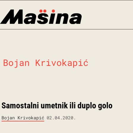
Skip
to
content
Bojan Krivokapić
Samostalni umetnik ili duplo golo
Bojan Krivokapić
02.04.2020.