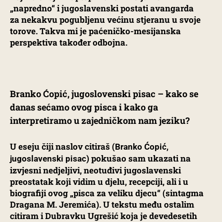
„napredno“ i jugoslavenski postati avangarda
za nekakvu pogubljenu većinu stjeranu u svoje
torove. Takva mi je paćeničko-mesijanska
perspektiva također odbojna.
Branko Ćopić, jugoslovenski pisac – kako se
danas sećamo ovog pisca i kako ga
interpretiramo u zajedničkom nam jeziku?
U eseju čiji naslov citiraš (
Branko Ćopić,
) pokušao sam ukazati na
jugoslavenski pisac
izvjesni nedjeljivi, neotuđivi jugoslavenski
preostatak koji vidim u djelu, recepciji, ali i u
biografiji ovog „pisca za veliku djecu“ (sintagma
Dragana M. Jeremića). U tekstu među ostalim
citiram i Dubravku Ugrešić koja je devedesetih