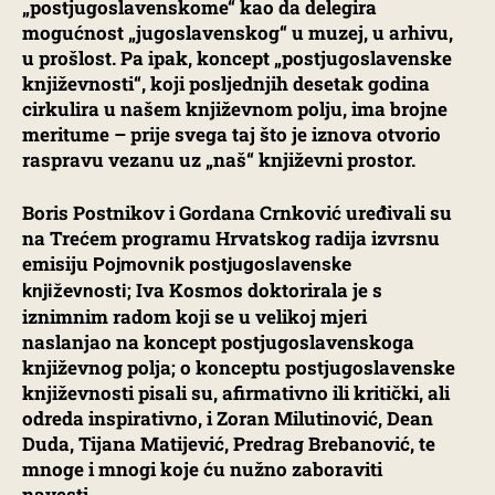
„postjugoslavenskome“ kao da delegira
mogućnost „jugoslavenskog“ u muzej, u arhivu,
u prošlost. Pa ipak, koncept „postjugoslavenske
književnosti“, koji posljednjih desetak godina
cirkulira u našem književnom polju, ima brojne
meritume – prije svega taj što je iznova otvorio
raspravu vezanu uz „naš“ književni prostor.
Boris Postnikov i Gordana Crnković uređivali su
na Trećem programu Hrvatskog radija izvrsnu
emisiju
Pojmovnik postjugoslavenske
; Iva Kosmos doktorirala je s
književnosti
iznimnim radom koji se u velikoj mjeri
naslanjao na koncept postjugoslavenskoga
književnog polja; o konceptu postjugoslavenske
književnosti pisali su, afirmativno ili kritički, ali
odreda inspirativno, i Zoran Milutinović, Dean
Duda, Tijana Matijević, Predrag Brebanović, te
mnoge i mnogi koje ću nužno zaboraviti
navesti.