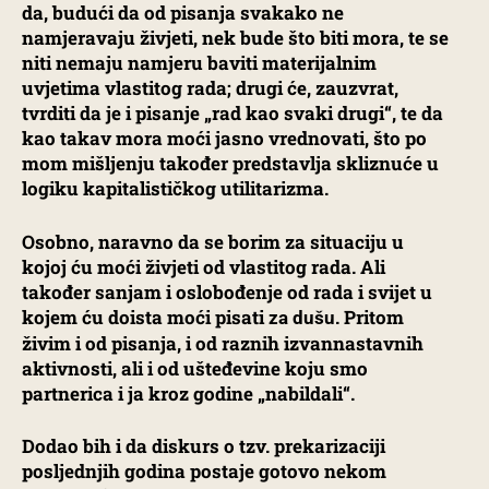
da, budući da od pisanja svakako ne
namjeravaju živjeti, nek bude što biti mora, te se
niti nemaju namjeru baviti materijalnim
uvjetima vlastitog rada; drugi će, zauzvrat,
tvrditi da je i pisanje „rad kao svaki drugi“, te da
kao takav mora moći jasno vrednovati, što po
mom mišljenju također predstavlja skliznuće u
logiku kapitalističkog utilitarizma.
Osobno, naravno da se borim za situaciju u
kojoj ću moći živjeti od vlastitog rada. Ali
također sanjam i oslobođenje od rada i svijet u
kojem ću doista moći pisati
. Pritom
za dušu
živim i od pisanja, i od raznih izvannastavnih
aktivnosti, ali i od ušteđevine koju smo
partnerica i ja kroz godine „nabildali“.
Dodao bih i da diskurs o tzv. prekarizaciji
posljednjih godina postaje gotovo nekom