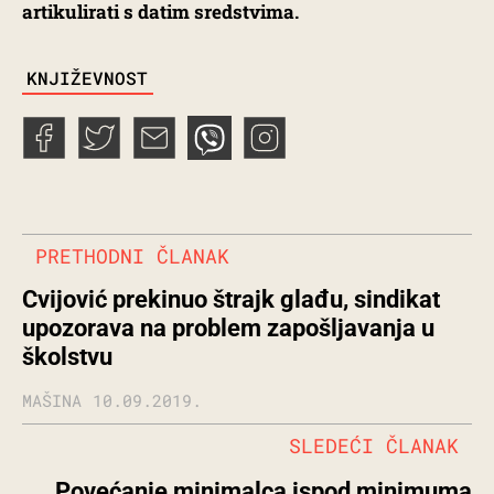
artikulirati s datim sredstvima.
TAGS
KNJIŽEVNOST
PRETHODNI ČLANAK
Cvijović prekinuo štrajk glađu, sindikat
upozorava na problem zapošljavanja u
školstvu
MAŠINA
10.09.2019.
SLEDEĆI ČLANAK
Povećanje minimalca ispod minimuma