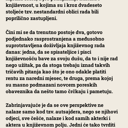
književnost, u kojima su i kroz dvadeseto
stoljeće tzv. nestandardni oblici rada bili
poprilično zastupljeni.
Čini mi se da trenutno postoje dva, gotovo
podjednako rasprostranjena a međusobno
suprotstavljena doživljaja književnog rada
danas: jedna, da se spisateljice i pisci
književnošću bave za svoju dušu, da to i nije rad
nego užitak, pa da stoga trebaju iznad takvih
tričavih pitanja kao što je ono odakle platiti
rentu za naredni mjesec, te druga, prema kojoj
su masno podmazani novcem poreskih
obaveznika da nešto tamo črčkaju i pametuju.
Zabrinjavajuće je da se ove perspektive ne
nalaze samo kod tzv. autsajdera, nego se njihovi
odjeci, sve češće, nalaze i kod samih akterki i
aktera u književnom polju. Jedni će tako tvrditi