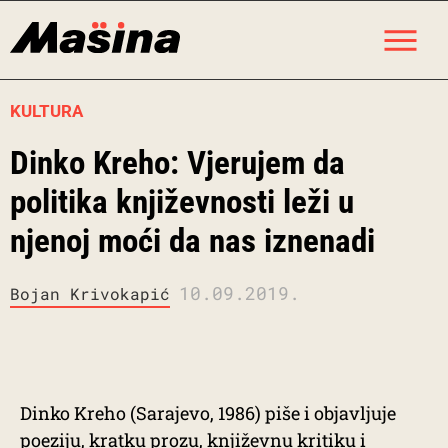
Skip
M
to
content
KULTURA
Dinko Kreho: Vjerujem da
politika književnosti leži u
njenoj moći da nas iznenadi
10.09.2019.
Bojan Krivokapić
Dinko Kreho (Sarajevo, 1986) piše i objavljuje
poeziju, kratku prozu, književnu kritiku i