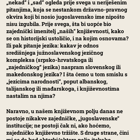
„nekad“ i „sad“ ogleda prije svega u neriješenim
pitanjima, koja se nestankom državno-pravnog
okvira koji bi nosio jugoslavensko ime nipošto
nisu izgubila. Prije svega, šta bi uopće bio
zajednički imenitelj „naših“ književnosti, kako
se on historijski ustoličio, i na kojim osnovama?
Ili pak pitanje jezika: kakav je odnos
središnjega južnoslavenskog jezičnog
kompleksa (srpsko-hrvatskoga ili
„zajedničkog“ jezika) naspram slovenskog ili
makedonskog jezika? I šta ćemo u tom smislu s
„jezicima narodnosti“, poput albanskog,
talijanskog ili mađarskoga, i književnostima
nastalim na njima?
Naravno, u našem književnom polju danas ne
postoje nikakve zajedničke, „jugoslavenske“
institucije; ne postoji čak ni, ako hoćemo,
zajedničko književno tržište. S druge strane, čini
mi se da kod akterki/aktera polja itekako