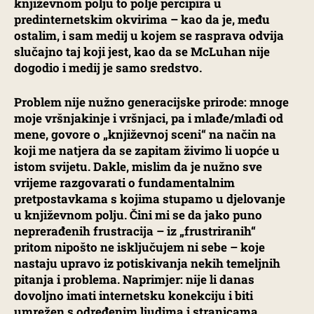
književnom polju to polje percipira u
predinternetskim okvirima – kao da je, među
ostalim, i sam medij u kojem se rasprava odvija
slučajno taj koji jest, kao da se McLuhan nije
dogodio i medij je samo sredstvo.
Problem nije nužno generacijske prirode: mnoge
moje vršnjakinje i vršnjaci, pa i mlađe/mlađi od
mene, govore o „književnoj sceni“ na način na
koji me natjera da se zapitam živimo li uopće u
istom svijetu. Dakle, mislim da je nužno sve
vrijeme razgovarati o fundamentalnim
pretpostavkama s kojima stupamo u djelovanje
u književnom polju. Čini mi se da jako puno
neprerađenih frustracija – iz „frustriranih“
pritom nipošto ne isključujem ni sebe – koje
nastaju upravo iz potiskivanja nekih temeljnih
pitanja i problema. Naprimjer: nije li danas
dovoljno imati internetsku konekciju i biti
umrežen s određenim ljudima i stranicama