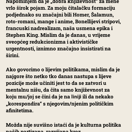
Napominjem da je „dobra književnost“ za mene
vrlo širok pojam. Za moju čitalačku formaciju
podjednako su značajni bili Homer, Šalamun,
roto-romani, mange i anime, Bonellijevi stripovi,
francuski nadrealizam, naša usmena epika i
Stephen King. Mislim da je danas, u vrijeme
sveopćeg redukcionizma i aktivističke
urgentnosti, iznimno značajno insistirati na
širini.
Ako govorimo o lijevim politikama, mislim da je
najgore što netko tko danas nastupa s lijeve
pozicije može učiniti jest to da se zatvori u
mentalnu nišu, da čita samo književnost za
koju mu/joj se čini da je na
ili da nekako
liniji
„korespondira“ s njegovim/njenim političkim
afinitetima.
Možda nije suvišno istaći da je kulturna politika
naših partizana, razvijana kroz