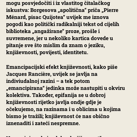
mogu posvjedočiti i iz vlastitog čitalačkog
iskustva: Borgesova „apolitična“ priča „Pierre
Ménard, pisac Quijotea“ uvijek me iznova
pogodi kao politički radikalniji tekst od cijelih
biblioteka „angažirane“ proze, prošle i
suvremene, jer u nekoliko kartica dovede u
pitanje sve što mislim da znam o jeziku,
književnosti, povijesti, identitetu.
Emancipacijski efekt književnosti, kako piše
Jacques Rancière, uvijek se javlja na
indiviudalnoj razini – a tek potom
„emancipirana“ jedinka može nastupiti u okviru
kolektiva. Također, epifanija se u dobroj
književnosti rijetko javlja ondje gdje je
očekujemo, na razinama i u oblicima u kojima
bismo je tražili; književnost će nas obično
iznenaditi i zateći nespremne.