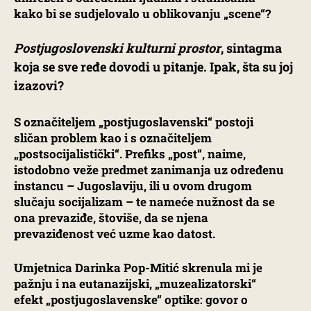
kako bi se sudjelovalo u oblikovanju „scene“?
Postjugoslovenski kulturni prostor
, sintagma
koja se sve ređe dovodi u pitanje. Ipak, šta su joj
izazovi?
S označiteljem „postjugoslavenski“ postoji
sličan problem kao i s označiteljem
„postsocijalistički“. Prefiks „post“, naime,
istodobno veže predmet zanimanja uz određenu
instancu – Jugoslaviju, ili u ovom drugom
slučaju socijalizam – te nameće nužnost da se
ona prevaziđe, štoviše, da se njena
prevaziđenost već uzme kao datost.
Umjetnica Darinka Pop-Mitić skrenula mi je
pažnju i na eutanazijski, „muzealizatorski“
efekt „postjugoslavenske“ optike: govor o