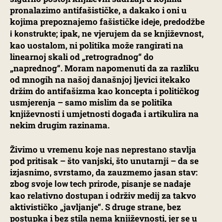
pronalazimo antifašističke, a dakako i oni u
kojima prepoznajemo fašističke
ideje, predodžbe
; ipak, ne vjerujem da se književnost,
i konstrukte
kao uostalom, ni politika može rangirati na
linearnoj skali od „retrogradnog“ do
„naprednog“. Moram napomenuti da za razliku
od mnogih na našoj današnjoj ljevici itekako
držim do antifašizma kao koncepta i političkog
usmjerenja – samo mislim da se politika
književnosti i umjetnosti događa i artikulira na
nekim drugim razinama.
Živimo u vremenu koje nas neprestano stavlja
pod pritisak – što vanjski, što unutarnji – da se
izjasnimo, svrstamo, da zauzmemo jasan stav:
zbog svoje
prirode, pisanje se nadaje
low tech
kao relativno dostupan i održiv medij za takvo
aktivističko „javljanje“. S druge strane, bez
postupka i bez stila nema književnosti, jer se u