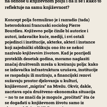
na odnose u književnom polju i da li se i kako to
reflektuje na samu književnost?
Koncept polja formulirao je i razradio (tada)
heterodoksni francuski sociolog Pierre
Bourdieu.
polje činile bi autorice i
Književno
autori, izdavačke kuće, mediji, i svi ostali
pojedinci i institucije, akterke, akteri i instance
koji zajednički oblikuju ono što se nekoć
nazivalo
. Kad je posrijedi
književnim životom
proteklih desetak godina, moramo naglasiti
značaj društvenih mreža u kreiranju polja: kako
se izdavačka infrastruktura urušava, institucije
se raspadaju ili mutiraju, a financijski rezovi
sužavaju prostor djelovanja u kulturi,
književnost „migrira“ na Mrežu. Okvir, dakle,
zacrtava opća društveno-ekonomska situacija
– no to ne znači da je moguće „pročitati“ šta će
se događati u književnom životu samo iz