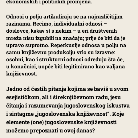
ekonomskih i političkih promjena.
Odnosi u polju artikuliraju se na najrazličitijim
razinama. Recimo, individualni odnosi –
doslovce,
s nekim – u eri društvenih
kakav si
mreža nisu izgubili na značaju; prije će biti da je
upravo suprotno. Reperkusije odnosa u polju na
samu književnu produkciju vrlo su izravne:
osobni, kao i strukturni odnosi određuju šta će,
u konačnici, uopće biti legitimirano kao valjana
književnost.
Jedno od čestih pitanja kojima se baviš u svom
esejističkom, ali i šireknjiževnom radu, jesu
čitanja i razumevanja jugoslovenskog iskustva
i sintagme „jugoslovenska književnost“. Koje
elemente (one) jugoslovenske književnosti
možemo prepoznati u ovoj danas?