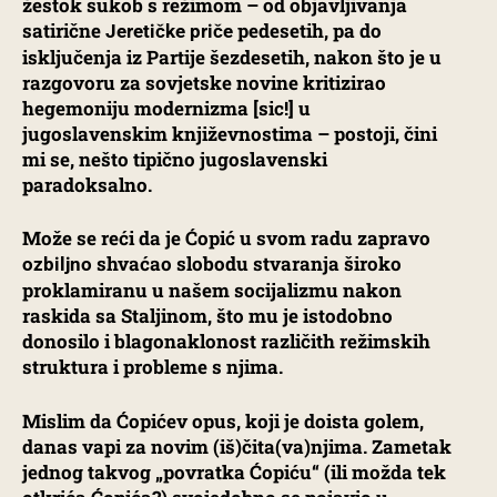
žestok sukob s režimom – od objavljivanja
satirične
pedesetih, pa do
Jeretičke priče
isključenja iz Partije šezdesetih, nakon što je u
razgovoru za sovjetske novine kritizirao
hegemoniju modernizma [sic!] u
jugoslavenskim književnostima – postoji, čini
mi se, nešto tipično jugoslavenski
paradoksalno.
Može se reći da je Ćopić u svom radu zapravo
shvaćao slobodu stvaranja široko
ozbiljno
proklamiranu u našem socijalizmu nakon
raskida sa Staljinom, što mu je istodobno
donosilo i blagonaklonost različith režimskih
struktura i probleme s njima.
Mislim da Ćopićev opus, koji je doista golem,
danas vapi za novim (iš)čita(va)njima. Zametak
jednog takvog „povratka Ćopiću“ (ili možda tek