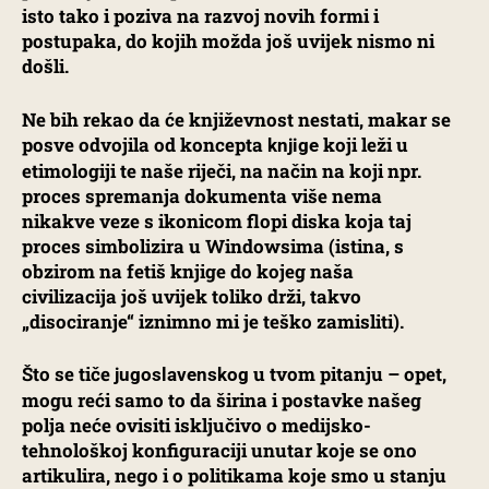
isto tako i poziva na razvoj novih formi i
postupaka, do kojih možda još uvijek nismo ni
došli.
Ne bih rekao da će književnost nestati, makar se
posve odvojila od koncepta
koji leži u
knjige
etimologiji te naše riječi, na način na koji npr.
proces spremanja dokumenta više nema
nikakve veze s ikonicom flopi diska koja taj
proces simbolizira u Windowsima (istina, s
obzirom na fetiš knjige do kojeg naša
civilizacija još uvijek toliko drži, takvo
„disociranje“ iznimno mi je teško zamisliti).
Što se tiče
u tvom pitanju – opet,
jugoslavenskog
mogu reći samo to da širina i postavke našeg
polja neće ovisiti isključivo o medijsko-
tehnološkoj konfiguraciji unutar koje se ono
artikulira, nego i o politikama koje smo u stanju