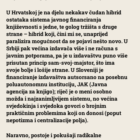
U Hrvatskoj je na djelu nekakav čudan hibrid
ostataka sistema javnog financiranja
književnosti s jedne, te golog tržišta s druge
strane – hibrid koji, čini mi se, unaprijed
paralizira mogućnost da se pojavi nešto novo. U
Srbiji pak većina izdavača više i ne računa s
javnim potporama, pa je u izdavaštvu puno više
prisutan princip sam-svoj-majstor, što ima
svoje bolje i lošije strane. U Sloveniji je
financiranje izdavaštva autsorsano na posebnu
poluautonomnu instituciju, JAK (Javna
agencija za knjigo); riječ je o meni osobno
možda i najzanimljvijem sistemu, no većina
svjedokinja i svjedoka govori o brojnim
praktičnim problemima koji on donosi (poput
nepotizma i centralizacije polja).
Naravno, postoje i pokušaji radikalne