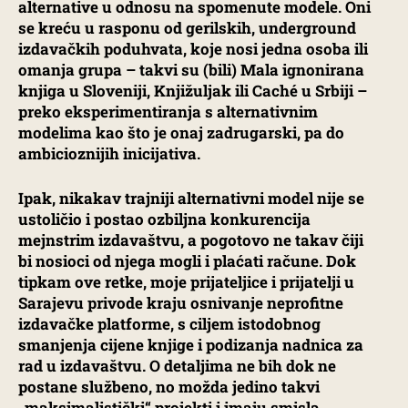
alternative u odnosu na spomenute modele. Oni
se kreću u rasponu od gerilskih, underground
izdavačkih poduhvata, koje nosi jedna osoba ili
omanja grupa – takvi su (bili) Mala ignonirana
knjiga u Sloveniji, Knjižuljak ili Caché u Srbiji –
preko eksperimentiranja s alternativnim
modelima kao što je onaj zadrugarski, pa do
ambicioznijih inicijativa.
Ipak, nikakav trajniji alternativni model nije se
ustoličio i postao ozbiljna konkurencija
mejnstrim izdavaštvu, a pogotovo ne takav čiji
bi nosioci od njega mogli i plaćati račune. Dok
tipkam ove retke, moje prijateljice i prijatelji u
Sarajevu privode kraju osnivanje neprofitne
izdavačke platforme, s ciljem istodobnog
smanjenja cijene knjige i podizanja nadnica za
rad u izdavaštvu. O detaljima ne bih dok ne
postane službeno, no možda jedino takvi
„maksimalistički“ projekti i imaju smisla.