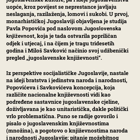
uopće, kroz povijest se neprestance javljaju
neslaganja, razilaženja, lomovi i sukobi. U prvoj,
monarhističkoj Jugoslaviji objavljena je studija
Pavla Popovića pod naslovom
Jugoslovenska
, koja je tada ostvarila popriličan
književnost
odjek i utjecaj, i na čijem je tragu tridesetih
godina i Miloš Savković načinio svoj udžbenički
pregled „jugoslavenske književnosti“.
Iz perspektive socijalističke Jugoslavije, nastale
na ideji bratstva i jedinstva naroda i narodnosti,
Popovićeva i Savkovićeva koncepcija, koja
različite nacionalne književnosti vidi kao
podređene sastavnice jugoslavenske cjeline,
doživljavana je kao unitaristička, dakle politički
vrlo problematična. Puno se radije govorilo i
pisalo o jugoslavenskim književnostima
(množina), a pogotovo o književnostima naroda
i narodnosti Jugoslavije; pitanje možebitnog