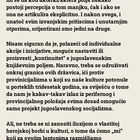
postoji percepcija o tom manjku, čak i ako se
ona ne artikulira eksplicitno. I nakon svega, i
unatoč svim izvanjskim pritiscima i unutarnjim
otporima, orijentirani smo jedni na druge.
Nisam siguran da je, polazeći od individualne
akcije i inicijative, moguće nastaviti ili
proizvesti „kontinuitet“ s jugoslavenskim
književnim poljem. Naravno, treba se udruživati
onkraj granica ovih državica, ići protiv
provinicijalizma u koji su naše kulture potonule
u porteklih tridesetak godina, sa sviješću o tome
da nam je kakav-takav izlaz iz perifernog i
provincijalnog položaja svima dosad omogućio
samo projekt jugoslavenskog socijalizma.
Ali, ne treba se ni zanositi iluzijom o vlastitoj
herojskoj borbi u kulturi, o tome da ćemo „mi“
koji za svojim laptopima razmišljamo