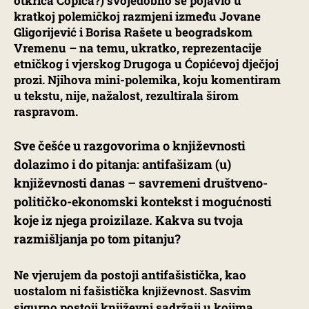
otkrića Ćopića?) svojedobno se pojavio u
kratkoj polemičkoj razmjeni između Jovane
Gligorijević i Borisa Rašete u beogradskom
Vremenu – na temu, ukratko, reprezentacije
etničkog i vjerskog Drugoga u Ćopićevoj dječjoj
prozi. Njihova mini-polemika, koju komentiram
u tekstu, nije, nažalost, rezultirala širom
raspravom.
Sve češće u razgovorima o književnosti
dolazimo i do pitanja: antifašizam (u)
književnosti danas – savremeni društveno-
političko-ekonomski kontekst i mogućnosti
koje iz njega proizilaze. Kakva su tvoja
razmišljanja po tom pitanju?
Ne vjerujem da postoji antifašistička, kao
uostalom ni fašistička
. Sasvim
književnost
sigurno postoji književni sadržaji u kojima