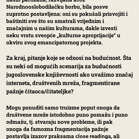
Narodnooslobodilačku borbu, bila posve
suprotno postavljena: oni su pokušali prisvojiti i
baštiniti sve što su smatrali vrijednim i
značajnim u našim kulturama, dakle izvesti
neku vrstu sveopće „kulturne aproprijacije“ u
okviru svog emancipatornog projekta.
Za kraj, pitanje koje se odnosi na budućnost. Šta
su neki od mogućih scenarija za budućnosti
jugoslovenske književnosti ako uvažimo značaj
interneta, društvenih mreža, fragmentirane
pažnje čitaoca/čitateljke?
Mogu ponuditi samo truizme poput onoga da
društvene mreže istodobno puno pomažu i puno
odmažu, tj. stvaraju nove probleme, ili pak
onoga da famozna fragmentacija pažnje
postavlja izazov praksama
, ali
close readinga