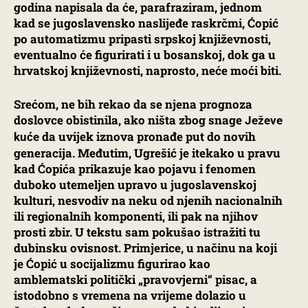
godina napisala da će, parafraziram, jednom
kad se jugoslavensko naslijeđe raskrčmi, Ćopić
po automatizmu pripasti srpskoj književnosti,
eventualno će figurirati i u bosanskoj, dok ga u
hrvatskoj književnosti, naprosto, neće moći biti.
Srećom, ne bih rekao da se njena prognoza
doslovce obistinila, ako ništa zbog snage
Ježeve
da uvijek iznova pronađe put do novih
kuće
generacija. Međutim, Ugrešić je itekako u pravu
kad Ćopića prikazuje kao pojavu i fenomen
duboko utemeljen upravo u jugoslavenskoj
kulturi, nesvodiv na neku od njenih nacionalnih
ili regionalnih komponenti, ili pak na njihov
prosti zbir. U tekstu sam pokušao istražiti tu
dubinsku ovisnost. Primjerice, u načinu na koji
je Ćopić u socijalizmu figurirao kao
amblematski politički „pravovjerni“ pisac, a
istodobno s vremena na vrijeme dolazio u