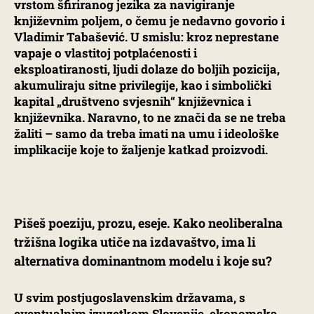
vrstom šfiriranog jezika za navigiranje
književnim poljem, o čemu je nedavno govorio i
Vladimir Tabašević. U smislu: kroz neprestane
vapaje o vlastitoj potplaćenosti i
eksploatiranosti, ljudi dolaze do boljih pozicija,
akumuliraju sitne privilegije, kao i simbolički
kapital „društveno svjesnih“ književnica i
književnika. Naravno, to ne znači da se ne treba
žaliti – samo da treba imati na umu i ideološke
implikacije koje to žaljenje katkad proizvodi.
Pišeš poeziju, prozu, eseje. Kako neoliberalna
tržišna logika utiče na izdavaštvo, ima li
alternativa dominantnom modelu i koje su?
U svim postjugoslavenskim državama, s
eventualnim izuzetkom Slovenije, ekonomska