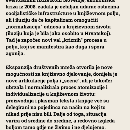
kriza iz 2008. zadala je ozbiljan udarac ostacima
socijalističke infrastrukture u književnom polju,
ali i iluziju da će kapitalizam omogućiti
„normalizaciju“ odnosa u književnom životu
(iluziju koja je bila jaka osobito u Hrvatskoj).
Tad je započeo novi val „kriznih“ procesa u
polju, koji se manifestira kao duga i spora
agonija.
Ekspanzija društvenih mreža otvorila je nove
mogućnosti za književno djelovanje, donijela je
nove artikulacije polja i „scene“, ali je također
ubrzala i normalizirala proces atomizacije i
individualizacije u književnom životu:
proizvodnja i plasman teksta i knjige već su
delegirani na pojedinca na način na koji to
nikad prije nisu bili. Dalje od toga, situacija
varira od sredine do sredine, a redovno izgleda
boljom tamo gdje ne živimo i ne djelujemo.