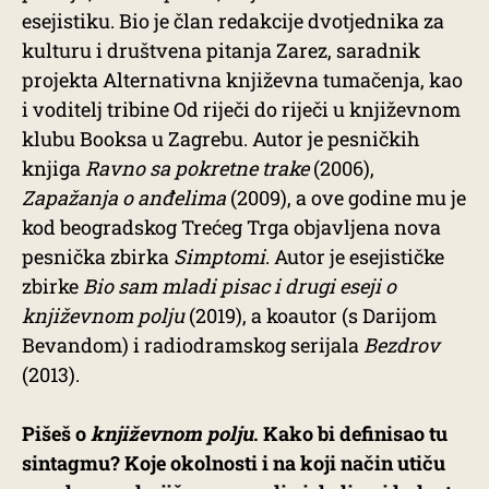
esejistiku. Bio je član redakcije dvotjednika za
kulturu i društvena pitanja Zarez, saradnik
projekta Alternativna književna tumačenja, kao
i voditelj tribine Od riječi do riječi u književnom
klubu Booksa u Zagrebu. Autor je pesničkih
knjiga
Ravno sa pokretne trake
(2006),
Zapažanja o anđelima
(2009), a ove godine mu je
kod beogradskog Trećeg Trga objavljena nova
pesnička zbirka
Simptomi
. Autor je esejističke
zbirke
Bio sam mladi pisac i drugi eseji o
književnom polju
(2019), a koautor (s Darijom
Bevandom) i radiodramskog serijala
Bezdrov
(2013).
Pišeš o
književnom polju
. Kako bi definisao tu
sintagmu? Koje okolnosti i na koji način utiču