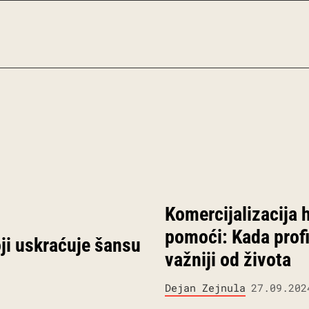
Komercijalizacija 
pomoći: Kada profi
ji uskraćuje šansu
važniji od života
Dejan Zejnula
27.09.202