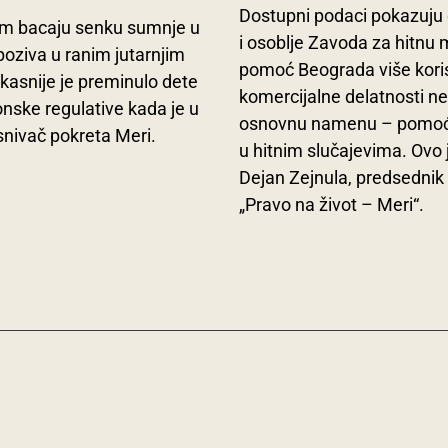
Dostupni podaci pokazuju 
om bacaju senku sumnje u
i osoblje Zavoda za hitnu
oziva u ranim jutarnjim
pomoć Beograda više kori
 kasnije je preminulo dete
komercijalne delatnosti n
nske regulative kada je u
osnovnu namenu – pomoć
snivač pokreta Meri.
u hitnim slučajevima. Ovo j
Dejan Zejnula, predsednik
„Pravo na život – Meri“.