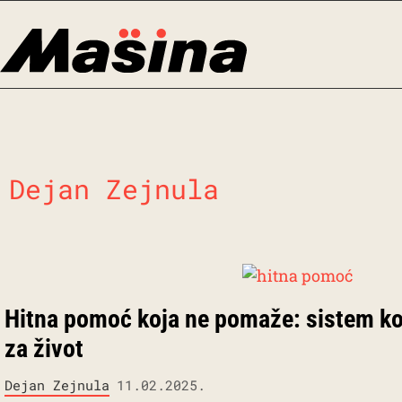
Skip
to
content
Dejan Zejnula
Hitna pomoć koja ne pomaže: sistem ko
za život
Dejan Zejnula
11.02.2025.