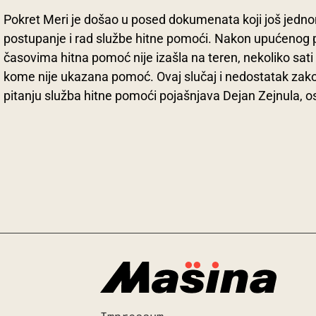
Pokret Meri je došao u posed dokumenata koji još jedn
postupanje i rad službe hitne pomoći. Nakon upućenog p
časovima hitna pomoć nije izašla na teren, nekoliko sati
kome nije ukazana pomoć. Ovaj slučaj i nedostatak zako
pitanju služba hitne pomoći pojašnjava Dejan Zejnula, o