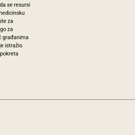
da se resursi
 medicinsku
ste za
ego za
 građanima
e istražio
 pokreta