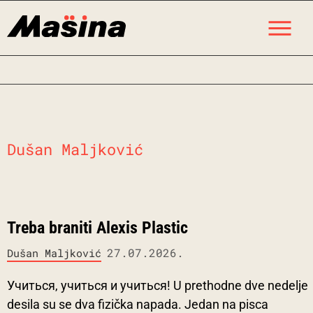
Skip
M
to
content
Dušan Maljković
Treba braniti Alexis Plastic
27.07.2026.
Dušan Maljković
Учиться, учиться и учиться! U prethodne dve nedelje
desila su se dva fizička napada. Jedan na pisca