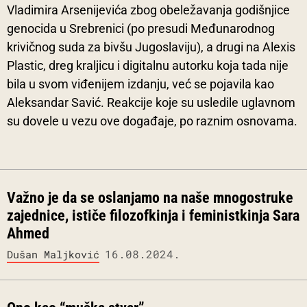
Vladimira Arsenijevića zbog obeležavanja godišnjice
genocida u Srebrenici (po presudi Međunarodnog
krivičnog suda za bivšu Jugoslaviju), a drugi na Alexis
Plastic, dreg kraljicu i digitalnu autorku koja tada nije
bila u svom viđenijem izdanju, već se pojavila kao
Aleksandar Savić. Reakcije koje su usledile uglavnom
su dovele u vezu ove događaje, po raznim osnovama.
Važno je da se oslanjamo na naše mnogostruke
zajednice, ističe filozofkinja i feministkinja Sara
Ahmed
16.08.2024.
Dušan Maljković