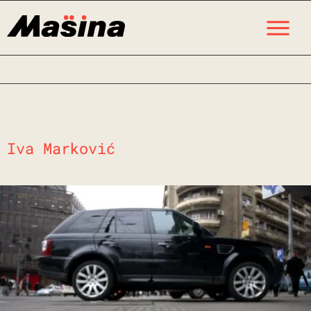
Skip
M
to
content
Iva Marković