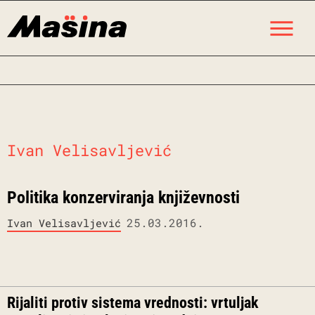
Skip
M
to
content
Ivan Velisavljević
Politika konzerviranja književnosti
25.03.2016.
Ivan Velisavljević
Rijaliti protiv sistema vrednosti: vrtuljak