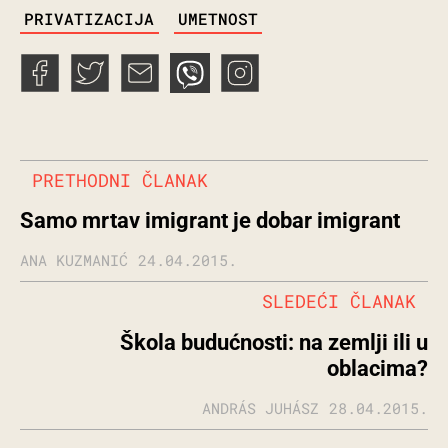
PRIVATIZACIJA
UMETNOST
PRETHODNI ČLANAK
Samo mrtav imigrant je dobar imigrant
ANA KUZMANIĆ
24.04.2015.
SLEDEĆI ČLANAK
Škola budućnosti: na zemlji ili u
oblacima?
ANDRÁS JUHÁSZ
28.04.2015.