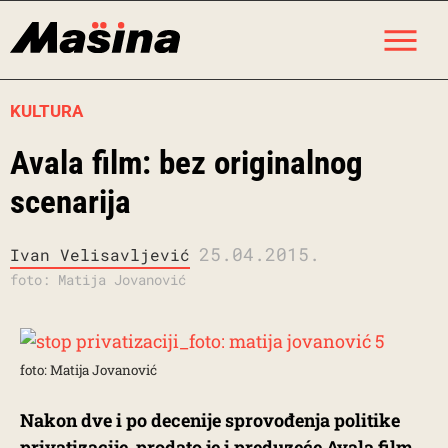
Skip
M
to
content
KULTURA
Avala film: bez originalnog
scenarija
25.04.2015.
Ivan Velisavljević
foto: Matija Jovanović
foto: Matija Jovanović
Nakon dve i po decenije sprovođenja politike
privatizacije, prodato je i preduzeće Avala film