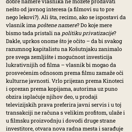
dobre namere vlasnika ne možete prodavati
nešto od javnog interesa (a filmovi su to pre
nego lekovi?). Ali šta, recimo, ako se ispostavi da
vlasnik ima
poštene namere
? Do koje mere
bismo tada pristali na
politiku privatizacije
?
Dakle, uprkos onome što je očito – da bi svakog
razumnog kapitalistu na Košutnjaku zanimalo
pre svega zemljište i mogućnost investicija
lukrativnijih od filma – vlasnik bi mogao da
prosvećenim odnosom prema filmu zamaže oči
kulturne javnosti. Vrlo prijezan prema Kinoteci
i oprezan prema kopijama, autorima uz puno
obzira isplaćuje njihov deo, u prodaji
televizijskih prava preferira javni servis i u toj
transakciji ne računa s velikim profitom, ulaže i
u filmsku proizvodnju i dovodi druge strane
investitore, otvara nova radna mesta i sarađuje