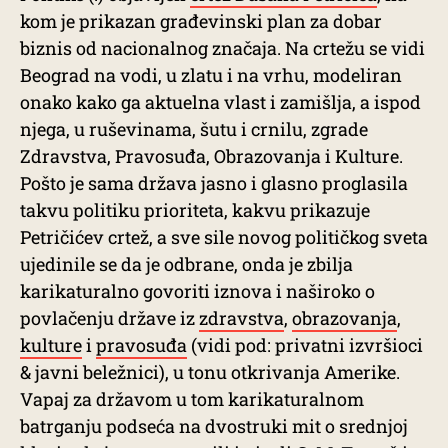
kom je prikazan građevinski plan za dobar
biznis od nacionalnog značaja. Na crtežu se vidi
Beograd na vodi, u zlatu i na vrhu, modeliran
onako kako ga aktuelna vlast i zamišlja, a ispod
njega, u ruševinama, šutu i crnilu, zgrade
Zdravstva, Pravosuđa, Obrazovanja i Kulture.
Pošto je sama država jasno i glasno proglasila
takvu politiku prioriteta, kakvu prikazuje
Petričićev crtež, a sve sile novog političkog sveta
ujedinile se da je odbrane, onda je zbilja
karikaturalno govoriti iznova i naširoko o
povlačenju države iz
zdravstva
,
obrazovanja
,
kulture
i
pravosuđa
(vidi pod: privatni izvršioci
& javni beležnici), u tonu otkrivanja Amerike.
Vapaj za državom u tom karikaturalnom
batrganju podseća na dvostruki mit o srednjoj