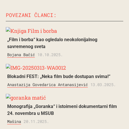
POVEZANI ČLANCI:
„Film i borba“ kao ogledalo neokolonijalnog
savremenog sveta
Bojana Bačić
10.10.2025.
Blokadni FEST: „Neka film bude dostupan svima!“
Anastazija Govedarica Antanasijević
13.03.2025.
Monografija „Goranka“ i istoimeni dokumentarni film
24. novembra u MSUB
Mašina
20.11.2025.