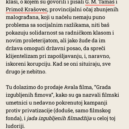
klasi, o kojem su govorili i pisali
G. M. Tamaš
i
Primož Krašovec
, provincijalni očaj zbunjenih
malograđana, koji u načelu nemaju puno
problema sa socijalnim razlikama, niti baš
pokazuju solidarnost sa radničkom klasom i
novim proleterijatom, ali jako žude da im
država omogući državni posao, da spreči
klijentelizam pri zapošljavanju, i, naravno,
iskoreni korupciju. Kad se oni situiraju, sve
drugo je nebitno.
Tu dolazimo do prodaje Avala filma, “Grada
izgubljenih fimova”, kako su ga nazvali filmski
umetnici u nedavno pokrenutoj kampanji
protiv privatizacije (doduše, samo filmskog
fonda), i
jada izgubljenih filmadžija
u celoj toj
ludoriji.