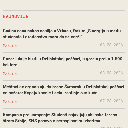
NAJNOVIJE
Godinu dana nakon nasilja u Vrbasu, Đokić: „Sinergija između
studenata i građanstva mora da se održi“
08.08.2026.
Mašina
Požar i dalje bukti u Deliblatskoj peščari, izgorelo preko 1.500
hektara
08.08.2026.
Mašina
Meštani se organizuju da brane Šumarak u Deliblatskoj peščari
od požara: Kopaju kanale i seku rastinje oko kuća
07.08.2026.
Mašina
Kampanja pre kampanje: Studenti najavljuju obilaske terena
širom Srbije, SNS ponovo o neraspisanim izborima