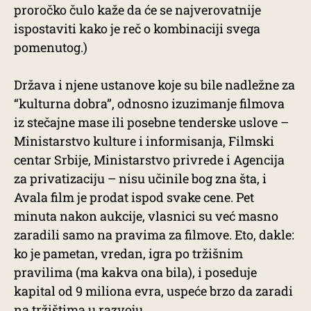
proročko čulo kaže da će se najverovatnije
ispostaviti kako je reč o kombinaciji svega
pomenutog.)
Država i njene ustanove koje su bile nadležne za
“kulturna dobra”, odnosno izuzimanje filmova
iz stečajne mase ili posebne tenderske uslove –
Ministarstvo kulture i informisanja, Filmski
centar Srbije, Ministarstvo privrede i Agencija
za privatizaciju – nisu učinile bog zna šta, i
Avala film je prodat ispod svake cene. Pet
minuta nakon aukcije, vlasnici su već masno
zaradili samo na pravima za filmove. Eto, dakle:
ko je pametan, vredan, igra po tržišnim
pravilima (ma kakva ona bila), i poseduje
kapital od 9 miliona evra, uspeće brzo da zaradi
na tržištima u razvoju.