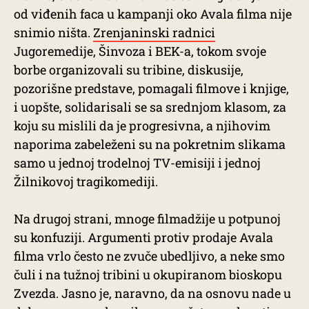
od viđenih faca u kampanji oko Avala filma nije
snimio ništa.
Zrenjaninski radnici
Jugoremedije, Šinvoza i BEK-a, tokom svoje
borbe organizovali su tribine, diskusije,
pozorišne predstave, pomagali filmove i knjige,
i uopšte, solidarisali se sa srednjom klasom, za
koju su mislili da je progresivna, a njihovim
naporima zabeleženi su na pokretnim slikama
samo u jednoj trodelnoj TV-emisiji i jednoj
Žilnikovoj tragikomediji.
Na drugoj strani, mnoge filmadžije u potpunoj
su konfuziji. Argumenti protiv prodaje Avala
filma vrlo često ne zvuče ubedljivo, a neke smo
čuli i na tužnoj tribini u okupiranom bioskopu
Zvezda. Jasno je, naravno, da na osnovu nade u