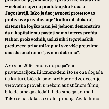
– nekada najveća produkcijska kuća u
Jugoslaviji. Iako je deo javnosti protestovao
protiv ove privatizacije “kulturnih dobara”,
sistemska logika nam još jednom demonstrira
da u kapitalizmu postoji samo interes profita.
Nakon proizvodnih, uslužnih i trgovinskih
preduzeća privatni kapital sve više preuzima
ono što smatramo “javnim dobrima”.
Ako smo 2015. emotivno pogođeni
privatizacijom, ili iznenađeni što se ona događa
i u kulturi, biće da smo prethodne dve decenije
verovatno proveli u nekom autističnom filmu,
bilo da smo ga gledali ili da smo ga snimali.
Tako će nas lako šokirati i prodaja Avala filma.