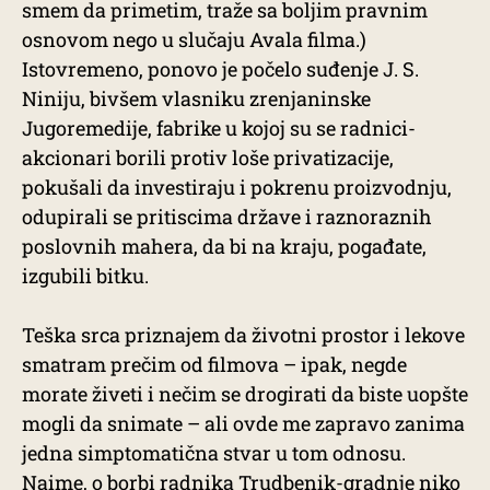
smem da primetim, traže sa boljim pravnim
osnovom nego u slučaju Avala filma.)
Istovremeno, ponovo je počelo suđenje J. S.
Niniju, bivšem vlasniku zrenjaninske
Jugoremedije, fabrike u kojoj su se radnici-
akcionari borili protiv loše privatizacije,
pokušali da investiraju i pokrenu proizvodnju,
odupirali se pritiscima države i raznoraznih
poslovnih mahera, da bi na kraju, pogađate,
izgubili bitku.
Teška srca priznajem da životni prostor i lekove
smatram prečim od filmova – ipak, negde
morate živeti i nečim se drogirati da biste uopšte
mogli da snimate – ali ovde me zapravo zanima
jedna simptomatična stvar u tom odnosu.
Naime, o borbi radnika Trudbenik-gradnje niko