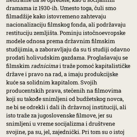
dramama iz 1930-ih. Umesto toga, čuli smo
filmadžije kako istovremeno zahtevaju
nacionalizaciju filmskog fonda, ali podržavaju
restituciju zemljišta. Pominju istočnoevropske
modele odnosa prema državnim filmskim
studijimia, a zaboravljaju da su ti studiji odavno
prodati holivudskim gazdama. Proglašavaju se
filmskim
radnicima
i traže pomoć kapitalističke
države i pravo na rad, a imaju produkcijske
kuće sa solidnim kapitalom. Svojih
producentskih prava, stečenih na filmovima
koji su takođe snimljeni od budžetskog novca,
ne bi se odrekli i dali ih državnoj instituciji, ali
isto traže za jugoslovenske filmove, jer su
snimljeni u vreme socijalizma i društvene
svojine, pa su, jel, zajednički. Pri tom su o istoj