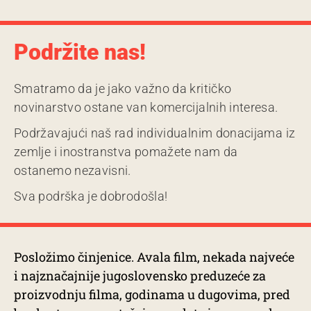
Podržite nas!
Smatramo da je jako važno da kritičko
novinarstvo ostane van komercijalnih interesa.
Podržavajući naš rad individualnim donacijama iz
zemlje i inostranstva pomažete nam da
ostanemo nezavisni.
Sva podrška je dobrodošla!
Posložimo činjenice. Avala film, nekada najveće
i najznačajnije jugoslovensko preduzeće za
proizvodnju filma, godinama u dugovima, pred