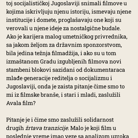
toj socijalističkoj Jugoslaviji snimali filmove u
kojima iskrivljuju njenu istoriju, ismevaju njene
institucije i domete, proglašavaju one koji su
verovali u njene ideje za nostalgične budale.
Ako je karijera malog umetničkog privrednika,
sa jakom željom za državnim sponzorstvom,
bila jedina težnja filmadžija, i ako su u tom
izmaštanom Gradu izgubljenih filmova novi
stambeni blokovi sazidani od dokumentaraca
mlađe generacije reditelja o socijalizmu i
Jugoslaviji, onda je zaista pitanje čime smo to
mi iz filmske branše, i stari i mladi, zaslužili
Avala film?
Pitanje je i čime smo zaslužili solidarnost
drugih
žrtava tranzicije
. Malo je koji film u
poslednje vreme imao veze sa analizom uzroka