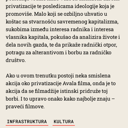
privatizacije te posledicama ideologije koja je
promoviše. Malo koji se ozbiljno uhvatio u
koštac sa stvarnošću savremenog kapitalizma,
sukobima između interesa radnika i interesa
vlasnika kapitala, pokušao da analizira živote i
dela novih gazda, te da prikaže radnički otpor,
potragu za alterantivom i borbu za radničko
društvo.
Ako u ovom trenutku postoji neka smislena
akcija oko privatizacije Avala filma, onda je to
akcija da se filmadžije istinski pridruže toj
borbi. I to upravo onako kako najbolje znaju –
praveći filmove.
TAGS
INFRASTRUKTURA
KULTURA