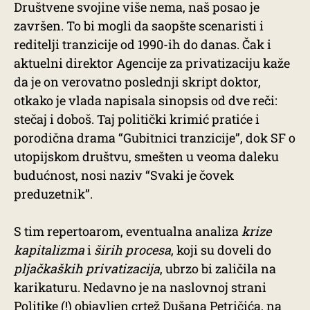
Društvene svojine više nema, naš posao je
završen. To bi mogli da saopšte scenaristi i
reditelji tranzicije od 1990-ih do danas. Čak i
aktuelni direktor Agencije za privatizaciju kaže
da je on verovatno poslednji skript doktor,
otkako je vlada napisala sinopsis od dve reči:
stečaj i doboš. Taj politički krimić pratiće i
porodična drama “Gubitnici tranzicije”, dok SF o
utopijskom društvu, smešten u veoma daleku
budućnost, nosi naziv “Svaki je čovek
preduzetnik”.
S tim repertoarom, eventualna analiza
krize
kapitalizma
i
širih procesa
, koji su doveli do
pljačkaških privatizacija
, ubrzo bi zaličila na
karikaturu. Nedavno je na naslovnoj strani
Politike (!) objavljen
crtež Dušana Petričića
, na