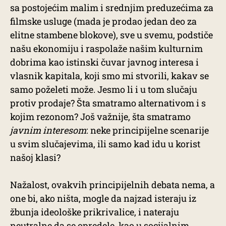
sa postojećim malim i srednjim preduzećima za
filmske usluge (mada je prodao jedan deo za
elitne stambene blokove), sve u svemu, podstiče
našu ekonomiju i raspolaže našim kulturnim
dobrima kao istinski čuvar javnog interesa i
vlasnik kapitala, koji smo mi stvorili, kakav se
samo poželeti može. Jesmo li i u tom slučaju
protiv prodaje? Šta smatramo alternativom i s
kojim rezonom? Još važnije, šta smatramo
javnim interesom
: neke principijelne scenarije
u svim slučajevima, ili samo kad idu u korist
našoj klasi?
Nažalost, ovakvih principijelnih debata nema, a
one bi, ako ništa, mogle da najzad isteraju iz
žbunja ideološke prikrivalice, i nateraju
neutralne da se opredele, kao u socijalnim