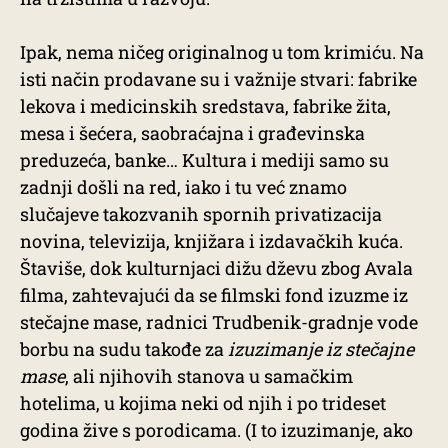
Ipak, nema ničeg originalnog u tom krimiću. Na
isti način prodavane su i važnije stvari: fabrike
lekova i medicinskih sredstava, fabrike žita,
mesa i šećera, saobraćajna i građevinska
preduzeća, banke… Kultura i mediji samo su
zadnji došli na red, iako i tu već znamo
slučajeve takozvanih spornih privatizacija
novina, televizija, knjižara i izdavačkih kuća.
Štaviše, dok kulturnjaci dižu dževu zbog Avala
filma, zahtevajući da se filmski fond izuzme iz
stečajne mase, radnici Trudbenik-gradnje vode
borbu na sudu takođe za
izuzimanje iz stečajne
mase
, ali njihovih stanova u samačkim
hotelima, u kojima neki od njih i po trideset
godina žive s porodicama. (I to izuzimanje, ako