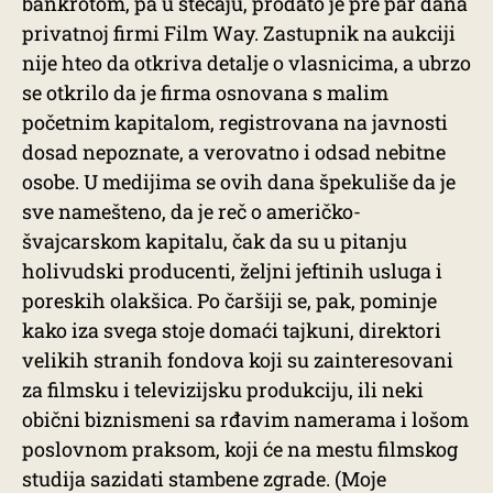
bankrotom, pa u stečaju, prodato je pre par dana
privatnoj firmi Film Way. Zastupnik na aukciji
nije hteo da otkriva detalje o vlasnicima, a ubrzo
se otkrilo da je firma osnovana s malim
početnim kapitalom, registrovana na javnosti
dosad nepoznate, a verovatno i odsad nebitne
osobe. U medijima se ovih dana špekuliše da je
sve namešteno, da je reč o američko-
švajcarskom kapitalu, čak da su u pitanju
holivudski producenti, željni jeftinih usluga i
poreskih olakšica. Po čaršiji se, pak, pominje
kako iza svega stoje domaći tajkuni, direktori
velikih stranih fondova koji su zainteresovani
za filmsku i televizijsku produkciju, ili neki
obični biznismeni sa rđavim namerama i lošom
poslovnom praksom, koji će na mestu filmskog
studija sazidati stambene zgrade. (Moje