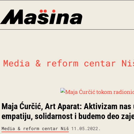
Skip
to
content
Media & reform centar Ni
Maja Ćurčić, Art Aparat: Aktivizam nas 
empatiju, solidarnost i budemo deo zaj
Media & reform centar Niš
11.05.2022.