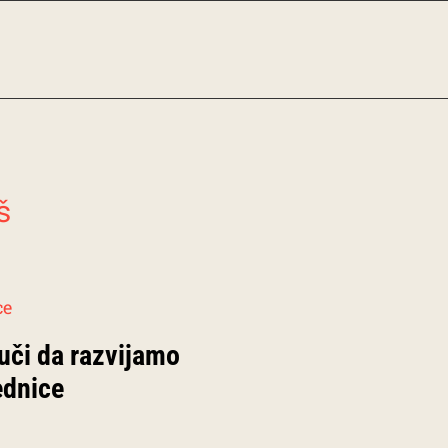
š
uči da razvijamo
ednice