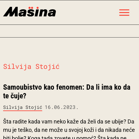
Skip
M
to
content
Silvija Stojić
Samoubistvo kao fenomen: Da li ima ko da
te čuje?
16.06.2023.
Silvija Stojić
Šta radite kada vam neko kaže da želi da se ubije? Da
mu je teško, da ne može u svojoj koži i da nikada neće
biti bolje? Koga tada zovete u pomoć? Šta kada ne