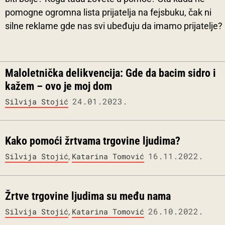
pomogne ogromna lista prijatelja na fejsbuku, čak ni
silne reklame gde nas svi ubeđuju da imamo prijatelje?
Maloletnička delikvencija:
Gde da bacim sidro i
kažem – ovo je moj dom
24.01.2023.
Silvija Stojić
Kako pomoći žrtvama trgovine ljudima?
,
16.11.2022.
Silvija Stojić
Katarina Tomović
Žrtve trgovine ljudima su među nama
,
26.10.2022.
Silvija Stojić
Katarina Tomović