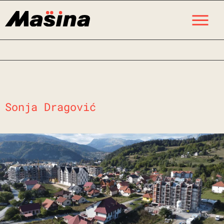
Skip
M
to
content
Sonja Dragović