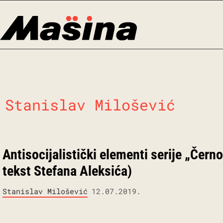
Skip
to
content
Stanislav Milošević
Antisocijalistički elementi serije „Čern
tekst Stefana Aleksića)
Stanislav Milošević
12.07.2019.