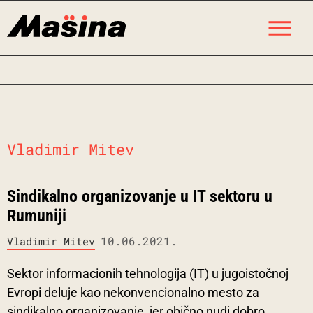
Skip
M
to
content
Vladimir Mitev
Sindikalno organizovanje u IT sektoru u
Rumuniji
10.06.2021.
Vladimir Mitev
Sektor informacionih tehnologija (IT) u jugoistočnoj
Evropi deluje kao nekonvencionalno mesto za
sindikalno organizovanje, jer obično nudi dobro