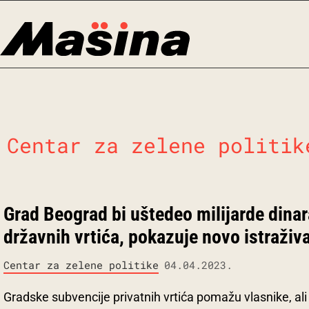
Skip
to
content
Centar za zelene politik
Grad Beograd bi uštedeo milijarde dina
državnih vrtića, pokazuje novo istraživ
Centar za zelene politike
04.04.2023.
Gradske subvencije privatnih vrtića pomažu vlasnike, ali r