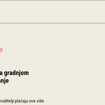
e
ra gradnjom
anje
oditelji plaćaju sve više