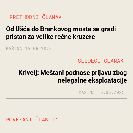
PRETHODNI ČLANAK
Od Ušća do Brankovog mosta se gradi
pristan za velike rečne kruzere
MAŠINA
16.06.2025.
SLEDEĆI ČLANAK
Krivelj: Meštani podnose prijavu zbog
nelegalne eksploatacije
MAŠINA
16.06.2025.
POVEZANI ČLANCI: