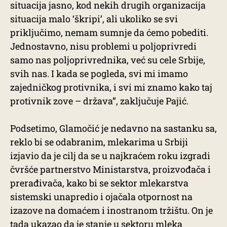
situacija jasno, kod nekih drugih organizacija
situacija malo ‘škripi’, ali ukoliko se svi
priključimo, nemam sumnje da ćemo pobediti.
Jednostavno, nisu problemi u poljoprivredi
samo nas poljoprivrednika, već su cele Srbije,
svih nas. I kada se pogleda, svi mi imamo
zajedničkog protivnika, i svi mi znamo kako taj
protivnik zove – država”, zaključuje Pajić.
Podsetimo, Glamočić je nedavno na sastanku sa,
reklo bi se odabranim, mlekarima u Srbiji
izjavio da je cilj da se u najkraćem roku izgradi
čvršće partnerstvo Ministarstva, proizvođača i
prerađivača, kako bi se sektor mlekarstva
sistemski unapredio i ojačala otpornost na
izazove na domaćem i inostranom tržištu. On je
tada ukazao da je stanje u sektoru mleka