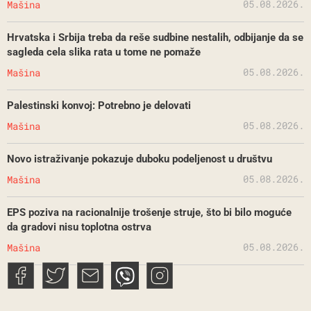
05.08.2026.
Mašina
Hrvatska i Srbija treba da reše sudbine nestalih, odbijanje da se
sagleda cela slika rata u tome ne pomaže
05.08.2026.
Mašina
Palestinski konvoj: Potrebno je delovati
05.08.2026.
Mašina
Novo istraživanje pokazuje duboku podeljenost u društvu
05.08.2026.
Mašina
EPS poziva na racionalnije trošenje struje, što bi bilo moguće
da gradovi nisu toplotna ostrva
05.08.2026.
Mašina