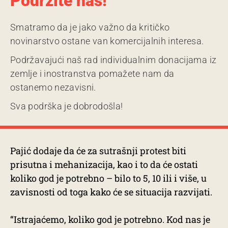
Podržite nas!
Smatramo da je jako važno da kritičko
novinarstvo ostane van komercijalnih interesa.
Podržavajući naš rad individualnim donacijama iz
zemlje i inostranstva pomažete nam da
ostanemo nezavisni.
Sva podrška je dobrodošla!
Pajić dodaje da će za sutrašnji protest biti
prisutna i mehanizacija, kao i to da će ostati
koliko god je potrebno – bilo to 5, 10 ili i više, u
zavisnosti od toga kako će se situacija razvijati.
“Istrajaćemo, koliko god je potrebno. Kod nas je