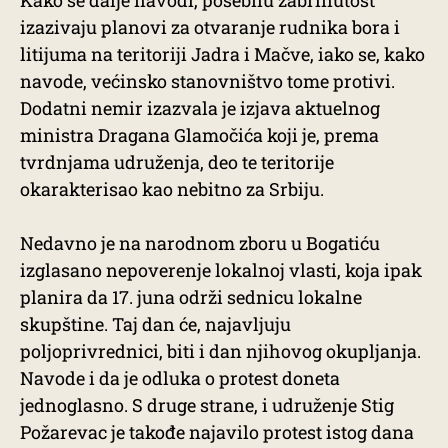
Kako se dalje navodi, posebnu zabrinutost
izazivaju planovi za otvaranje rudnika bora i
litijuma na teritoriji Jadra i Mačve, iako se, kako
navode, većinsko stanovništvo tome protivi.
Dodatni nemir izazvala je izjava aktuelnog
ministra Dragana Glamočića koji je, prema
tvrdnjama udruženja, deo te teritorije
okarakterisao kao nebitno za Srbiju.
Nedavno je na narodnom zboru u Bogatiću
izglasano nepoverenje lokalnoj vlasti, koja ipak
planira da 17. juna održi sednicu lokalne
skupštine. Taj dan će, najavljuju
poljoprivrednici, biti i dan njihovog okupljanja.
Navode i da je odluka o protest doneta
jednoglasno. S druge strane, i udruženje Stig
Požarevac je takođe najavilo protest istog dana