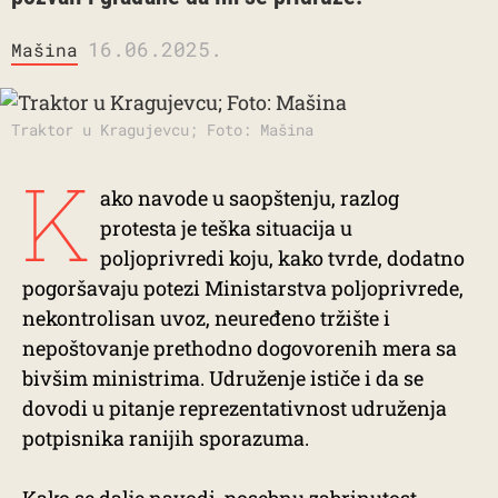
16.06.2025.
Mašina
Traktor u Kragujevcu; Foto: Mašina
K
ako navode u saopštenju, razlog
protesta je teška situacija u
poljoprivredi koju, kako tvrde, dodatno
pogoršavaju potezi Ministarstva poljoprivrede,
nekontrolisan uvoz, neuređeno tržište i
nepoštovanje prethodno dogovorenih mera sa
bivšim ministrima. Udruženje ističe i da se
dovodi u pitanje reprezentativnost udruženja
potpisnika ranijih sporazuma.