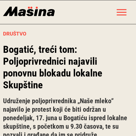
Skip
M
to
content
DRUŠTVO
Bogatić, treći tom:
Poljoprivrednici najavili
ponovnu blokadu lokalne
Skupštine
Udruženje poljoprivrednika „Naše mleko“
najavilo je protest koji će biti održan u
ponedeljak, 17. juna u Bogatiću ispred lokalne
skupštine, s početkom u 9.30 časova, te su
pozvali i građane da im se pridruže.