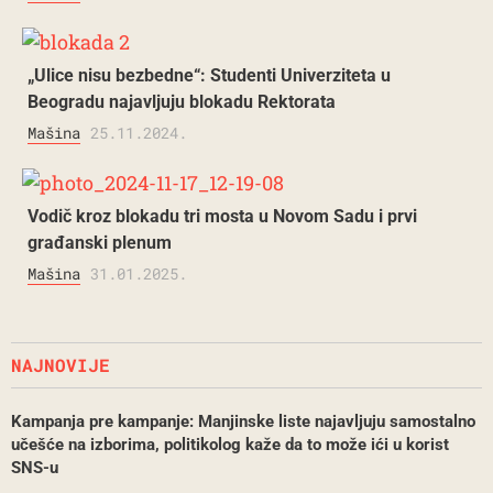
„Ulice nisu bezbedne“: Studenti Univerziteta u
Beogradu najavljuju blokadu Rektorata
Mašina
25.11.2024.
Vodič kroz blokadu tri mosta u Novom Sadu i prvi
građanski plenum
Mašina
31.01.2025.
NAJNOVIJE
Kampanja pre kampanje: Manjinske liste najavljuju samostalno
učešće na izborima, politikolog kaže da to može ići u korist
SNS-u