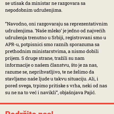
se utisak da ministar ne razgovara sa
nepodobnim udruženjima.
“Navodno, oni razgovaraju sa reprezentativnim
udruženjima. ‘Naše mleko’ je jedno od najvećih
udruženja trenutno u Srbiji, registrovani smo u
APR-u, potpisnici smo raznih sporazuma sa
prethodnim ministarstvima, a nismo dobili
prijem. S druge strane, tražili su nam
informacije o našem članstvu, što je za nas,
razume se, neprihvatljivo, te ne želimo da
stavljamo naše ljude u takvu situaciju. Ali, i
pored svega, trpimo pritiske s vrha, neki od nas
su ne na to već i navikli”, objašnjava Pajić.