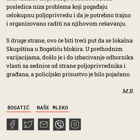
posledica niza problema koji pogađaju
celokupnu poljoprivredu i da je potrebno trajno
i organizovano raditi na njihovom rešavanju.
S druge strane, ovo će biti treći put da se lokalna
Skupština u Bogatiću blokira. U prethodnim
varijacijama, došlo je i do izbacivanje odbornika
vlasti sa sednice od strane poljoprivrednika i
građana, a policijsko prisustvo je bilo pojačano.
M.B.
TAGS
BOGATIĆ
NAŠE MLEKO