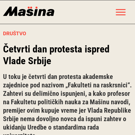
Skip
M
to
content
DRUŠTVO
Četvrti dan protesta ispred
Vlade Srbije
U toku je četvrti dan protesta akademske
zajednice pod nazivom „Fakulteti na raskrsnici“.
Zahtevi su delimično ispunjeni, a kako profesor
na Fakultetu političkih nauka za Mašinu navodi,
premijer ovim kupuje vreme jer Vlada Republike
Srbije nema dovoljno novca da ispuni zahtev o
ukidanju Uredbe o standardima rada