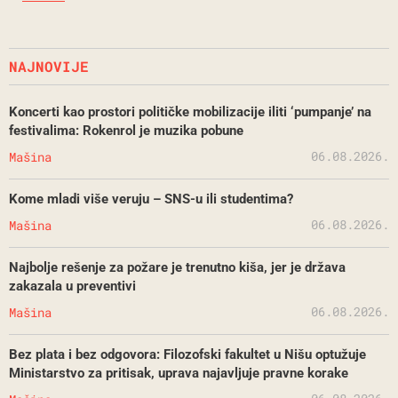
NAJNOVIJE
Koncerti kao prostori političke mobilizacije iliti ‘pumpanje’ na
festivalima: Rokenrol je muzika pobune
06.08.2026.
Mašina
Kome mladi više veruju – SNS-u ili studentima?
06.08.2026.
Mašina
Najbolje rešenje za požare je trenutno kiša, jer je država
zakazala u preventivi
06.08.2026.
Mašina
Bez plata i bez odgovora: Filozofski fakultet u Nišu optužuje
Ministarstvo za pritisak, uprava najavljuje pravne korake