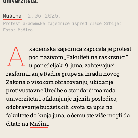
univerziteta.
12.06.2025.
Mašina
Protest akademske zajednice ispred Vlade Srbije;
Foto: Mašina.
A
kademska zajednica započela je protest
pod nazivom „Fakulteti na raskrsnici“
u ponedeljak, 9. juna, zahtevajući
rasformiranje Radne grupe za izradu novog
Zakona o visokom obrazovanju, ukidanje
protivustavne Uredbe o standardima rada
univerziteta i otklanjanje njenih posledica,
odobravanje budžetskih kvota za upis na
fakultete do kraja juna, o čemu ste više mogli da
čitate na
Mašini
.