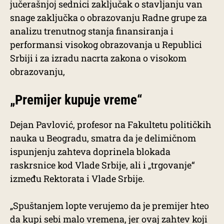
jučerašnjoj sednici zaključak o stavljanju van
snage zaključka o obrazovanju Radne grupe za
analizu trenutnog stanja finansiranja i
performansi visokog obrazovanja u Republici
Srbiji i za izradu nacrta zakona o visokom
obrazovanju,
„Premijer kupuje vreme“
Dejan Pavlović, profesor na Fakultetu političkih
nauka u Beogradu, smatra da je delimičnom
ispunjenju zahteva doprinela blokada
raskrsnice kod Vlade Srbije, ali i „trgovanje“
između Rektorata i Vlade Srbije.
„Spuštanjem lopte verujemo da je premijer hteo
da kupi sebi malo vremena, jer ovaj zahtev koji