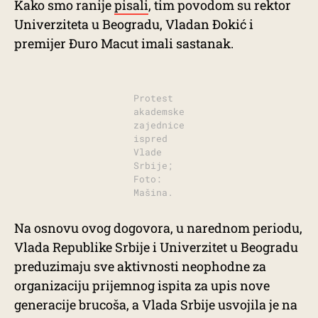
Kako smo ranije
pisali
, tim povodom su rektor
Univerziteta u Beogradu, Vladan Đokić i
premijer Đuro Macut imali sastanak.
Protest
akademske
zajednice
ispred
Vlade
Srbije;
Foto:
Mašina.
Na osnovu ovog dogovora, u narednom periodu,
Vlada Republike Srbije i Univerzitet u Beogradu
preduzimaju sve aktivnosti neophodne za
organizaciju prijemnog ispita za upis nove
generacije brucoša, a Vlada Srbije usvojila je na