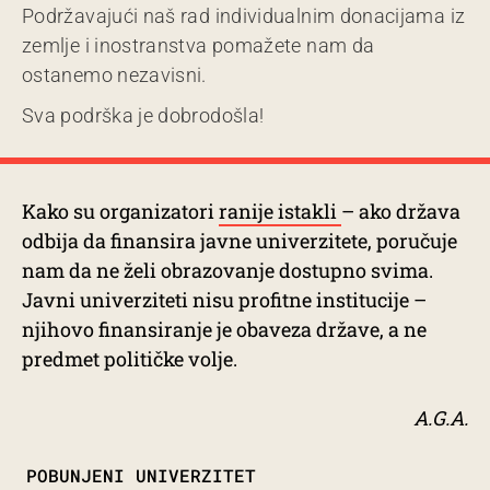
Podržavajući naš rad individualnim donacijama iz
zemlje i inostranstva pomažete nam da
ostanemo nezavisni.
Sva podrška je dobrodošla!
Kako su organizatori
ranije istakli
– ako država
odbija da finansira javne univerzitete, poručuje
nam da ne želi obrazovanje dostupno svima.
Javni univerziteti nisu profitne institucije –
njihovo finansiranje je obaveza države, a ne
predmet političke volje.
A.G.A.
TAGS
POBUNJENI UNIVERZITET