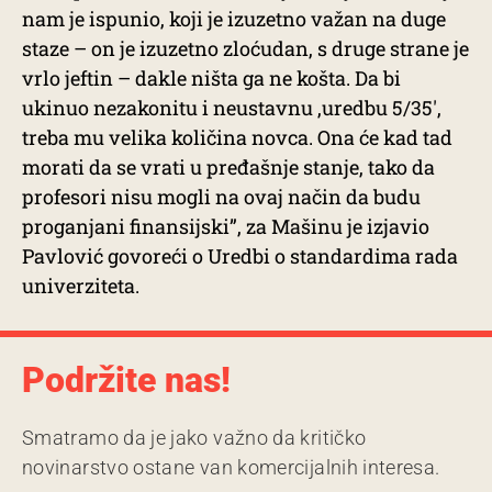
nam je ispunio, koji je izuzetno važan na duge
staze – on je izuzetno zloćudan, s druge strane je
vrlo jeftin – dakle ništa ga ne košta. Da bi
ukinuo nezakonitu i neustavnu ,uredbu 5/35′,
treba mu velika količina novca. Ona će kad tad
morati da se vrati u pređašnje stanje, tako da
profesori nisu mogli na ovaj način da budu
proganjani finansijski”, za Mašinu je izjavio
Pavlović govoreći o Uredbi o standardima rada
univerziteta.
Podržite nas!
Smatramo da je jako važno da kritičko
novinarstvo ostane van komercijalnih interesa.