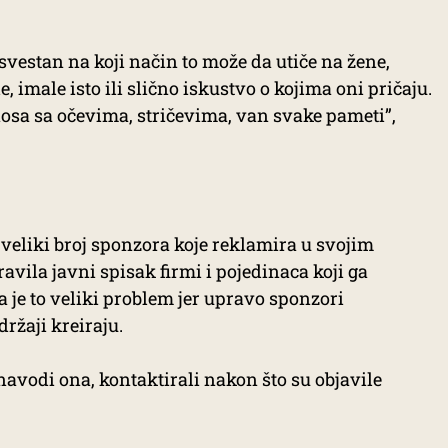
 svestan na koji način to može da utiče na žene,
 imale isto ili slično iskustvo o kojima oni pričaju.
nosa sa očevima, stričevima, van svake pameti”,
veliki broj sponzora koje reklamira u svojim
vila javni spisak firmi i pojedinaca koji ga
 je to veliki problem jer upravo sponzori
držaji kreiraju.
navodi ona, kontaktirali nakon što su objavile