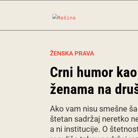
Skip
to
content
ŽENSKA PRAVA
Crni humor kao 
ženama na dru
Ako vam nisu smešne šale
štetan sadržaj neretko n
a ni institucije. O štetn