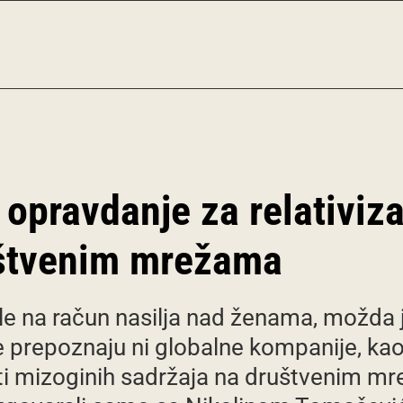
opravdanje za relativiza
štvenim mrežama
 na račun nasilja nad ženama, možda j
e prepoznaju ni globalne kompanije, kao
osti mizoginih sadržaja na društvenim m