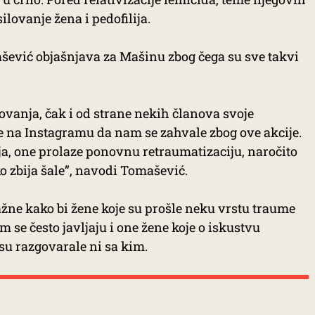
ilovanje žena i pedofilija.
ević objašnjava za Mašinu zbog čega su sve takvi
lovanja, čak i od strane nekih članova svoje
le na Instagramu da nam se zahvale zbog ove akcije.
a, one prolaze ponovnu retraumatizaciju, naročito
o zbija šale”, navodi Tomašević.
žne kako bi žene koje su prošle neku vrstu traume
m se često javljaju i one žene koje o iskustvu
isu razgovarale ni sa kim.