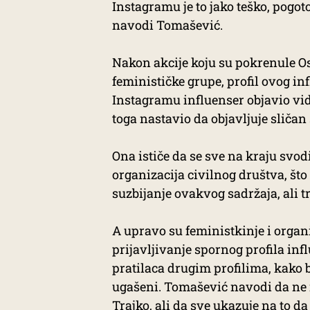
Instagramu je to jako teško, pogot
navodi Tomašević.
Nakon akcije koju su pokrenule Os
feminističke grupe, profil ovog in
Instagramu influenser objavio vide
toga nastavio da objavljuje sličan 
Ona ističe da se sve na kraju svo
organizacija civilnog društva, što
suzbijanje ovakvog sadržaja, ali 
A upravo su feministkinje i organ
prijavljivanje spornog profila in
pratilaca drugim profilima, kako bi
ugašeni. Tomašević navodi da ne 
Trajko, ali da sve ukazuje na to da 