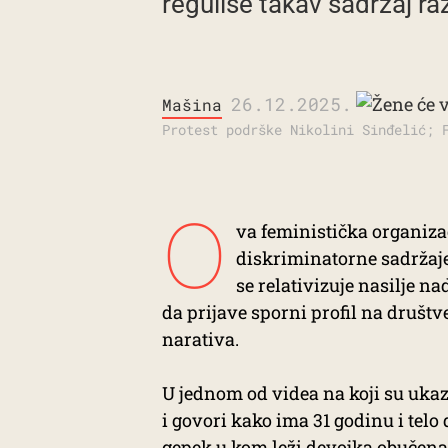
reguliše takav sadržaj 
26.12.2025.
Mašina
Protest podrške Nikolini Sinđelić; 
O
va feministička organiza
diskriminatorne sadržaje 
se relativizuje nasilje n
da prijave sporni profil na društ
narativa.
U jednom od videa na koji su uka
i govori kako ima 31 godinu i tel
gepek u kom leži devojka obučena 