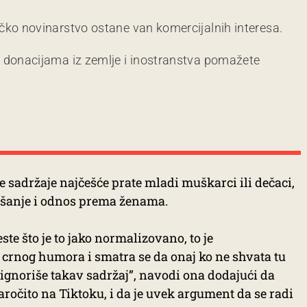
čko novinarstvo ostane van komercijalnih interesa.
m donacijama iz zemlje i inostranstva pomažete
e sadržaje najčešće prate mladi muškarci ili dečaci,
ašanje i odnos prema ženama.
ste što je to jako normalizovano, to je
rnog humora i smatra se da onaj ko ne shvata tu
 ignoriše takav sadržaj”, navodi ona dodajući da
naročito na Tiktoku, i da je uvek argument da se radi