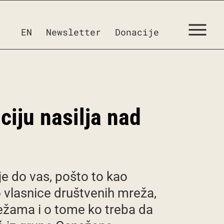
EN
Newsletter
Donacije
ciju nasilja nad
e do vas, pošto to kao
 vlasnice društvenih mreža,
režama i o tome ko treba da