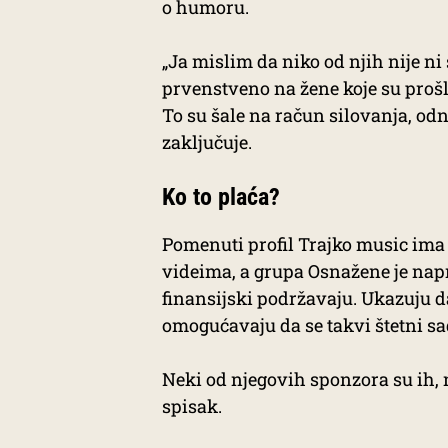
o humoru.
„Ja mislim da niko od njih nije ni
prvenstveno na žene koje su prošle,
To su šale na račun silovanja, od
zaključuje.
Ko to plaća?
Pomenuti profil Trajko music ima 
videima, a grupa Osnažene je napra
finansijski podržavaju. Ukazuju da
omogućavaju da se takvi štetni sa
Neki od njegovih sponzora su ih, 
spisak.