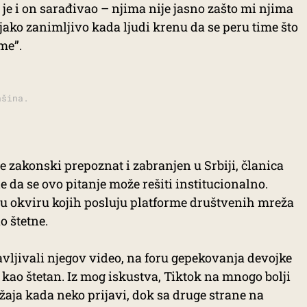
 je i on sarađivao – njima nije jasno zašto mi njima
jako zanimljivo kada ljudi krenu da se peru time što
me”.
ašina.
e zakonski prepoznat i zabranjen u Srbiji, članica
a se ovo pitanje može rešiti institucionalno.
u okviru kojih posluju platforme društvenih mreža
o štetne.
vljivali njegov video, na foru gepekovanja devojke
 kao štetan. Iz mog iskustva, Tiktok na mnogo bolji
žaja kada neko prijavi, dok sa druge strane na