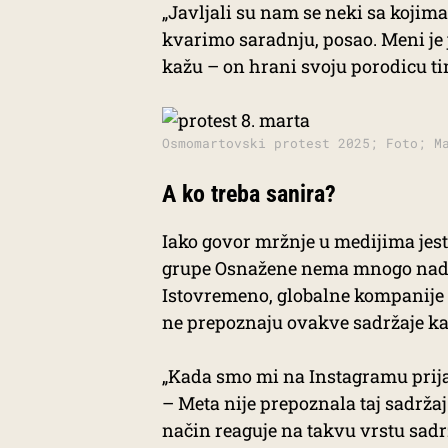
„Javljali su nam se neki sa kojima
kvarimo saradnju, posao. Meni je 
kažu – on hrani svoju porodicu ti
Osmomartovski protest 2025; Foto; M
A ko treba sanira?
Iako govor mržnje u medijima jest
grupe Osnažene nema mnogo nade d
Istovremeno, globalne kompanije 
ne prepoznaju ovakve sadržaje ka
„Kada smo mi na Instagramu prija
– Meta nije prepoznala taj sadržaj
način reaguje na takvu vrstu sadr