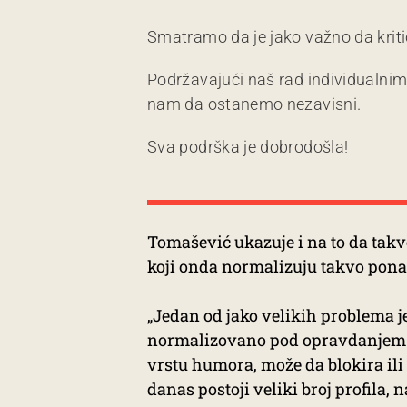
Smatramo da je jako važno da kriti
Podržavajući naš rad individualni
nam da ostanemo nezavisni.
Sva podrška je dobrodošla!
Tomašević ukazuje i na to da takv
koji onda normalizuju takvo pon
„Jedan od jako velikih problema je
normalizovano pod opravdanjem c
vrstu humora, može da blokira ili
danas postoji veliki broj profila, 