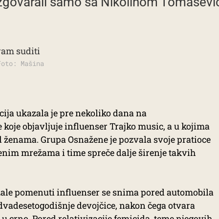
razgovarali samo sa Nikolinom Tomaševi
Foto: Mašina
cija ukazala je pre nekoliko dana na
koje objavljuje influenser Trajko music, a u kojima
ad ženama. Grupa Osnažene je pozvala svoje pratioce
venim mrežama i time spreče dalje širenje takvih
zale pomenuti influenser se snima pored automobila
o dvadesetogodišnje devojčice, nakon čega otvara
u crno. Pored relativizacije femicida, teme njegovih