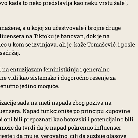
ovo kada to neko predstavlja kao neku vrstu šale”,
nažene, a u kojoj su učestvovale i brojne druge
fliuensera na Tiktoku je banovan, dok je na
o u kom se izvinjava, ali je, kaže Tomašević, i posle
sadržaj.
di na entuzijazam feministkinja i generalno
 ne vidi kao sistemsko i dugoročno rešenje za
trenutno jedino moguće.
izacije sada na meti napada zbog poziva na
fluensera. Napad funkcioniše po principu kupovine
 oni bili prepoznati kao botovski i potencijalno bili
može da tvrdi da je napad pokrenuo influenser
jeste i da mu je, verovatno, cilj da suzbije glasove