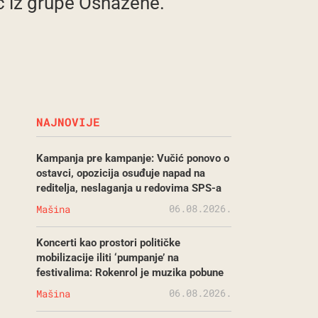
ć iz grupe Osnažene.
NAJNOVIJE
Kampanja pre kampanje: Vučić ponovo o
ostavci, opozicija osuđuje napad na
reditelja, neslaganja u redovima SPS-a
06.08.2026.
Mašina
Koncerti kao prostori političke
mobilizacije iliti ‘pumpanje’ na
festivalima: Rokenrol je muzika pobune
06.08.2026.
Mašina