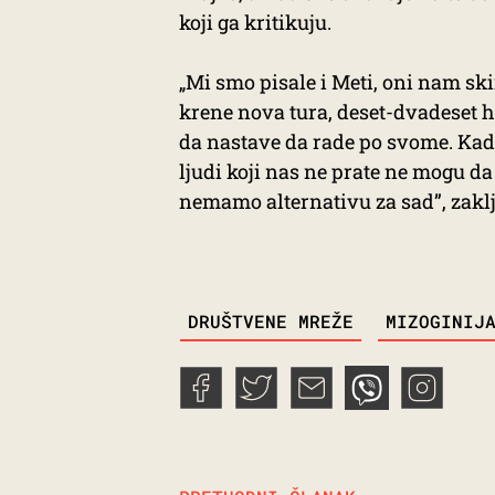
koji ga kritikuju.
„Mi smo pisale i Meti, oni nam ski
krene nova tura, deset-dvadeset hil
da nastave da rade po svome. Kad z
ljudi koji nas ne prate ne mogu da 
nemamo alternativu za sad”, zaklj
TAGS
DRUŠTVENE MREŽE
MIZOGINIJ