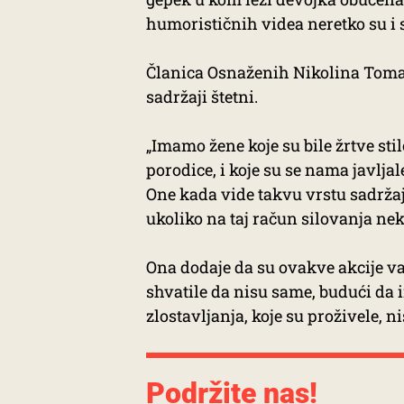
humorističnih videa neretko su i s
Članica Osnaženih Nikolina Tomaš
sadržaji štetni.
„Imamo žene koje su bile žrtve sti
porodice, i koje su se nama javlja
One kada vide takvu vrstu sadržaj
ukoliko na taj račun silovanja nek
Ona dodaje da su ovakve akcije va
shvatile da nisu same, budući da i
zlostavljanja, koje su proživele, n
Podržite nas!