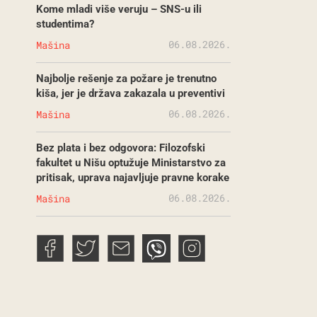
Kome mladi više veruju – SNS-u ili
studentima?
06.08.2026.
Mašina
Najbolje rešenje za požare je trenutno
kiša, jer je država zakazala u preventivi
06.08.2026.
Mašina
Bez plata i bez odgovora: Filozofski
fakultet u Nišu optužuje Ministarstvo za
pritisak, uprava najavljuje pravne korake
06.08.2026.
Mašina