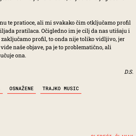
nu te pratioce, ali mi svakako čim otključamo profil
jada pratilaca. Očigledno im je cilj da nas utišaju i
aključamo profil, to onda nije toliko vidljivo, jer
vide naše objave, pa je to problematično, ali
učuje ona.
D.S.
A
OSNAŽENE
TRAJKO MUSIC