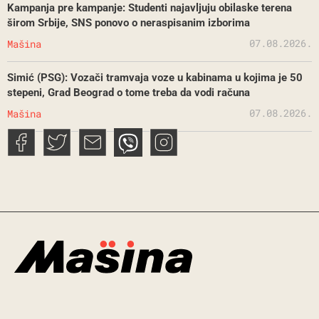
Kampanja pre kampanje: Studenti najavljuju obilaske terena
širom Srbije, SNS ponovo o neraspisanim izborima
07.08.2026.
Mašina
Simić (PSG): Vozači tramvaja voze u kabinama u kojima je 50
stepeni, Grad Beograd o tome treba da vodi računa
07.08.2026.
Mašina