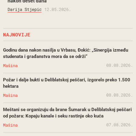
nakon deset dana
Darija Stjepic
12.05.2026.
NAJNOVIJE
Godinu dana nakon nasilja u Vrbasu, Đokić: „Sinergija između
studenata i građanstva mora da se održi“
08.08.2026.
Mašina
Požar i dalje bukti u Deliblatskoj peščari, izgorelo preko 1.500
hektara
08.08.2026.
Mašina
Meštani se organizuju da brane Šumarak u Deliblatskoj peščari
od požara: Kopaju kanale i seku rastinje oko kuća
07.08.2026.
Mašina