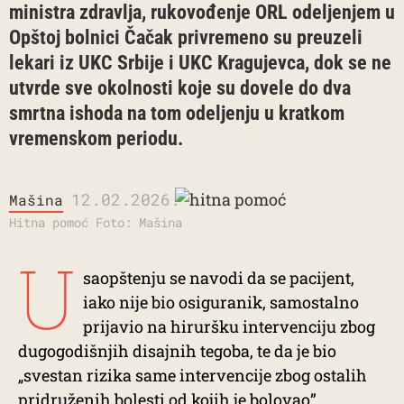
ministra zdravlja, rukovođenje ORL odeljenjem u
Opštoj bolnici Čačak privremeno su preuzeli
lekari iz UKC Srbije i UKC Kragujevca, dok se ne
utvrde sve okolnosti koje su dovele do dva
smrtna ishoda na tom odeljenju u kratkom
vremenskom periodu.
12.02.2026.
Mašina
Hitna pomoć Foto: Mašina
U
saopštenju se navodi da se pacijent,
iako nije bio osiguranik, samostalno
prijavio na hiruršku intervenciju zbog
dugogodišnjih disajnih tegoba, te da je bio
„svestan rizika same intervencije zbog ostalih
pridruženih bolesti od kojih je bolovao”.