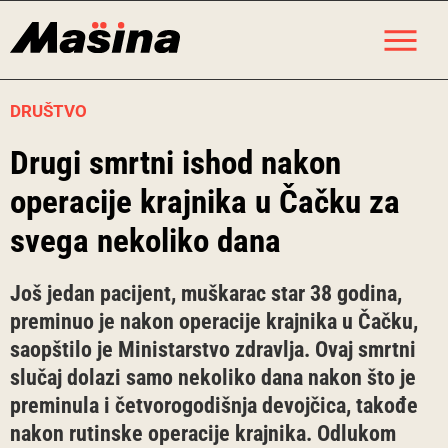
Skip
M
to
content
DRUŠTVO
Drugi smrtni ishod nakon
operacije krajnika u Čačku za
svega nekoliko dana
Još jedan pacijent, muškarac star 38 godina,
preminuo je nakon operacije krajnika u Čačku,
saopštilo je Ministarstvo zdravlja. Ovaj smrtni
slučaj dolazi samo nekoliko dana nakon što je
preminula i četvorogodišnja devojčica, takođe
nakon rutinske operacije krajnika. Odlukom