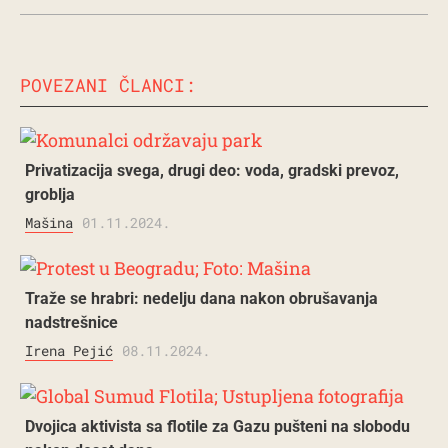
POVEZANI ČLANCI:
Privatizacija svega, drugi deo: voda, gradski prevoz,
groblja
Mašina
01.11.2024.
Traže se hrabri: nedelju dana nakon obrušavanja
nadstrešnice
Irena Pejić
08.11.2024.
Dvojica aktivista sa flotile za Gazu pušteni na slobodu