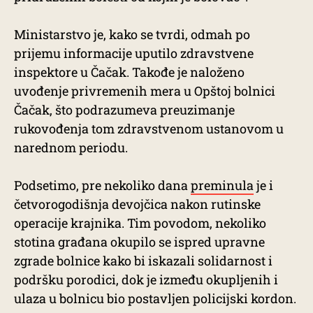
Ministarstvo je, kako se tvrdi, odmah po
prijemu informacije uputilo zdravstvene
inspektore u Čačak. Takođe je naloženo
uvođenje privremenih mera u Opštoj bolnici
Čačak, što podrazumeva preuzimanje
rukovođenja tom zdravstvenom ustanovom u
narednom periodu.
Podsetimo, pre nekoliko dana
preminula
je i
četvorogodišnja devojčica nakon rutinske
operacije krajnika. Tim povodom, nekoliko
stotina građana okupilo se ispred upravne
zgrade bolnice kako bi iskazali solidarnost i
podršku porodici, dok je između okupljenih i
ulaza u bolnicu bio postavljen policijski kordon.