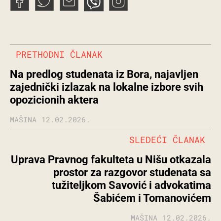
PRETHODNI ČLANAK
Na predlog studenata iz Bora, najavljen
zajednički izlazak na lokalne izbore svih
opozicionih aktera
MAŠINA
12.02.2026.
SLEDEĆI ČLANAK
Uprava Pravnog fakulteta u Nišu otkazala
prostor za razgovor studenata sa
tužiteljkom Savović i advokatima
Šabićem i Tomanovićem
MAŠINA
12.02.2026.