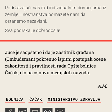
Podržavajući naš rad individualnim donacijama iz
zemlje i inostranstva pomažete nam da
ostanemo nezavisni.
Sva podrška je dobrodošla!
Juče je saopšteno i da je Zaštitnik građana
(Ombudsman) pokrenuo ispitni postupak ocene
zakonitosti i pravilnosti rada Opšte bolnice
Čačak, i to na osnovu medijskih navoda.
A.M.
TAGS
BOLNICA
ČAČAK
MINISTARSTVO ZDRAVLJA