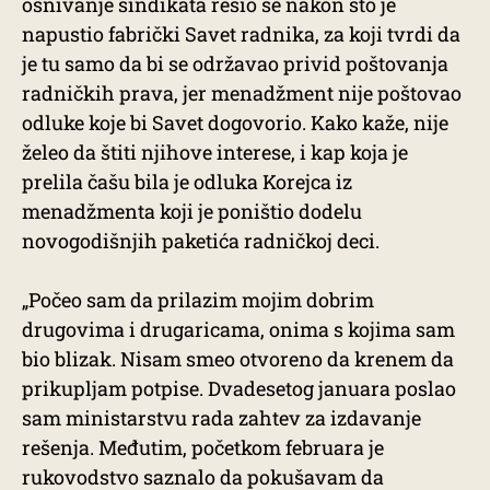
osnivanje sindikata rešio se nakon što je
napustio fabrički Savet radnika, za koji tvrdi da
je tu samo da bi se održavao privid poštovanja
radničkih prava, jer menadžment nije poštovao
odluke koje bi Savet dogovorio. Kako kaže, nije
želeo da štiti njihove interese, i kap koja je
prelila čašu bila je odluka Korejca iz
menadžmenta koji je poništio dodelu
novogodišnjih paketića radničkoj deci.
„Počeo sam da prilazim mojim dobrim
drugovima i drugaricama, onima s kojima sam
bio blizak. Nisam smeo otvoreno da krenem da
prikupljam potpise. Dvadesetog januara poslao
sam ministarstvu rada zahtev za izdavanje
rešenja. Međutim, početkom februara je
rukovodstvo saznalo da pokušavam da