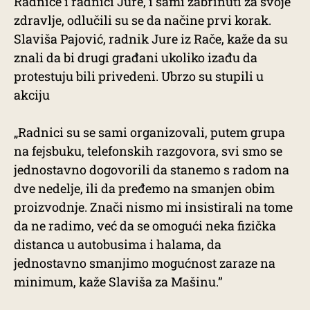
Radnice i radnici Jure, i sami zabrinuti za svoje
zdravlje, odlučili su se da načine prvi korak.
Slaviša Pajović, radnik Jure iz Rače, kaže da su
znali da bi drugi građani ukoliko izađu da
protestuju bili privedeni. Ubrzo su stupili u
akciju
„Radnici su se sami organizovali, putem grupa
na fejsbuku, telefonskih razgovora, svi smo se
jednostavno dogovorili da stanemo s radom na
dve nedelje, ili da pređemo na smanjen obim
proizvodnje. Znači nismo mi insistirali na tome
da ne radimo, već da se omogući neka fizička
distanca u autobusima i halama, da
jednostavno smanjimo mogućnost zaraze na
minimum, kaže Slaviša za Mašinu.”