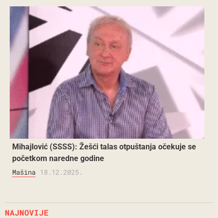
Mihajlović (SSSS): Žešći talas otpuštanja očekuje se
početkom naredne godine
Mašina
18.12.2025.
NAJNOVIJE