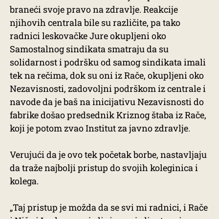
braneći svoje pravo na zdravlje. Reakcije
njihovih centrala bile su različite, pa tako
radnici leskovačke Jure okupljeni oko
Samostalnog sindikata smatraju da su
solidarnost i podršku od samog sindikata imali
tek na rečima, dok su oni iz Rače, okupljeni oko
Nezavisnosti, zadovoljni podrškom iz centrale i
navode da je baš na inicijativu Nezavisnosti do
fabrike došao predsednik Kriznog štaba iz Rače,
koji je potom zvao Institut za javno zdravlje.
Verujući da je ovo tek početak borbe, nastavljaju
da traže najbolji pristup do svojih koleginica i
kolega.
„Taj pristup je možda da se svi mi radnici, i Rače