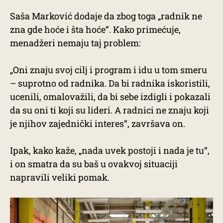
Saša Marković dodaje da zbog toga „radnik ne
zna gde hoće i šta hoće“. Kako primećuje,
menadžeri nemaju taj problem:
„Oni znaju svoj cilj i program i idu u tom smeru
– suprotno od radnika. Da bi radnika iskoristili,
ucenili, omalovažili, da bi sebe izdigli i pokazali
da su oni ti koji su lideri. A radnici ne znaju koji
je njihov zajednički interes“, završava on.
Ipak, kako kaže, „nada uvek postoji i nada je tu“,
i on smatra da su baš u ovakvoj situaciji
napravili veliki pomak.