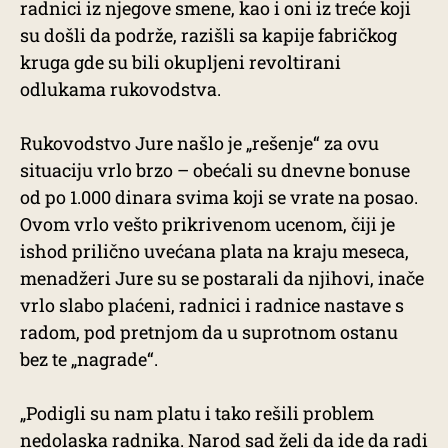
radnici iz njegove smene, kao i oni iz treće koji
su došli da podrže, razišli sa kapije fabričkog
kruga gde su bili okupljeni revoltirani
odlukama rukovodstva.
Rukovodstvo Jure našlo je „rešenje“ za ovu
situaciju vrlo brzo – obećali su dnevne bonuse
od po 1.000 dinara svima koji se vrate na posao.
Ovom vrlo vešto prikrivenom ucenom, čiji je
ishod prilično uvećana plata na kraju meseca,
menadžeri Jure su se postarali da njihovi, inače
vrlo slabo plaćeni, radnici i radnice nastave s
radom, pod pretnjom da u suprotnom ostanu
bez te „nagrade“.
„Podigli su nam platu i tako rešili problem
nedolaska radnika. Narod sad želi da ide da radi