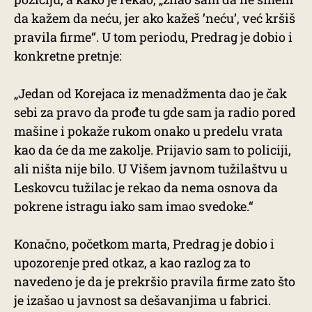
da kažem da neću, jer ako kažeš ’neću’, već kršiš
pravila firme“. U tom periodu, Predrag je dobio i
konkretne pretnje:
„Jedan od Korejaca iz menadžmenta dao je čak
sebi za pravo da prođe tu gde sam ja radio pored
mašine i pokaže rukom onako u predelu vrata
kao da će da me zakolje. Prijavio sam to policiji,
ali ništa nije bilo. U Višem javnom tužilaštvu u
Leskovcu tužilac je rekao da nema osnova da
pokrene istragu iako sam imao svedoke.“
Konačno, početkom marta, Predrag je dobio i
upozorenje pred otkaz, a kao razlog za to
navedeno je da je prekršio pravila firme zato što
je izašao u javnost sa dešavanjima u fabrici.