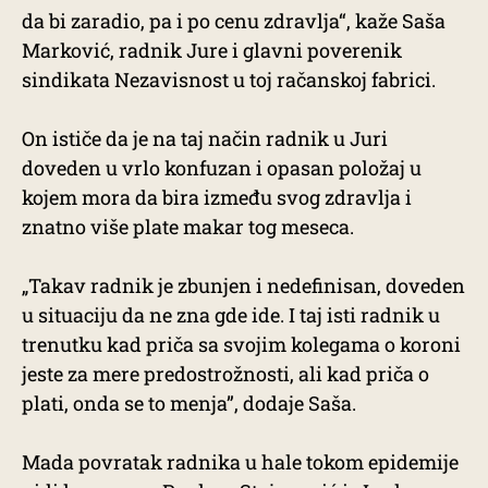
da bi zaradio, pa i po cenu zdravlja“, kaže Saša
Marković, radnik Jure i glavni poverenik
sindikata Nezavisnost u toj račanskoj fabrici.
On ističe da je na taj način radnik u Juri
doveden u vrlo konfuzan i opasan položaj u
kojem mora da bira između svog zdravlja i
znatno više plate makar tog meseca.
„Takav radnik je zbunjen i nedefinisan, doveden
u situaciju da ne zna gde ide. I taj isti radnik u
trenutku kad priča sa svojim kolegama o koroni
jeste za mere predostrožnosti, ali kad priča o
plati, onda se to menja”, dodaje Saša.
Mada povratak radnika u hale tokom epidemije