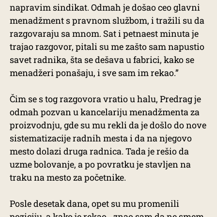
napravim sindikat. Odmah je došao ceo glavni
menadžment s pravnom službom, i tražili su da
razgovaraju sa mnom. Sat i petnaest minuta je
trajao razgovor, pitali su me zašto sam napustio
savet radnika, šta se dešava u fabrici, kako se
menadžeri ponašaju, i sve sam im rekao.”
Čim se s tog razgovora vratio u halu, Predrag je
odmah pozvan u kancelariju menadžmenta za
proizvodnju, gde su mu rekli da je došlo do nove
sistematizacije radnih mesta i da na njegovo
mesto dolazi druga radnica. Tada je rešio da
uzme bolovanje, a po povratku je stavljen na
traku na mesto za početnike.
Posle desetak dana, opet su mu promenili
poziciju, a kako je rekao, „znao sam da ne smem