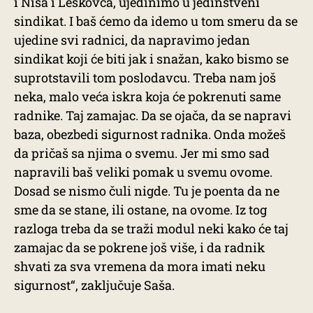
i Niša i Leskovca, ujedinimo u jedinstveni
sindikat. I baš ćemo da idemo u tom smeru da se
ujedine svi radnici, da napravimo jedan
sindikat koji će biti jak i snažan, kako bismo se
suprotstavili tom poslodavcu. Treba nam još
neka, malo veća iskra koja će pokrenuti same
radnike. Taj zamajac. Da se ojača, da se napravi
baza, obezbedi sigurnost radnika. Onda možeš
da pričaš sa njima o svemu. Jer mi smo sad
napravili baš veliki pomak u svemu ovome.
Dosad se nismo čuli nigde. Tu je poenta da ne
sme da se stane, ili ostane, na ovome. Iz tog
razloga treba da se traži modul neki kako će taj
zamajac da se pokrene još više, i da radnik
shvati za sva vremena da mora imati neku
sigurnost“, zaključuje Saša.