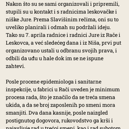
Nakon što su se sami organizovali i pripremili,
stupili su u kontakt i s radnicima leskovačke i
niške Jure. Prema Slavišinim rečima, oni su to
uveliko planirali i odmah su podržali ideju.
Tako su 7. aprila radnice i radnici Jure iz Rače i
Leskovca, a već sledećeg dana i iz Niša, prvi put
organizovano ustali u odbranu svojih prava, i
odbili da uđu u hale dok im se ne ispune
zahtevi.
Posle procene epidemiologa i sanitarne
inspekcije, u fabrici u Rači uveden je minimum
procesa rada, što je značilo da se treća smena
ukida, a da se broj zaposlenih po smeni mora
smanjiti. Dva dana kasnije, posle naizgled
postignutog dogovora, rukovodstvo ga krši i
najavljuje rad u trećoj smeni, kao i rad subotom.