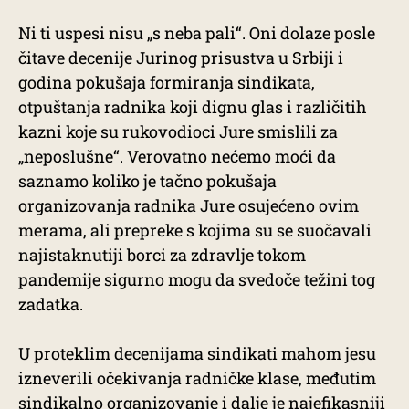
Ni ti uspesi nisu „s neba pali“. Oni dolaze posle
čitave decenije Jurinog prisustva u Srbiji i
godina pokušaja formiranja sindikata,
otpuštanja radnika koji dignu glas i različitih
kazni koje su rukovodioci Jure smislili za
„neposlušne“. Verovatno nećemo moći da
saznamo koliko je tačno pokušaja
organizovanja radnika Jure osujećeno ovim
merama, ali prepreke s kojima su se suočavali
najistaknutiji borci za zdravlje tokom
pandemije sigurno mogu da svedoče težini tog
zadatka.
U proteklim decenijama sindikati mahom jesu
izneverili očekivanja radničke klase, međutim
sindikalno organizovanje i dalje je najefikasniji