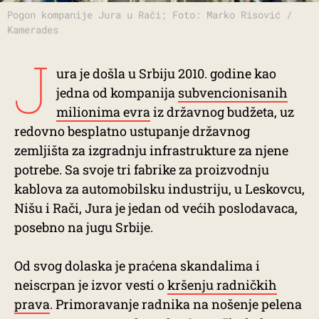
Pogon kompanije Jura u Rači; Foto: Marko Risović /
Kamerades
J
ura je došla u Srbiju 2010. godine kao
jedna od kompanija
subvencionisanih
milionima evra
iz državnog budžeta, uz
redovno besplatno ustupanje državnog
zemljišta za izgradnju infrastrukture za njene
potrebe. Sa svoje tri fabrike za proizvodnju
kablova za automobilsku industriju, u Leskovcu,
Nišu i Rači, Jura je jedan od većih poslodavaca,
posebno na jugu Srbije.
Od svog dolaska je praćena skandalima i
neiscrpan je izvor vesti o
kršenju radničkih
prava
. Primoravanje radnika na nošenje pelena