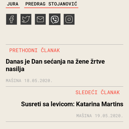
TAGS
JURA
PREDRAG STOJANOVIĆ
PRETHODNI ČLANAK
Danas je Dan sećanja na žene žrtve
nasilja
MAŠINA
18.05.2020.
SLEDEĆI ČLANAK
Susreti sa levicom: Katarina Martins
MAŠINA
19.05.2020.