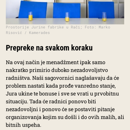
Prostorije Jurine fabrike u Rači; Foto: Marko
Risović / Kamerades
Prepreke na svakom koraku
Na ovaj način je menadžment ipak samo
nakratko primirio duboko nezadovoljstvo
radništva. Naši sagovornici naglašavaju da će
problem nastati kada prođe vanredno stanje,
Jura ukine te bonuse i sve se vrati u prvobitnu
situaciju. Tada će radnici ponovo biti
nezadovoljni i ponovo će se postaviti pitanje
organizovanja kojim su došli i do ovih malih, ali
bitnih uspeha.