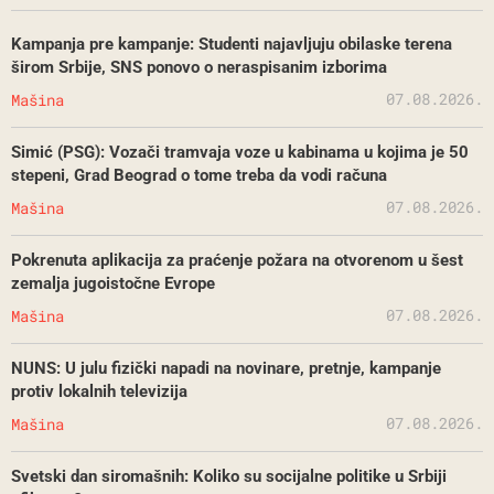
Kampanja pre kampanje: Studenti najavljuju obilaske terena
širom Srbije, SNS ponovo o neraspisanim izborima
07.08.2026.
Mašina
Simić (PSG): Vozači tramvaja voze u kabinama u kojima je 50
stepeni, Grad Beograd o tome treba da vodi računa
07.08.2026.
Mašina
Pokrenuta aplikacija za praćenje požara na otvorenom u šest
zemalja jugoistočne Evrope
07.08.2026.
Mašina
NUNS: U julu fizički napadi na novinare, pretnje, kampanje
protiv lokalnih televizija
07.08.2026.
Mašina
Svetski dan siromašnih: Koliko su socijalne politike u Srbiji