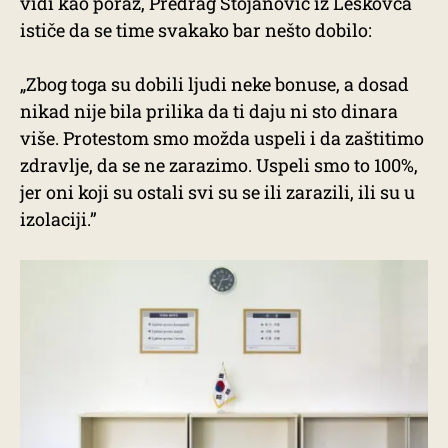
vidi kao poraz, Predrag Stojanović iz Leskovca
ističe da se time svakako bar nešto dobilo:
„Zbog toga su dobili ljudi neke bonuse, a dosad
nikad nije bila prilika da ti daju ni sto dinara
više. Protestom smo možda uspeli i da zaštitimo
zdravlje, da se ne zarazimo. Uspeli smo to 100%,
jer oni koji su ostali svi su se ili zarazili, ili su u
izolaciji.”