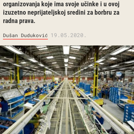
organizovanja koje ima svoje učinke i u ovoj
izuzetno neprijateljskoj sredini za borbru za
radna prava.
19.05.2020.
Dušan Duduković