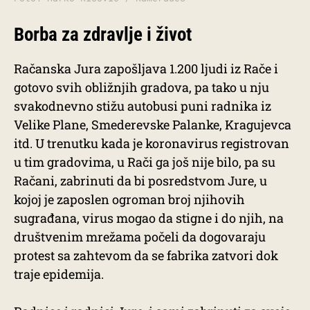
Borba za zdravlje i život
Račanska Jura zapošljava 1.200 ljudi iz Rače i
gotovo svih obližnjih gradova, pa tako u nju
svakodnevno stižu autobusi puni radnika iz
Velike Plane, Smederevske Palanke, Kragujevca
itd. U trenutku kada je koronavirus registrovan
u tim gradovima, u Rači ga još nije bilo, pa su
Račani, zabrinuti da bi posredstvom Jure, u
kojoj je zaposlen ogroman broj njihovih
sugrađana, virus mogao da stigne i do njih, na
društvenim mrežama počeli da dogovaraju
protest sa zahtevom da se fabrika zatvori dok
traje epidemija.