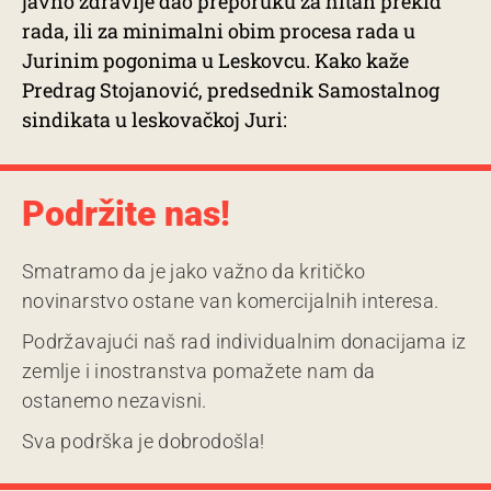
javno zdravlje dao preporuku za hitan prekid
rada, ili za minimalni obim procesa rada u
Jurinim pogonima u Leskovcu. Kako kaže
Predrag Stojanović, predsednik Samostalnog
sindikata u leskovačkoj Juri:
Podržite nas!
Smatramo da je jako važno da kritičko
novinarstvo ostane van komercijalnih interesa.
Podržavajući naš rad individualnim donacijama iz
zemlje i inostranstva pomažete nam da
ostanemo nezavisni.
Sva podrška je dobrodošla!