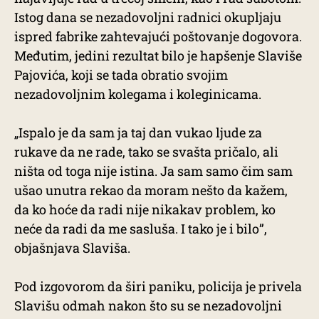
Istog dana se nezadovoljni radnici okupljaju
ispred fabrike zahtevajući poštovanje dogovora.
Međutim, jedini rezultat bilo je hapšenje Slaviše
Pajovića, koji se tada obratio svojim
nezadovoljnim kolegama i koleginicama.
„Ispalo je da sam ja taj dan vukao ljude za
rukave da ne rade, tako se svašta pričalo, ali
ništa od toga nije istina. Ja sam samo čim sam
ušao unutra rekao da moram nešto da kažem,
da ko hoće da radi nije nikakav problem, ko
neće da radi da me sasluša. I tako je i bilo”,
objašnjava Slaviša.
Pod izgovorom da širi paniku, policija je privela
Slavišu odmah nakon što su se nezadovoljni