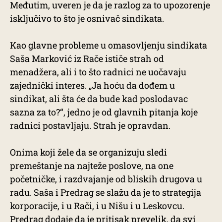
Međutim, uveren je da je razlog za to upozorenje
isključivo to što je osnivač sindikata.
Kao glavne probleme u omasovljenju sindikata
Saša Marković iz Rače ističe strah od
menadžera, ali i to što radnici ne uočavaju
zajednički interes. „Ja hoću da dođem u
sindikat, ali šta će da bude kad poslodavac
sazna za to?“, jedno je od glavnih pitanja koje
radnici postavljaju. Strah je opravdan.
Onima koji žele da se organizuju sledi
premeštanje na najteže poslove, na one
početničke, i razdvajanje od bliskih drugova u
radu. Saša i Predrag se slažu da je to strategija
korporacije, i u Rači, i u Nišu i u Leskovcu.
Predrag dodaje da je pritisak prevelik, da svi