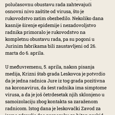
polučasovnu obustavu rada zahtevajući
osnovni nivo zaštite od virusa, što je
rukovodstvo zatim obezbedilo. Nekoliko dana
kasnije širenje epidemije i nezadovoljstvo
radnika primoralo je rukovodstvo na
kompletnu obustavu rada, pa su pogoni u
Jurinim fabrikama bili zaustavljeni od 26.
marta do 6. aprila.
U međuvremenu, 5. aprila, nakon pisanja
medija, Krizni štab grada Leskovca je potvrdio
da je jedna radnica Jure iz tog grada pozitivna
na koronavirus, da šest radnika ima simptome
virusa, a da je još četrdesetak njih sklonjeno u
samoizolaciju zbog kontakta sa zaraženom
radnicom. Istog dana je leskovački Zavod za