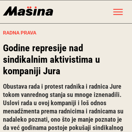
Skip
M
to
content
RADNA PRAVA
Godine represije nad
sindikalnim aktivistima u
kompaniji Jura
Obustava rada i protest radnika i radnica Jure
tokom vanrednog stanja su mnoge iznenadili.
Uslovi rada u ovoj kompaniji i loš odnos
menadžmenta prema radnicima i radnicama su
nadaleko poznati, ono što je manje poznato je
da već godinama postoje pokušaji sindikalnog