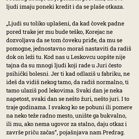
ljudi imaju poneki kredit i da se plaše otkaza.
„Ljudi su toliko uplašeni, da kad čovek padne
pored trake jer mu bude teško, Korejac ne
dozvoljava da se tom čoveku priđe, da mu se
pomogne, jednostavno moraš nastaviti da radiš
dok on leži tu. Kod nas u Leskovcu uopšte nije
tajna da su mnogi ljudi koji rade u Juri često
psihički bolesni. Jer ti kad odlaziš u fabriku, ne
ideš da vidiš nekog tamo, da radiš normalno, ti
tamo ulaziš pod lekovima. Svaki dan je neka
napetost, svaki dan se nešto žuri, nešto juri. I to
traje godinama. I svakog ko se pobuni ili pomere
na neko teže radno mesto, unište ga bukvalno,
ili mu, ako nema ugovor za stalno, daju otkaz i
završe priču začas“, pojašnjava nam Predrag.